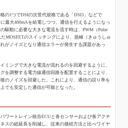
1つでDSIの次世代規格である「DSI3」などで
に最大400mAを給電しつつ、通信を行えるようになっ
駆動に必要な大きな電流を流す時は、PWM（Pulse
て駆動されたMOSFETのスイッチングにより、急峻（きゅうしゅ
これがノイズとなり通信エラーが発生する課題があっ
イミングで大きな電流が流れるのを回避するように、
ミングを調整する電力線通信回路を配置することにより、
前後のノイズを回避した。これにより、通信の誤り率を
線上でも安定した通信が可能となった。
パワートレイン統合ECUと各センサーおよび各アクチ
ーネスの総延長を削減し、従来の接続方法と比べワイヤ