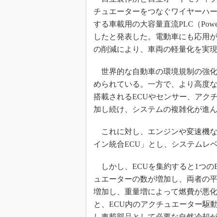
チュエーターをつなぐワイヤーハ
する車載用の大容量直流PLC（Power 
したと発表した。電動車にも応用
の削減により、車両の軽量化を実
世界的な自動車の環境規制の強化
められている。一方で、より高度
搭載されるECUやセンサー、アク
加し続け、システムの複雑化が進
これに対し、エンジンや変速機など
イン統合ECU」とし、システムレ
しかし、ECUを集約すると1つの
ュエーターの数が増加し、両者の
増加し、重量増によって燃費が悪化
と、ECU内のアクチュエーター駆動
し車載部品として必要な自然冷却