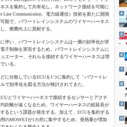
3Dプリンタ
産業オープンネット展
ーネスを集約して共有化し、ネットワーク接続を可能に
デジタルツインとCAE
Line Communication、電力線通信）技術を新たに開発
S＆OP
が可能で、パワートレインシステムのワイヤーハーネス
インダストリー4.0
現し、燃費向上に貢献する。
イノベーション
に伴い、パワートレインシステムは一層の効率化が求
製造業ビッグデータ
な電子制御を実現するため、パワートレインシステムに
メイドインジャパン
チュエーター、それらを接続するワイヤーハーネスは増
植物工場
んでいる。
知財マネジメント
に分散しているECUを1つに集約して「パワートレ
海外生産
ベルで効率化を図る方法が検討されてきた。
グローバル設計・開発
ECUとワイヤーハーネスで接続するセンサーとアクチ
制御セキュリティ
平均距離が遠くなるため、ワイヤーハーネスの総延長が
新型コロナへの対応
するという課題が発生する。加えて、ECUを集約する
用のMOSFETが1カ所に集中するため、発熱量が増加
ができなくなる懸念もある。