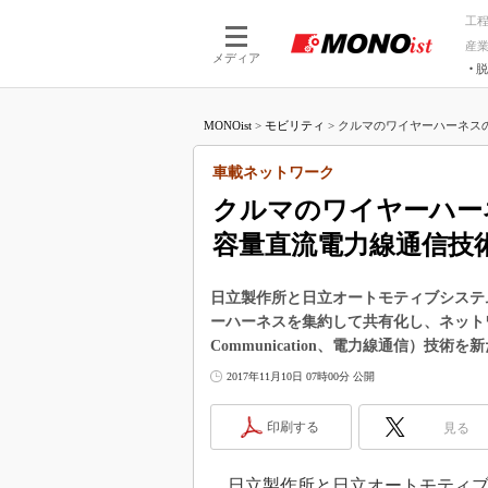
工
産
メディア
脱
つながる技術
AI×技術
MONOist
>
モビリティ
>
クルマのワイヤーハーネスの
つながる工場
AI×設備
つながるサービ
Physical
車載ネットワーク
クルマのワイヤーハー
容量直流電力線通信技
日立製作所と日立オートモティブシステ
ーハーネスを集約して共有化し、ネットワー
Communication、電力線通信）技術
2017年11月10日 07時00分 公開
印刷する
見る
日立製作所と日立オートモティブシス