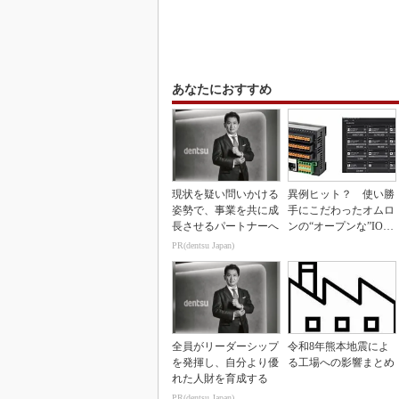
あなたにおすすめ
現状を疑い問いかける
異例ヒット？ 使い勝
姿勢で、事業を共に成
手にこだわったオムロ
長させるパートナーへ
ンの“オープンな”IO-L
inkマスター
PR(dentsu Japan)
全員がリーダーシップ
令和8年熊本地震によ
を発揮し、自分より優
る工場への影響まとめ
れた人財を育成する
PR(dentsu Japan)