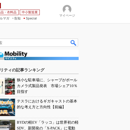
薬品・衣料品
中小製造業
マイページ
ルマガ
告知
Special
リティの記事ランキング
狭小な駐車場に、シャープがポール
カメラ式製品発表 市場シェア10％
目指す
テスラにおけるギガキャストの基本
的な考え方と方向性【前編】
BYDの軽EV「ラッコ」は世界初の軽
SDV、新開発の「X-PACK」に電動