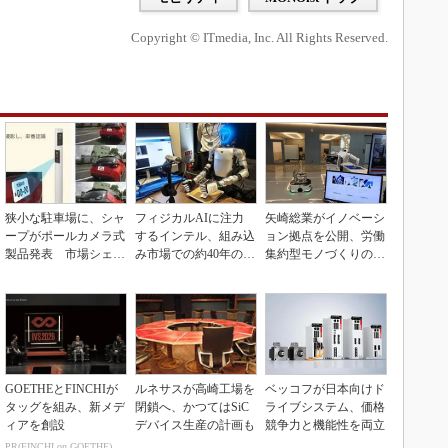
Copyright © ITmedia, Inc. All Rights Reserved.
狭小な駐車場に、シャ
フィジカルAIに注力
矢崎総業がイノベーシ
ープがポールカメラ式
するインテル、組み込
ョン拠点を公開、労働
製品発表 市場シェア
み市場での約40年の実
集約型モノづくりのス
10％目指す
績を生かせるか
マート化に向け
GOETHEとFINCHIが
ルネサスが高崎工場を
ベッコフが日本向けド
タッグを組み、新メデ
閉鎖へ、かつてはSiC
ライブシステム、価格
ィアを創設
デバイス生産の計画も
競争力と機能性を両立
PR(FINCHI on GOETHE)