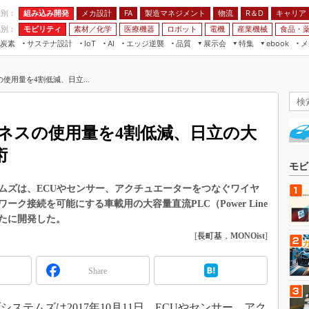
程別：
組み込み開発
メカ設計
製造マネジメント
物流
R＆D
キャリア
FA
業別：
モビリティ
素材／化学
医療機器
ロボット
電機
産業機械
食品・
炭素
サステナ設計
エッジ逆襲
品質
展示会
特集
メ
IoT
AI
ebook
伝承
組み込み開発
CEATEC
読者調査まとめ
編集後記
使用量を4割低減、日立...
JIMTOF
保全
メカ設計
つながるクルマ
組込み/エッジ コンピューティング
ス
 AI
製造マネジメント
5G
展＆IoT/5Gソリューション展
VR／AR
FA
ネスの使用量を4割低減、日立の大
IIFES
モビリティ
フィールドサービス
術
国際ロボット展
素材／化学
FPGA
モビ
ジャパンモビリティショー
組み込み画像技術
ムズは、ECUやセンサー、アクチュエーターをつなぐワイヤ
TECHNO-FRONTIER
ク接続を可能にする車載用の大容量直流PLC（Power Line
組み込みモデリング
人テク展
を新たに開発した。
Windows Embedded
[
長町基
，
MONOist
]
スマート工場EXPO
車載ソフト開発
EdgeTech+
Share
ISO26262
日本ものづくりワールド
無償設計ツール
AUTOMOTIVE WORLD
テムズは2017年10月11日、ECUやセンサー、アク