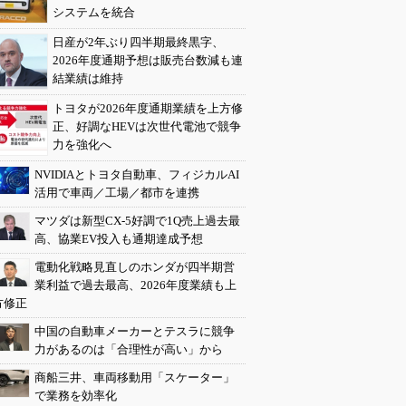
システムを統合
日産が2年ぶり四半期最終黒字、
2026年度通期予想は販売台数減も連
結業績は維持
トヨタが2026年度通期業績を上方修
正、好調なHEVは次世代電池で競争
力を強化へ
NVIDIAとトヨタ自動車、フィジカルAI
活用で車両／工場／都市を連携
マツダは新型CX-5好調で1Q売上過去最
高、協業EV投入も通期達成予想
電動化戦略見直しのホンダが四半期営
業利益で過去最高、2026年度業績も上
方修正
中国の自動車メーカーとテスラに競争
力があるのは「合理性が高い」から
商船三井、車両移動用「スケーター」
で業務を効率化