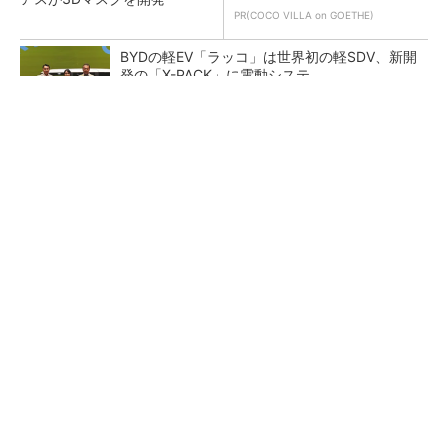
PR(COCO VILLA on GOETHE)
BYDの軽EV「ラッコ」は世界初の軽SDV、新開
発の「X-PACK」に電動システ...
ペロブスカイト太陽電池の量産に有効なイン
ク、従来比で1.5倍の性能向上
【レベル14】生成AIを味方に、3D CADを使い
こなそう！