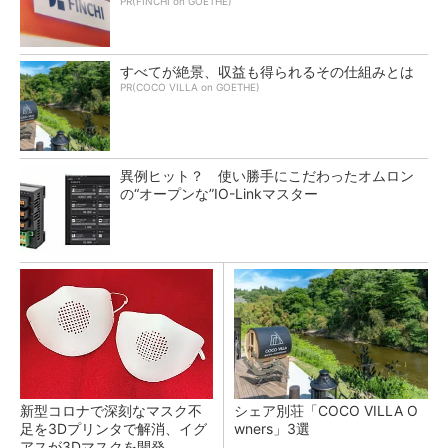
PR(FINCHI on GOETHE)
すべてが絶景、収益も得られるその仕組みとは
PR(COCO VILLA on GOETHE)
異例ヒット？ 使い勝手にこだわったオムロン
の“オープンな”IO-Linkマスター
新型コロナで深刻なマスク不
シェア別荘「COCO VILLA O
足を3Dプリンタで解消、イグ
wners」3選
アスが3Dマスクを開発