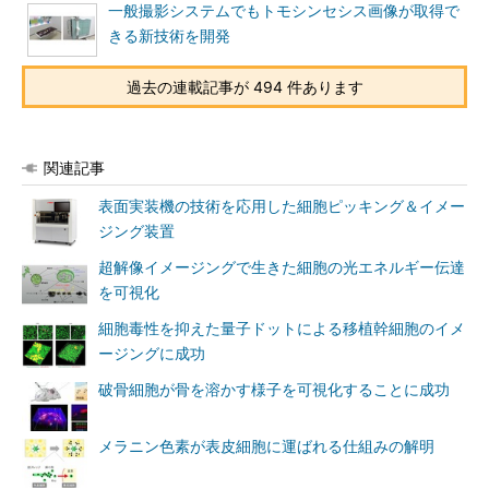
一般撮影システムでもトモシンセシス画像が取得で
きる新技術を開発
過去の連載記事が 494 件あります
関連記事
表面実装機の技術を応用した細胞ピッキング＆イメー
ジング装置
超解像イメージングで生きた細胞の光エネルギー伝達
を可視化
細胞毒性を抑えた量子ドットによる移植幹細胞のイメ
ージングに成功
破骨細胞が骨を溶かす様子を可視化することに成功
メラニン色素が表皮細胞に運ばれる仕組みの解明