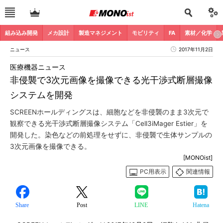
組み込み開発
メカ設計
製造マネジメント
モビリティ
FA
素材／化学
ニュース
2017年11月2日
医療機器ニュース
非侵襲で3次元画像を撮像できる光干渉式断層撮像
システムを開発
SCREENホールディングスは、細胞などを非侵襲のまま3次元で
観察できる光干渉式断層撮像システム「Cell3iMager Estier」を
開発した。染色などの前処理をせずに、非侵襲で生体サンプルの
3次元画像を撮像できる。
[MONOist]
PC用表示
関連情報
Share
Post
LINE
Hatena