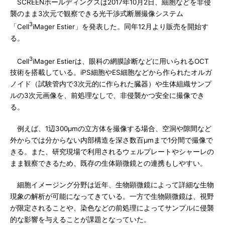
SCREENホールディングスは2017年10月2日、細胞などを非侵
襲のまま3次元で観察できる光干渉式断層撮像システム
3
「Cell
iMager Estier」を発表した。同年12月より販売を開始す
る。
3
Cell
iMager Estierは、眼科の網膜診断などに用いられるOCT
技術を搭載している。iPS細胞やES細胞などから作られたオルガ
ノイド（試験管内で3次元的に作られた臓器）や生体組織サンプ
ルの3次元画像を、前処理なしで、非侵襲かつ安全に撮像でき
る。
例えば、1辺300μmの立方体を撮像する場合、空洞や隙間など
外からでは分からない内部構造を深さ数百μmまで1分間で撮像で
きる。また、研究現場で利用されるウェルプレートやシャーレの
まま観察できるため、既存の生体顕微鏡との連携もしやすい。
細胞イメージング分野は近年、生物顕微鏡によって詳細な生物
現象の解析が可能になってきている。一方で生物顕微鏡は、視野
が限定されることや、染色などの前処理によってサンプルに侵襲
的な影響を与えることが課題となっていた。