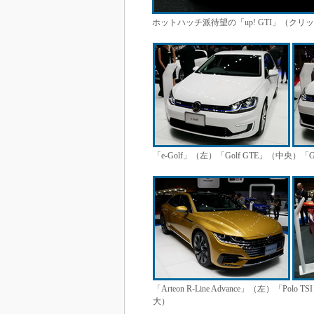
ホットハッチ派待望の「up! GTI」（クリ
「e-Golf」（左）「Golf GTE」（中央）「G
「Arteon R-Line Advance」（左）「Polo
大）