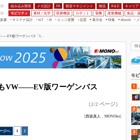
程別：
組み込み開発
メカ設計
製造マネジメント
物流
R＆D
キャリア
FA
業別：
モビリティ
素材／化学
医療機器
ロボット
電機
産業機械
食品・
炭素
サステナ設計
エッジ逆襲
品質
展示会
特集
メ
IoT
AI
ebook
伝承
組み込み開発
CEATEC
読者調査まとめ
編集後記
―EV版ワーゲンバス「I...
JIMTOF
保全
メカ設計
つながるクルマ
組込み/エッジ コンピューティング
ス
 AI
製造マネジメント
5G
展＆IoT/5Gソリューション展
VR／AR
FA
IIFES
モビリティ
フィールドサービス
国際ロボット展
素材／化学
FPGA
モビ
ジャパンモビリティショー
組み込み画像技術
もVW――EV版ワーゲンバス
TECHNO-FRONTIER
組み込みモデリング
人テク展
（2/2 ページ）
Windows Embedded
スマート工場EXPO
車載ソフト開発
[
西坂真人
，
MONOist
]
EdgeTech+
ISO26262
日本ものづくりワールド
ージへ
1
|
2
無償設計ツール
AUTOMOTIVE WORLD