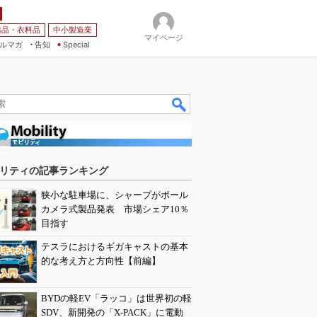
薬品・衣料品
中小製造業
マイページ
ルマガ
告知
Special
リティの記事ランキング
狭小な駐車場に、シャープがポール
カメラ式製品発表 市場シェア10％
目指す
テスラにおけるギガキャストの基本
的な考え方と方向性【前編】
BYDの軽EV「ラッコ」は世界初の軽
SDV、新開発の「X-PACK」に電動