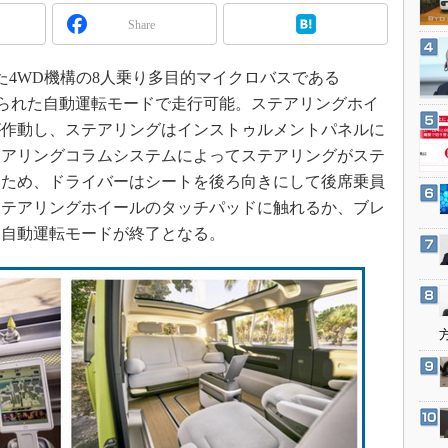
3Dプリンタ
産業オープンネット展
Share
デジタルツインとCAE
S＆OP
4WD機構の8人乗り多目的マイクロバスである
インダストリー4.0
t」と名付けられた自動運転モードで走行可能。ステアリングホイ
が作動し、ステアリングはインストゥルメントパネルに
イノベーション
テアリングコラムシステムによってステアリングがステ
製造業ビッグデータ
るため、ドライバーはシートを後ろ向きにして後席乗員
メイドインジャパン
ステアリングホイールのタッチパッドに触れるか、ブレ
植物工場
と自動運転モードが終了となる。
知財マネジメント
海外生産
グローバル設計・開発
制御セキュリティ
新型コロナへの対応