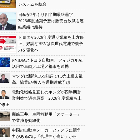
システムを統合
日産が2年ぶり四半期最終黒字、
2026年度通期予想は販売台数減も連
結業績は維持
トヨタが2026年度通期業績を上方修
正、好調なHEVは次世代電池で競争
力を強化へ
NVIDIAとトヨタ自動車、フィジカルAI
活用で車両／工場／都市を連携
マツダは新型CX-5好調で1Q売上過去最
高、協業EV投入も通期達成予想
電動化戦略見直しのホンダが四半期営
業利益で過去最高、2026年度業績も上
方修正
商船三井、車両移動用「スケーター」
で業務を効率化
中国の自動車メーカーとテスラに競争
力があるのは「合理性が高い」から