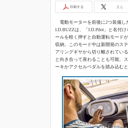
印刷する
見る
電動モーターを前後に2つ装備した
I.D.BUZZは、「I.D.Pilo
ールを軽く押すと自動運転モード
収納。このモード中は新開発のス
アリングギヤから切り離されてい
と向き合って座わることも可能。
ーキかアクセルペダルを踏み込む