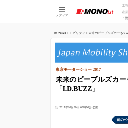
工
産
メディア
脱
つながる技術
AI×技術
MONOist
>
モビリティ
>
未来のピープルズカーもVW―
つながる工場
AI×設備
つながるサービ
Physical
東京モーターショー 2017
未来のピープルズカー
「I.D.BUZZ」
2017年10月30日 06時00分 公開
前のペ