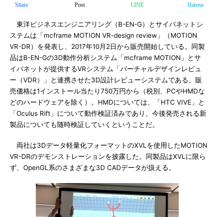
Share
Post
LINE
Hatena
東洋ビジネスエンジニアリング（B-EN-G）とサイバネットシ
ステムは「mcframe MOTION VR-design review」（MOTION
VR-DR）を発表し、2017年10月2日から販売開始している。同製
品はB-EN-Gの3D動作分析システム「mcframe MOTION」とサ
イバネットが提供するVRシステム「バーチャルデザインレビュ
ー（VDR）」と連携させた3D設計レビューシステムである。販
売価格は1インストール当たり750万円から（税別、PCやHMDな
どのハードウェアを除く）。HMDについては、「HTC VIVE」と
「Oculus Rift」について動作検証済みであり、今後発売される新
製品についても随時検証していくということだ。
両社は3Dデータ軽量化フォーマットのXVLを使用したMOTION
VR-DRのデモンストレーションを披露した。同製品はXVLに限ら
ず、OpenGL系のさまざまな3D CADデータが扱える。