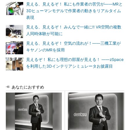
見える、見えるぞ！ 私にも作業者の苦労が――MRと
3Dヒューマンモデルで作業者の動きをリアルタイム
表現
見える、見えるぞ！ みんなで一緒に!! VR空間の複数
人同時体験が可能に
見える、見えるぞ！ 空気の流れが！――三機工業が
キヤノンのMRを採用
見えるぞ！ 私にも理想の部屋が見える！ ――zSpace
を利用した3Dインテリアシミュレータお披露目
あなたにおすすめ