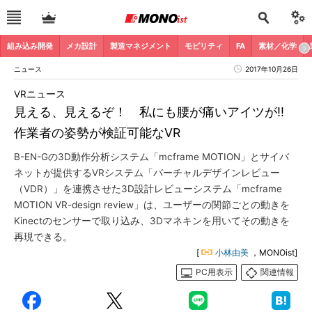
組み込み開発
メカ設計
製造マネジメント
モビリティ
FA
素材／化学
ニュース
2017年10月26日
VRニュース
見える、見えるぞ！ 私にも腰が痛いアイツが!!
作業者の姿勢が検証可能なVR
B-EN-Gの3D動作分析システム「mcframe MOTION」とサイバ
ネットが提供するVRシステム「バーチャルデザインレビュー
（VDR）」を連携させた3D設計レビューシステム「mcframe
MOTION VR-design review」は、ユーザーの関節ごとの動きを
Kinectのセンサーで取り込み、3Dマネキンを用いてその動きを
再現できる。
[
小林由美
，MONOist]
PC用表示
関連情報