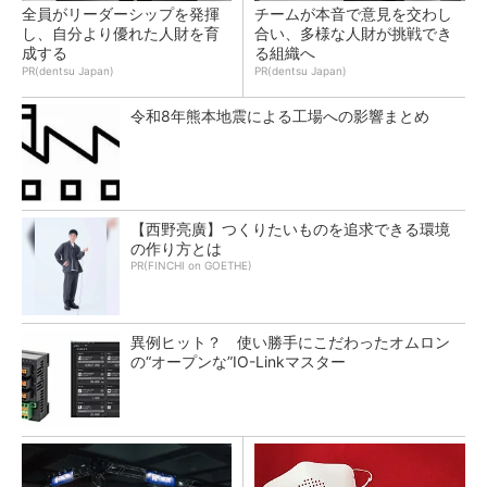
全員がリーダーシップを発揮
チームが本音で意見を交わし
し、自分より優れた人財を育
合い、多様な人財が挑戦でき
成する
る組織へ
PR(dentsu Japan)
PR(dentsu Japan)
令和8年熊本地震による工場への影響まとめ
【西野亮廣】つくりたいものを追求できる環境
の作り方とは
PR(FINCHI on GOETHE)
異例ヒット？ 使い勝手にこだわったオムロン
の“オープンな”IO-Linkマスター