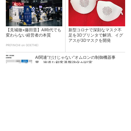
【見城徹×藤田晋】AI時代でも
新型コロナで深刻なマスク不
変わらない経営者の本質
足を3Dプリンタで解消、イグ
アスが3Dマスクを開発
PR(FINCHI on GOETHE)
AI関連“だけじゃない”オムロンの制御機器事
業、地道な顧客基盤強化が結実
【レベル14】生成AIを味方に、3D CADを使い
こなそう！
「取りあえずボルトで固定」は禁物 締結部設
計で押さえるべき基本