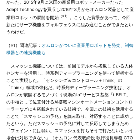
かった。2015年9月に米国の産業用ロボットメーカーだった
Adept Technologyを買収し2016年3月からオムロン製品として産
（※1）
業用ロボットの展開を開始
。こうした背景があって、今回
新たにサーブ機能をフォルフェウスに組み込むことができたとい
うわけだ。
（※1）関連記事：
オムロンがついに産業用ロボットを発売、制御
機器との連携機能も
スマッシュ機能については、前回モデルから搭載している人体
センサーを活用し、時系列ディープラーニングを使って解析する
ことで実現した。「センシング＆コントロール＋Think」の
「Think」領域の強化だ。時系列ディープラーニング技術は、オ
ムロンが展開するモノづくり現場のIoTサービス基盤「i-BELT」
の中核として位置付けるAI搭載マシンオートメーションコントロ
ーラーなどにも搭載されている技術で、今回この技術を活用する
ことで「スマッシュの予兆」を読み取り、対応することに成功し
たという。ただスマッシュの予兆に対して反応してしまうため
「フェイントには弱い。スマッシュを打ちそうで打たないという
場合は対応できない」（オムロン 代表取締役 執行役員専務 CTO