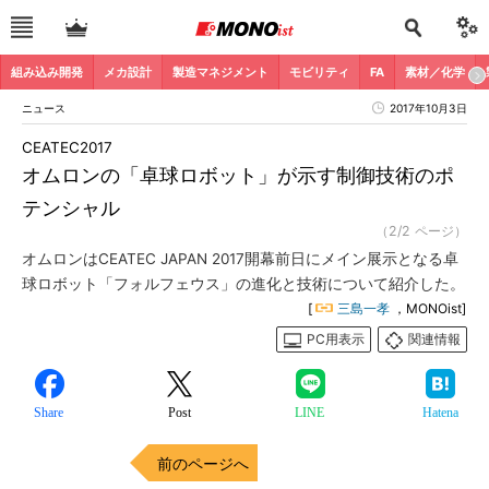
組み込み開発
メカ設計
製造マネジメント
モビリティ
FA
素材／化学
ニュース
2017年10月3日
CEATEC2017
オムロンの「卓球ロボット」が示す制御技術のポ
テンシャル
（2/2 ページ）
オムロンはCEATEC JAPAN 2017開幕前日にメイン展示となる卓
球ロボット「フォルフェウス」の進化と技術について紹介した。
[
三島一孝
，MONOist]
PC用表示
関連情報
Share
Post
LINE
Hatena
前のページへ