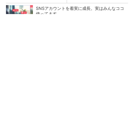
SNSアカウントを着実に成長。実はみんなココ
使ってます。
PR(Dreaw合同会社)
令和8年熊本地震による工場への影響まとめ
狭小な駐車場に、シャープがポールカメラ式製
品発表 市場シェア10％目指す