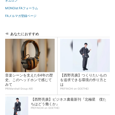
オムロン
MONOist FAフォーラム
FAメルマガ登録ページ
あなたにおすすめ
音楽シーンを支えた64年の歴
【西野亮廣】つくりたいもの
史、このヘッドホンで感じて
を追求できる環境の作り方と
みて
は
PR(Marshall Group AB)
PR(FINCHI on GOETHE)
【西野亮廣】ビジネス書最新刊『北極星 僕た
ちはどう働くか』
PR(FINCHI on GOETHE)