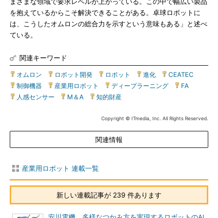
まざまな領域で要求レベルが上がっている。この中で幅広い製品
を抱えているからこそ解決できることがある。卓球ロボットに
は、こうしたオムロンの総合力を示すという意味もある」と述べ
ている。
関連キーワード
オムロン
|
ロボット開発
|
ロボット
|
進化
|
CEATEC
|
制御機器
|
産業用ロボット
|
ディープラーニング
|
FA
|
人感センサー
|
M＆A
|
知的財産
Copyright © ITmedia, Inc. All Rights Reserved.
関連情報
産業用ロボット 連載一覧
新しい連載記事が 239 件あります
安川電機、多様なつかみ方を実現するロボットのAI