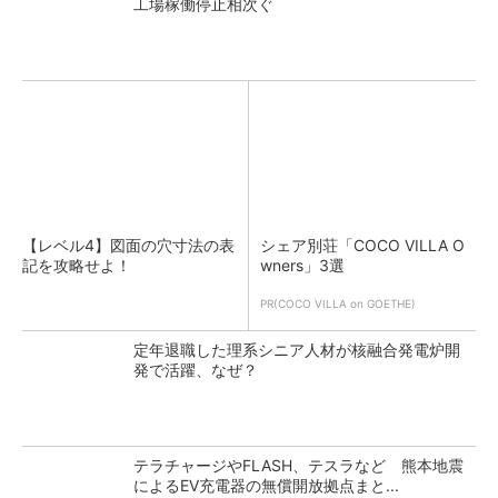
工場稼働停止相次ぐ
【レベル4】図面の穴寸法の表
シェア別荘「COCO VILLA O
記を攻略せよ！
wners」3選
PR(COCO VILLA on GOETHE)
定年退職した理系シニア人材が核融合発電炉開
発で活躍、なぜ？
テラチャージやFLASH、テスラなど 熊本地震
によるEV充電器の無償開放拠点まと...