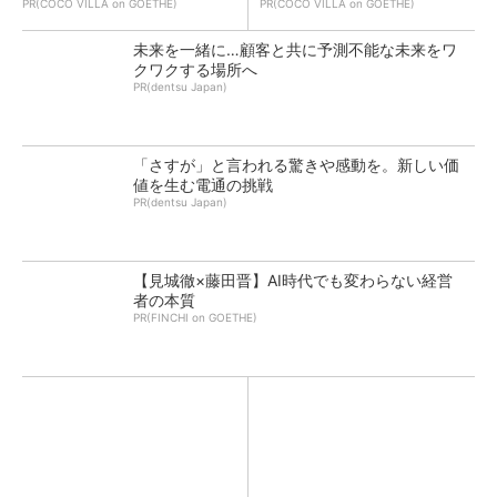
PR(COCO VILLA on GOETHE)
PR(COCO VILLA on GOETHE)
未来を一緒に…顧客と共に予測不能な未来をワ
クワクする場所へ
PR(dentsu Japan)
「さすが」と言われる驚きや感動を。新しい価
値を生む電通の挑戦
PR(dentsu Japan)
【見城徹×藤田晋】AI時代でも変わらない経営
者の本質
PR(FINCHI on GOETHE)