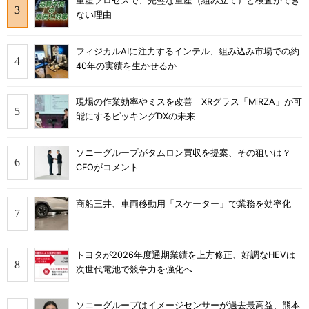
量産プロセスで、完璧な量産（組み立て）と検査ができ
ない理由
フィジカルAIに注力するインテル、組み込み市場での約
40年の実績を生かせるか
現場の作業効率やミスを改善 XRグラス「MiRZA」が可
能にするピッキングDXの未来
ソニーグループがタムロン買収を提案、その狙いは？
CFOがコメント
商船三井、車両移動用「スケーター」で業務を効率化
トヨタが2026年度通期業績を上方修正、好調なHEVは
次世代電池で競争力を強化へ
ソニーグループはイメージセンサーが過去最高益、熊本