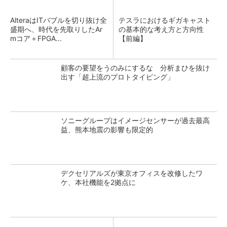
AlteraはITバブルを切り抜け全
テスラにおけるギガキャスト
盛期へ、時代を先取りしたAr
の基本的な考え方と方向性
mコア＋FPGA...
【前編】
顧客の要望をうのみにするな 分析まひを抜け
出す「超上流のプロトタイピング」
ソニーグループはイメージセンサーが過去最高
益、熊本地震の影響も限定的
デクセリアルズが東京オフィスを改修したワ
ケ、本社機能を2拠点に