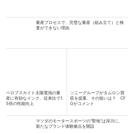
量産プロセスで、完璧な量産（組み立て）と検
査ができない理由
ペロブスカイト太陽電池の量
ソニーグループがタムロン買
産に有効なインク、従来比で1.
収を提案、その狙いは？ CF
5倍の性能向上
Oがコメント
マツダのモータースポーツの“聖地”は深川に、
新たなブランド体験拠点を開設