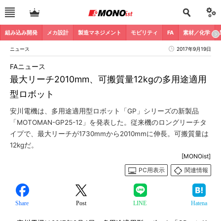
組み込み開発
メカ設計
製造マネジメント
モビリティ
FA
素材／化学
ニュース
2017年9月19日
FAニュース
最大リーチ2010mm、可搬質量12kgの多用途適用
型ロボット
安川電機は、多用途適用型ロボット「GP」シリーズの新製品
「MOTOMAN-GP25-12」を発表した。従来機のロングリーチタ
イプで、最大リーチが1730mmから2010mmに伸長。可搬質量は
12kgだ。
[MONOist]
PC用表示
関連情報
Share
Post
LINE
Hatena