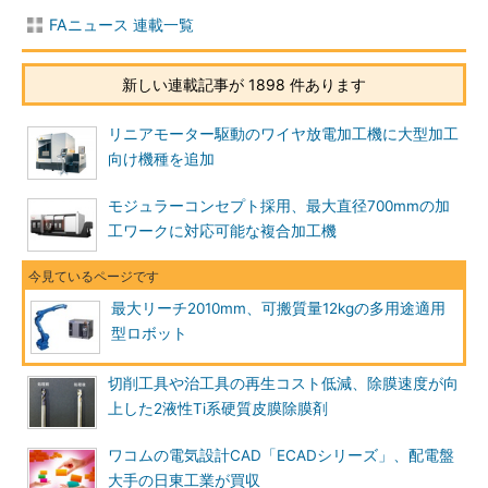
FAニュース 連載一覧
新しい連載記事が 1898 件あります
リニアモーター駆動のワイヤ放電加工機に大型加工
向け機種を追加
モジュラーコンセプト採用、最大直径700mmの加
工ワークに対応可能な複合加工機
最大リーチ2010mm、可搬質量12kgの多用途適用
型ロボット
切削工具や治工具の再生コスト低減、除膜速度が向
上した2液性Ti系硬質皮膜除膜剤
ワコムの電気設計CAD「ECADシリーズ」、配電盤
大手の日東工業が買収