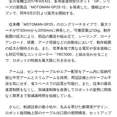
安川電機は2017年9月4日、多用途適用型ロボット「GP」シリ
ーズの新製品「MOTOMAN-GP25-12」を発表した。価格はオー
プンで、同年9月21日より販売を開始する。
従来機「MOTOMAN-GP25」のロングリーチタイプで、最大リ
ーチが1730mmから2010mmに伸長した。可搬質量は12kg。動作
範囲の拡大により、部品の搬送や組み立て、シーリング、ロード
アンロード、研磨、アーク溶接などの自動化において、動作範囲
の拡大が期待される。また、世界各地で異なる電圧や安全規格に
も対応可能なコントローラー「YRC1000」と組み合わせること
で、ロボットの性能を最大限に引き出せる。
アームは、センサーケーブルやエアー配管をアーム内に収納可
能な中空アームとスリムアームを採用。周辺設備とのケーブル干
渉を気にせず、省スペースでの設置が可能だ。また、従来の最高
速度制限をなくし、加減速制御を改善してロボットの姿勢に関係
なく限界まで加減速時間を短縮している。
さらに、軌跡誤差の最小化や、丸みを帯びた耐環境デザイン、
ロボット旋回軸上部のケーブル出口部の密閉構造、セットアップ