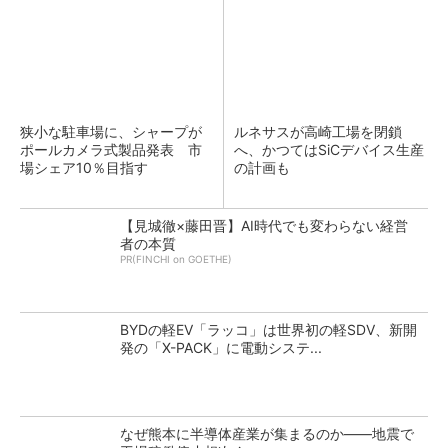
狭小な駐車場に、シャープが
ルネサスが高崎工場を閉鎖
ポールカメラ式製品発表 市
へ、かつてはSiCデバイス生産
場シェア10％目指す
の計画も
【見城徹×藤田晋】AI時代でも変わらない経営
者の本質
PR(FINCHI on GOETHE)
BYDの軽EV「ラッコ」は世界初の軽SDV、新開
発の「X-PACK」に電動システ...
なぜ熊本に半導体産業が集まるのか――地震で