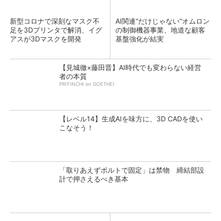
新型コロナで深刻なマスク不
AI関連“だけじゃない”オムロン
足を3Dプリンタで解消、イグ
の制御機器事業、地道な顧客
アスが3Dマスクを開発
基盤強化が結実
【見城徹×藤田晋】AI時代でも変わらない経営
者の本質
PR(FINCHI on GOETHE)
【レベル14】生成AIを味方に、3D CADを使い
こなそう！
「取りあえずボルトで固定」は禁物 締結部設
計で押さえるべき基本