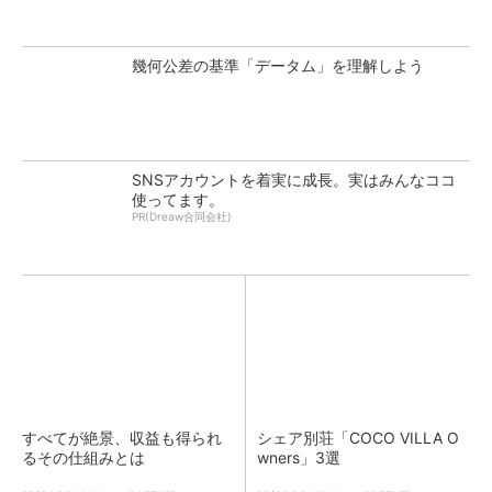
幾何公差の基準「データム」を理解しよう
SNSアカウントを着実に成長。実はみんなココ
使ってます。
PR(Dreaw合同会社)
すべてが絶景、収益も得られ
シェア別荘「COCO VILLA O
るその仕組みとは
wners」3選