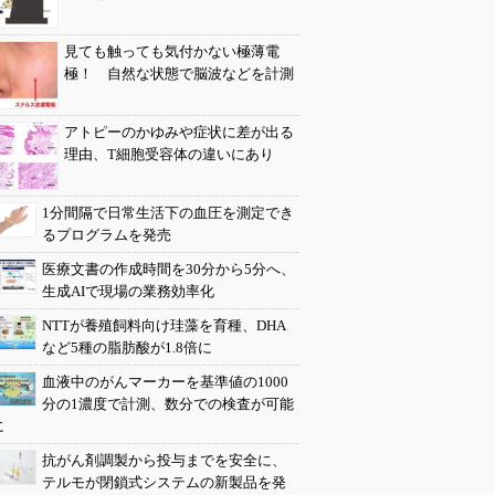
見ても触っても気付かない極薄電
極！ 自然な状態で脳波などを計測
アトピーのかゆみや症状に差が出る
理由、T細胞受容体の違いにあり
1分間隔で日常生活下の血圧を測定でき
るプログラムを発売
医療文書の作成時間を30分から5分へ、
生成AIで現場の業務効率化
NTTが養殖飼料向け珪藻を育種、DHA
など5種の脂肪酸が1.8倍に
血液中のがんマーカーを基準値の1000
分の1濃度で計測、数分での検査が可能
に
抗がん剤調製から投与までを安全に、
テルモが閉鎖式システムの新製品を発