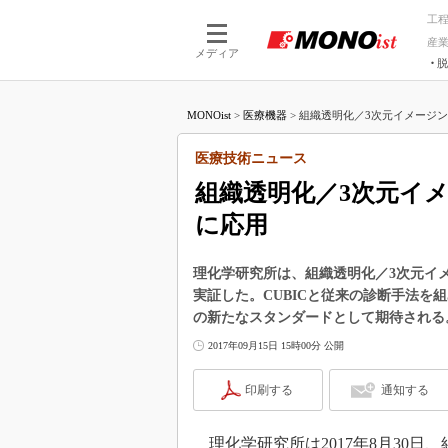
工
産
メディア
脱
つながる技術
AI×技術
MONOist
>
医療機器
>
組織透明化／3次元イメージング
つながる工場
AI×設備
つながるサービ
Physical
医療技術ニュース
組織透明化／3次元イ
に応用
理化学研究所は、組織透明化／3次元イメ
実証した。CUBICと従来の診断手法
の新たなスタンダードとして期待される
2017年09月15日 15時00分 公開
印刷する
通知する
理化学研究所は2017年8月30日