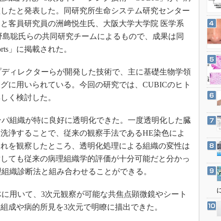
3Dプリンタ
産業オープンネット展
証したと発表した。同研究所生命システム研究センター
デジタルツインとCAE
と客員研究員の洲﨑悦生氏、大阪大学大学院 医学系
S＆OP
野島聡氏らの共同研究チームによるもので、成果は同
eports」に掲載された。
インダストリー4.0
イノベーション
ープディレクターらが開発した技術で、主に基礎生物学領
製造業ビッグデータ
グに用いられている。今回の研究では、CUBICのヒト
メイドインジャパン
詳しく検討した。
植物工場
ンパ組織が特に良好に透明化できた。一度透明化した臓
知財マネジメント
洗浄することで、従来の観察手法であるHE染色によ
海外生産
これを観察したところ、透明化処理による組織の変性は
グローバル設計・開発
対しても従来の病理組織学的評価が十分可能だと分かっ
病理組織診断法と組み合わせることができる。
制御セキュリティ
新型コロナへの対応
体に用いて、3次元観察が可能な共焦点顕微鏡やシート
組成や病的所見を3次元で明瞭に描出できた。