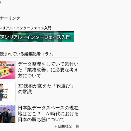
売
ナーリンク
シリアル・インターフェイス入門
読まれている編集記者コラム
データ整理をしていて気付い
た「業務改善」に必要な考え
方について
3D技術が変えた「靴選び」
の常識
日本版データスペースの現在
地はどこ？ AI時代における
日本の勝ち筋について
≫
編集後記一覧