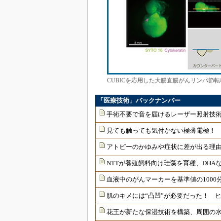
CUBICを応用した大腸直腸がんリンパ節
「医療技術」バックナンバー
手術不要で音を届けるレーザー照射技
見ても触っても気付かない極薄電極！
アトピーのかゆみや症状に差が出る理由
NTTが養殖飼料向け珪藻を育種、DHAな
血液中のがんマーカーを基準値の1000
肌のキメには“凸凹”が必要だった！ 
花王が新たな保湿技術を構築、周囲の