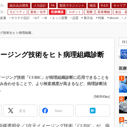
程別：
組み込み開発
メカ設計
製造マネジメント
物流
R＆D
キャリア
FA
業別：
モビリティ
素材／化学
医療機器
ロボット
電機
産業機械
食品・
炭素
サステナ設計
エッジ逆襲
品質
展示会
特集
メ
IoT
AI
ebook
伝承
組み込み開発
CEATEC
読者調査まとめ
編集後記
技術をヒト病理組織...
JIMTOF
保全
メカ設計
つながるクルマ
組込み/エッジ コンピューティング
ス
 AI
製造マネジメント
5G
展＆IoT/5Gソリューション展
VR／AR
FA
メージング技術をヒト病理組織診断
IIFES
モビリティ
フィールドサービス
国際ロボット展
素材／化学
FPGA
医療
ジャパンモビリティショー
組み込み画像技術
ージング技術「CUBIC」が病理組織診断に応用できることを
TECHNO-FRONTIER
を組み合わせることで、より検査感度が高まるなど、病理診断法
組み込みモデリング
人テク展
。
Windows Embedded
[
MONOist
]
スマート工場EXPO
車載ソフト開発
EdgeTech+
見る
Share
ISO26262
日本ものづくりワールド
無償設計ツール
AUTOMOTIVE WORLD
、組織透明化／3次元イメージング技術「CUBIC」が、病