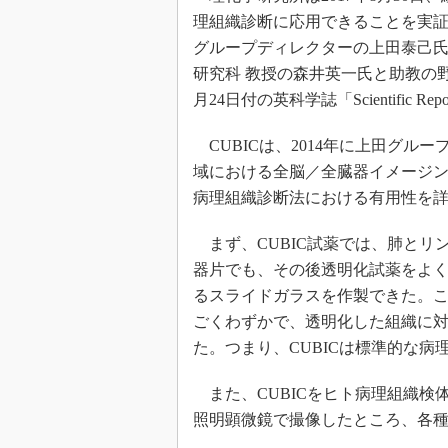
理組織診断に応用できることを実
グループディレクターの上田泰己氏
研究科 教授の森井英一氏と助教の
月24日付の英科学誌「Scientific R
CUBICは、2014年に上田グル
域における全脳／全臓器イメージン
病理組織診断法における有用性を
まず、CUBIC試薬では、肺とリ
器片でも、その後透明化試薬をよく
るスライドガラスを作製できた。
ごくわずかで、透明化した組織に
た。つまり、CUBICは標準的な
また、CUBICをヒト病理組織検
照明顕微鏡で撮像したところ、各種