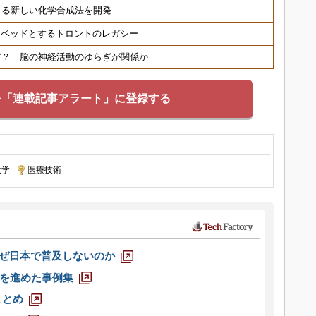
きる新しい化学合成法を開発
トベッドとするトロントのレガシー
ぜ？ 脳の神経活動のゆらぎが関係か
を「連載記事アラート」に登録する
大学
|
医療技術
なぜ日本で普及しないのか
を進めた事例集
まとめ