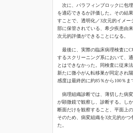
次に、パラフィンブロックに包埋さ
を適応できるか評価した。その結
すことで、透明化／3次元的イメー
部に保管されている、希少疾患由来
次元的評価ができることになる。
最後に、実際の臨床病理検査にCU
するスクリーニング系において、
とはできなかった。同検査に従来法
新たに微小がん転移巣が同定され
感度は最終的に約85％から100％
病理組織診断では、薄切した病変
が顕微鏡で観察し、診断する。し
断面だけを観察すること、平面上
そのため、病変組織を3次元的かつ
た。