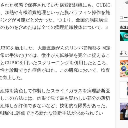
れた状態で保存されていた病変部組織にも、CUBIC
果、加熱や有機溶媒処理といった脱パラフィン操作を施
コー
ジングが可能だと分かった。つまり、全国の病院病理
のものを含めたほぼ全ての病理組織検体について、3
高速
BICを適用した。大腸直腸がんのリンパ節転移を同定
よく
通常の手法だけでは、微小がん転移巣を完全に捉えるこ
とCUBICを用いたスクリーニングを併用したところ、
陽性と診断できた症例が出た。この研究において、検査
まで向上した。
組織を染色して作製したスライドガラスを病理診断医
かしこの方法には、肉眼で見て最も疑わしい部分の薄切
の組織しか評価できないなど、技術的な限界があった。
包括的に評価できる新たな診断手法が求められてい