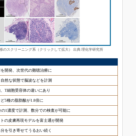
転移のスクリーニング系（クリックして拡大） 出典:理化学研究所
術を開発、次世代の難聴治療に
 自然な状態で脳波などを計測
、T細胞受容体の違いにあり
ど5種の脂肪酸が1.8倍に
分の1濃度で計測、数分での検査が可能に
ヒトの皮膚再現モデルを富士通が開発
水分を引き寄せてうるおい続く