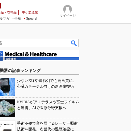
薬品・衣料品
中小製造業
マイページ
ルマガ
告知
Special
機器の記事ランキング
少ないX線や造影剤でも高画質に、
心臓カテーテル向けの新画像技術
NVIDIAがアステラスや富士フイルム
と連携、AIで医療分野支援へ
手術不要で音を届けるレーザー照射
技術を開発、次世代の難聴治療に