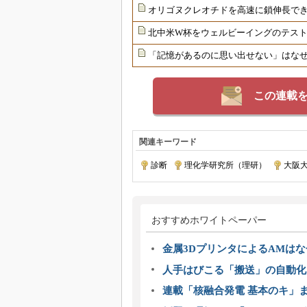
オリゴヌクレオチドを高速に鎖伸長で
北中米W杯をウェルビーイングのテス
「記憶があるのに思い出せない」はな
この連載
関連キーワード
診断
|
理化学研究所（理研）
|
大阪
おすすめホワイトペーパー
金属3DプリンタによるAMは
人手はびこる「搬送」の自動化
連載「核融合発電 基本のキ」