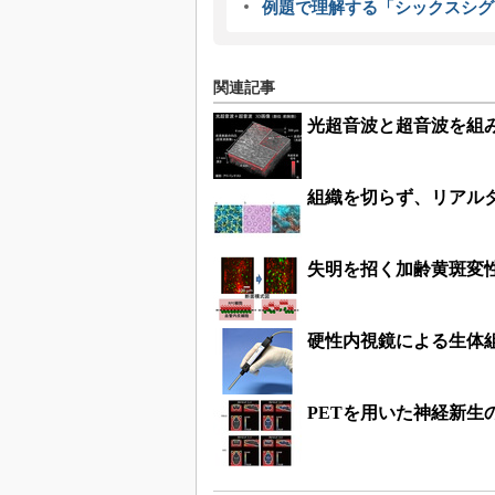
例題で理解する「シックスシグ
関連記事
光超音波と超音波を組
組織を切らず、リアル
失明を招く加齢黄斑変
硬性内視鏡による生体
PETを用いた神経新生