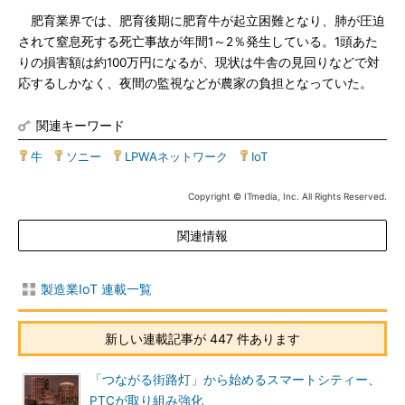
肥育業界では、肥育後期に肥育牛が起立困難となり、肺が圧迫
されて窒息死する死亡事故が年間1～2％発生している。1頭あた
りの損害額は約100万円になるが、現状は牛舎の見回りなどで対
応するしかなく、夜間の監視などが農家の負担となっていた。
関連キーワード
牛
|
ソニー
|
LPWAネットワーク
|
IoT
Copyright © ITmedia, Inc. All Rights Reserved.
関連情報
製造業IoT 連載一覧
新しい連載記事が 447 件あります
「つながる街路灯」から始めるスマートシティー、
PTCが取り組み強化