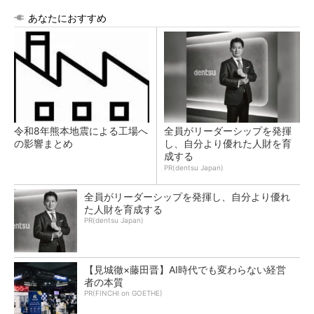
あなたにおすすめ
令和8年熊本地震による工場へ
全員がリーダーシップを発揮
の影響まとめ
し、自分より優れた人財を育
成する
PR(dentsu Japan)
全員がリーダーシップを発揮し、自分より優れ
た人財を育成する
PR(dentsu Japan)
【見城徹×藤田晋】AI時代でも変わらない経営
者の本質
PR(FINCHI on GOETHE)