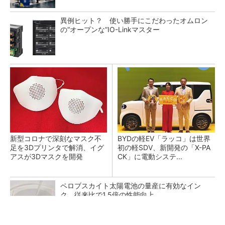
異例ヒット？ 使い勝手にこだわったオムロン
の“オープンな”IO-Linkマスター
新型コロナで深刻なマスク不
BYDの軽EV「ラッコ」は世界
足を3Dプリンタで解消、イグ
初の軽SDV、新開発の「X-PA
アスが3Dマスクを開発
CK」に電動システ...
ペロブスカイト太陽電池の量産に有効なイン
ク、従来比で1.5倍の性能向上