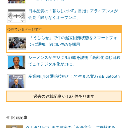
日本品質の「暮らしのIoT」目指すアライアンスが
会見「限りなくオープンに」
「うしらせ」で牛の起立困難状態をスマートフォ
ンに通知、独自LPWAを採用
シーメンスがデジタル戦略を説明「高齢化進む日独
でこそデジタル化が力に」
産業向けIoT通信技術として生まれ変わるBluetooth
過去の連載記事が 167 件あります
関連記事
クボタはIoT活用で農家の「所得倍増」に貢献する