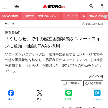
組み込み開発
メカ設計
製造マネジメント
モビリティ
FA
素材／化学
ニュース
2017年9月14日
製造業IoT
「うしらせ」で牛の起立困難状態をスマートフォ
ンに通知、独自LPWAを採用
ソニーエンジニアリングは、肥育牛に装着するセンサー端末で牛
の起立困難状態を検知し、肥育農家のスマートフォンにその状態
を通知する「うしらせ」を開発した。2018年1月の発売を予定し
ている。
[MONOist]
PC用表示
関連情報
Share
Post
LINE
Hatena