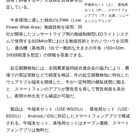
規模で飼養する中／大規模肥育農家を想
牛端末セット（上）、基地局
定している。
セット（中）、スマートフォ
ンアプリ（下） 出典：ソニー
牛舎環境に適した独自のLPWA（Low
エンジニアリング
Power Wide Area）無線技術を採用。同
社が開発したコンサートライブ用の無線制御型LEDライトシステ
ムで使用する920MHz帯における無線技術とそのノウハウを活用
し、通信機（基地局）1台で一般的な大きさの牛舎（100×30m、
300頭程度を想定）の情報を収集できる。
起立困難検知には、全国農業協同組合連合会の協力により、農
場での実証実験などで精度を検証。牛の起立困難検知に特化した
ウェアラブル端末を開発した。牛が一定時間の横臥状態に陥る
と、スマートフォンのアプリが警告音を発して警告画面を表示
し、夜間や外出先でも確認が可能だ。
製品は、牛端末セット（USE-WS01/J）、基地局セット（USE-
BS01/J）、Android／iOSに対応したスマートフォンアプリで構成
される。牛端末セット、基地局セットはオープン価格、スマート
フォンアプリは無料だ。