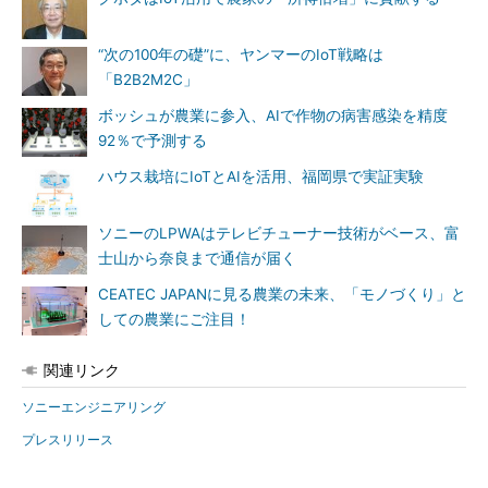
“次の100年の礎”に、ヤンマーのIoT戦略は
「B2B2M2C」
ボッシュが農業に参入、AIで作物の病害感染を精度
92％で予測する
ハウス栽培にIoTとAIを活用、福岡県で実証実験
ソニーのLPWAはテレビチューナー技術がベース、富
士山から奈良まで通信が届く
CEATEC JAPANに見る農業の未来、「モノづくり」と
しての農業にご注目！
関連リンク
ソニーエンジニアリング
プレスリリース