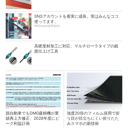
SNSアカウントを着実に成長。実はみんなココ
使ってます。
PR(Dreaw合同会社)
高硬度材加工に対応、マルチローラタイプの鏡
面仕上げ工具
脱自動車でもDMG森精機が業
強度20倍のフィルム採用で折
績再上方修正、2028年度にピ
り目が目立ちにくい折りたた
ーク利益計画
みスマホの新技術