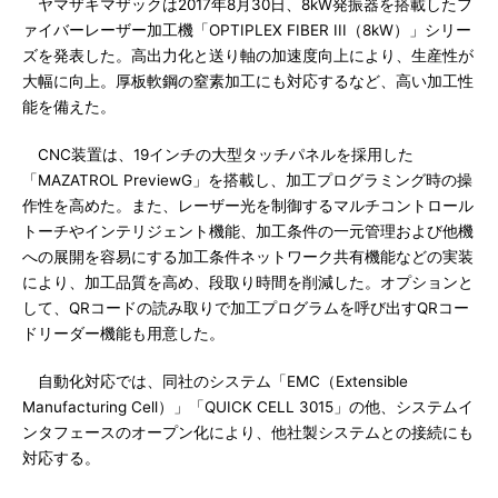
ヤマザキマザックは2017年8月30日、8kW発振器を搭載したフ
ァイバーレーザー加工機「OPTIPLEX FIBER III（8kW）」シリー
ズを発表した。高出力化と送り軸の加速度向上により、生産性が
大幅に向上。厚板軟鋼の窒素加工にも対応するなど、高い加工性
能を備えた。
CNC装置は、19インチの大型タッチパネルを採用した
「MAZATROL PreviewG」を搭載し、加工プログラミング時の操
作性を高めた。また、レーザー光を制御するマルチコントロール
トーチやインテリジェント機能、加工条件の一元管理および他機
への展開を容易にする加工条件ネットワーク共有機能などの実装
により、加工品質を高め、段取り時間を削減した。オプションと
して、QRコードの読み取りで加工プログラムを呼び出すQRコー
ドリーダー機能も用意した。
自動化対応では、同社のシステム「EMC（Extensible
Manufacturing Cell）」「QUICK CELL 3015」の他、システムイ
ンタフェースのオープン化により、他社製システムとの接続にも
対応する。