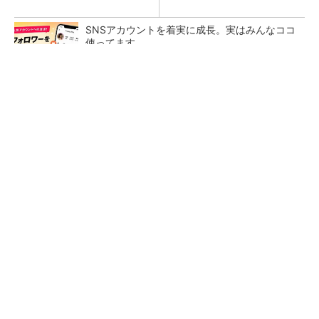
SNSアカウントを着実に成長。実はみんなココ
使ってます。
PR(Dreaw合同会社)
「取りあえずボルトで固定」は禁物 締結部設
計で押さえるべき基本
【レベル4】図面の穴寸法の表記を攻略せよ！