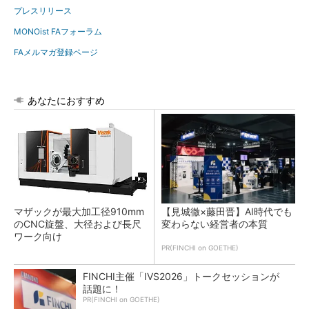
プレスリリース
MONOist FAフォーラム
FAメルマガ登録ページ
あなたにおすすめ
マザックが最大加工径910mm
【見城徹×藤田晋】AI時代でも
のCNC旋盤、大径および長尺
変わらない経営者の本質
ワーク向け
PR(FINCHI on GOETHE)
FINCHI主催「IVS2026」トークセッションが
話題に！
PR(FINCHI on GOETHE)