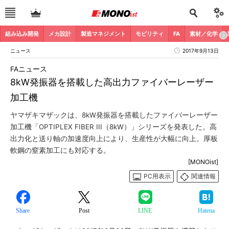
組み込み開発
メカ設計
製造マネジメント
モビリティ
FA
素材／化学
ニュース
2017年9月13日
FAニュース
8kW発振器を搭載した高出力ファイバーレーザー
加工機
ヤマザキマザックは、8kW発振器を搭載したファイバーレーザー
加工機「OPTIPLEX FIBER III（8kW）」シリーズを発表した。高
出力化と送り軸の加速度向上により、生産性が大幅に向上。厚板
軟鋼の窒素加工にも対応する。
[MONOist]
PC用表示
関連情報
Share
Post
LINE
Hatena