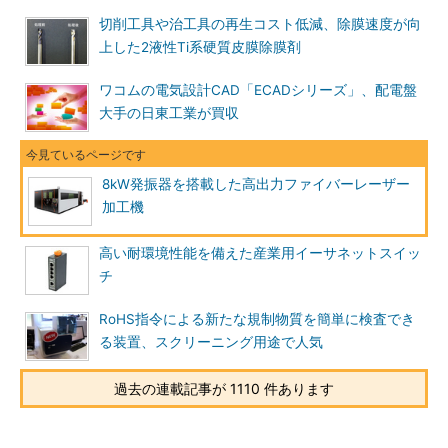
切削工具や治工具の再生コスト低減、除膜速度が向
上した2液性Ti系硬質皮膜除膜剤
ワコムの電気設計CAD「ECADシリーズ」、配電盤
大手の日東工業が買収
8kW発振器を搭載した高出力ファイバーレーザー
加工機
高い耐環境性能を備えた産業用イーサネットスイッ
チ
RoHS指令による新たな規制物質を簡単に検査でき
る装置、スクリーニング用途で人気
過去の連載記事が 1110 件あります