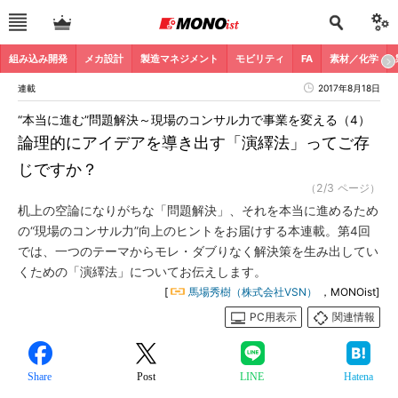
組み込み開発
メカ設計
製造マネジメント
モビリティ
FA
素材／化学
連載
2017年8月18日
“本当に進む”問題解決～現場のコンサル力で事業を変える（4）
論理的にアイデアを導き出す「演繹法」ってご存
じですか？
（2/3 ページ）
机上の空論になりがちな「問題解決」、それを本当に進めるため
の“現場のコンサル力”向上のヒントをお届けする本連載。第4回
では、一つのテーマからモレ・ダブりなく解決策を生み出してい
くための「演繹法」についてお伝えします。
[
馬場秀樹（株式会社VSN）
，MONOist]
PC用表示
関連情報
Share
Post
LINE
Hatena