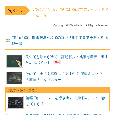
3つにこだわり、“隣にあるはず”のアイデアを考
え続ける
Copyright © ITmedia, Inc. All Rights Reserved.
“本当に進む”問題解決～現場のコンサル力で事業を変える 連
載一覧
良い案も結果が全て～課題解決の成果を着実に出す
ためのポイント
その案、全てを網羅してますか？ 演習＆コツで
「演繹法」をマスター
論理的にアイデアを導き出す「演繹法」ってご存
じですか？