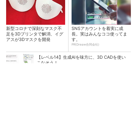
新型コロナで深刻なマスク不
SNSアカウントを着実に成
足を3Dプリンタで解消、イグ
長。実はみんなココ使ってま
アスが3Dマスクを開発
す。
PR(Dreaw合同会社)
【レベル14】生成AIを味方に、3D CADを使い
こなそう！
令和8年熊本地震による工場への影響まとめ
狭小な駐車場に、シャープがポールカメラ式製
品発表 市場シェア10％目指す