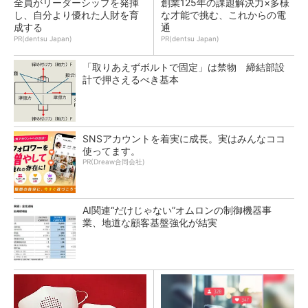
全員がリーダーシップを発揮
創業125年の課題解決力×多様
し、自分より優れた人財を育
な才能で挑む、これからの電
成する
通
PR(dentsu Japan)
PR(dentsu Japan)
「取りあえずボルトで固定」は禁物 締結部設
計で押さえるべき基本
SNSアカウントを着実に成長。実はみんなココ
使ってます。
PR(Dreaw合同会社)
AI関連“だけじゃない”オムロンの制御機器事
業、地道な顧客基盤強化が結実