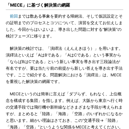
「MECE」に基づく解決策の網羅
前回
までは数ある事象を要約する帰納法、そして仮説設定とそ
の証明までのプロセスとコツについて、演習を交えてお伝えしま
した。今回からはいよいよ、導き出した問題に対する“解決策”の
検討フェーズに移ります。
解決策の検討では、「演繹法（えんえきほう）」を用います。
演繹法といえば「AはBである」「AはCである」という事実から
「ならばBはCである」という新しい事実を導き出す三段論法が
有名ですが、要は当たり前の前提から新しい答えを導き出す手法
です。ここで紹介する、問題解決における「演繹法」は、MECE
を重視した解決策の網羅です。
MECEというのは簡単に言えば「ダブらず、もれなく、上位概
念を構成する集団」を指します。例えば、大阪から東京へ行く時
の交通手段では飛行機や新幹線などさまざまな手段が考えられま
すが、まとめると「陸路」「海路」「空路」のいずれかになるか
と思います。細かい理論はさておき、この“交通手段→「陸路」
「海路」「空路」”というような関係をMECEと考えてください。