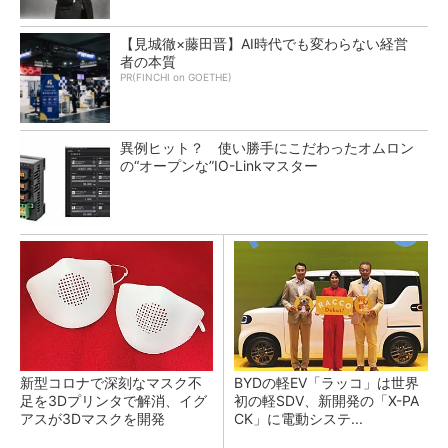
【見城徹×藤田晋】AI時代でも変わらない経営
者の本質
PR(FINCHI on GOETHE)
異例ヒット？ 使い勝手にこだわったオムロン
の“オープンな”IO-Linkマスター
新型コロナで深刻なマスク不
BYDの軽EV「ラッコ」は世界
足を3Dプリンタで解消、イグ
初の軽SDV、新開発の「X-PA
アスが3Dマスクを開発
CK」に電動システ...