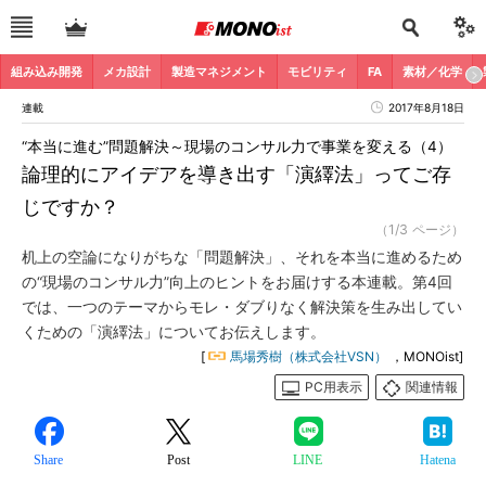
組み込み開発
メカ設計
製造マネジメント
モビリティ
FA
素材／化学
連載
2017年8月18日
“本当に進む”問題解決～現場のコンサル力で事業を変える（4）
論理的にアイデアを導き出す「演繹法」ってご存
じですか？
（1/3 ページ）
机上の空論になりがちな「問題解決」、それを本当に進めるため
の“現場のコンサル力”向上のヒントをお届けする本連載。第4回
では、一つのテーマからモレ・ダブりなく解決策を生み出してい
くための「演繹法」についてお伝えします。
[
馬場秀樹（株式会社VSN）
，MONOist]
PC用表示
関連情報
Share
Post
LINE
Hatena