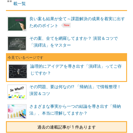
載一覧
良い案も結果が全て～課題解決の成果を着実に出す
ためのポイント
その案、全てを網羅してますか？ 演習＆コツで
「演繹法」をマスター
論理的にアイデアを導き出す「演繹法」ってご存
じですか？
その問題、要は何なの!? 「帰納法」で情報整理！
演習＆コツ
さまざまな事実から一つの結論を導き出す「帰納
法」、本当に理解してますか？
過去の連載記事が 1 件あります