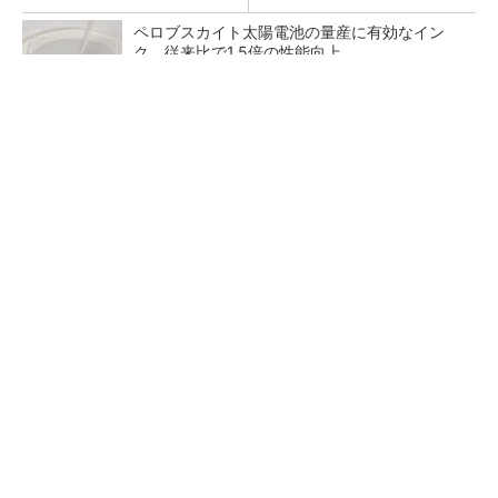
ペロブスカイト太陽電池の量産に有効なイン
ク、従来比で1.5倍の性能向上
【見城徹×藤田晋】AI時代でも変わらない経営
者の本質
PR(FINCHI on GOETHE)
【レベル14】生成AIを味方に、3D CADを使い
こなそう！