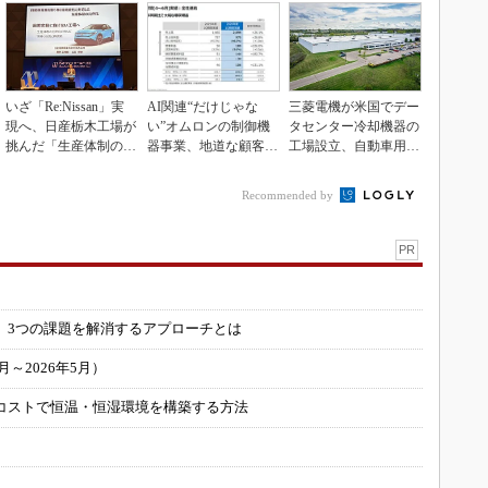
いざ「Re:Nissan」実
AI関連“だけじゃな
三菱電機が米国でデー
現へ、日産栃木工場が
い”オムロンの制御機
タセンター冷却機器の
挑んだ「生産体制の比
器事業、地道な顧客基
工場設立、自動車用電
例化」
盤強化が結実
装品工場を改修
Recommended by
PR
」
 3つの課題を解消するアプローチとは
～2026年5月）
コストで恒温・恒湿環境を構築する方法