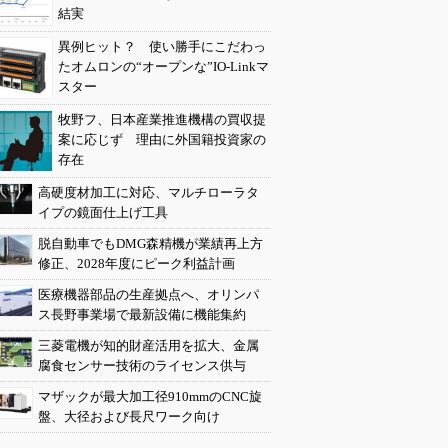
結実
異例ヒット？ 使い勝手にこだわっ
たオムロンの“オープンな”IO-Linkマ
スター
牧野フ、日本産業推進機構の買収提
案に応じず 理由に外国籍投資家の
存在
高硬度材加工に対応、マルチローラタ
イプの鏡面仕上げ工具
脱自動車でもDMG森精機が業績再上方
修正、2028年度にピーク利益計画
医療機器部品の生産拠点へ、オリンパ
ス長野事業場で最新設備に機能集約
三菱電機が知的財産活用を拡大、金属
腐食センサー技術のライセンス供与
マザックが最大加工径910mmのCNC旋
盤、大径および長尺ワーク向け