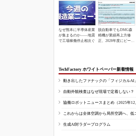
なぜ熊本に半導体産業
脱自動車でもDMG森
が集まるのか――地震
精機が業績再上方修
で工場稼働停止相次ぐ
正、2028年度にピーク
利益計画
TechFactory ホワイトペーパー新着情報
動き出したファナックの「フィジカルAI
自動外観検査はなぜ現場で定着しない？
協働ロボットニュースまとめ（2025年12月
これからは全体空調から局所空調へ、低
生成AI対ラダープログラム