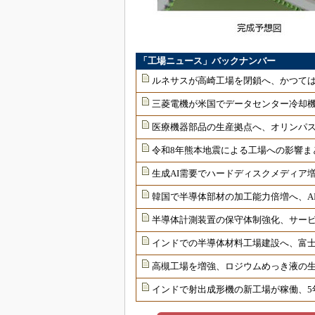
「工場ニュース」バックナンバー
ルネサスが高崎工場を閉鎖へ、かつては
三菱電機が米国でデータセンター冷却
医療機器部品の生産拠点へ、オリンパ
令和8年熊本地震による工場への影響ま
生成AI需要でハードディスクメディア増
韓国で半導体部材の加工能力倍増へ、AI
半導体計測装置の保守体制強化、サー
インドでの半導体材料工場建設へ、富士
高槻工場を増強、ロジウムめっき液の生
インドで射出成形機の新工場が稼働、5年