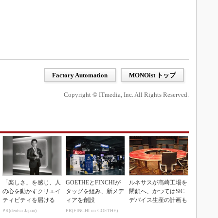
Factory Automation
MONOist トップ
Copyright © ITmedia, Inc. All Rights Reserved.
「楽しさ」を感じ、人
GOETHEとFINCHIが
ルネサスが高崎工場を
の心を動かすクリエイ
タッグを組み、新メデ
閉鎖へ、かつてはSiC
ティビティを届ける
ィアを創設
デバイス生産の計画も
PR(dentsu Japan)
PR(FINCHI on GOETHE)