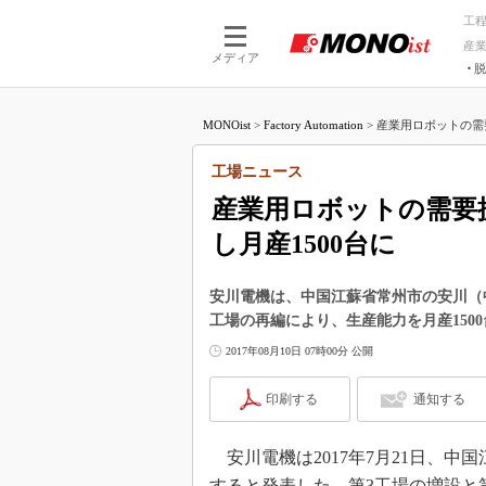
工
産
メディア
脱
つながる技術
AI×技術
MONOist
>
Factory Automation
>
産業用ロボットの需要
つながる工場
AI×設備
つながるサービ
Physical
工場ニュース
産業用ロボットの需要
し月産1500台に
安川電機は、中国江蘇省常州市の安川（中
工場の再編により、生産能力を月産150
2017年08月10日 07時00分 公開
印刷する
通知する
安川電機は2017年7月21日、中
すると発表した。第3工場の増設と第