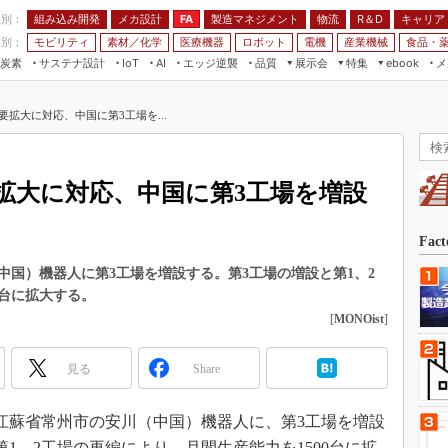
程別：
組み込み開発
メカ設計
製造マネジメント
物流
R＆D
キャリア
FA
業別：
モビリティ
素材／化学
医療機器
ロボット
電機
産業機械
食品・
炭素
サステナ設計
エッジ逆襲
品質
展示会
特集
メ
IoT
AI
ebook
伝承
組み込み開発
CEATEC
読者調査まとめ
編集後記
拡大に対応、中国に第3工場を...
JIMTOF
保全
メカ設計
つながるクルマ
組込み/エッジ コンピューティング
ス
 AI
製造マネジメント
5G
展＆IoT/5Gソリューション展
VR／AR
FA
拡大に対応、中国に第3工場を増設
IIFES
モビリティ
フィールドサービス
国際ロボット展
素材／化学
FPGA
Fac
ジャパンモビリティショー
組み込み画像技術
国）機器人に第3工場を増設する。第3工場の増設と第1、2
TECHNO-FRONTIER
0台に拡大する。
組み込みモデリング
人テク展
[
MONOist
]
Windows Embedded
スマート工場EXPO
車載ソフト開発
見る
Share
EdgeTech+
ISO26262
日本ものづくりワールド
国江蘇省常州市の安川（中国）機器人に、第3工場を増設
無償設計ツール
AUTOMOTIVE WORLD
1、2工場の再編により、月間生産能力を1500台に拡