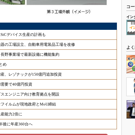
コー
イン
SiCデバイス生産の計画も
機器の工場設立、自動車用電装品工場を改修
よく
ス長野事業場で最新設備に機能集約
とめ
産、レゾナックが150億円追加投資
需要で40億円投資
ビスエンジニア向け教育拠点を開設
フイルムが現地政府とMoU締結
産能力2倍に
後に年産360台へ