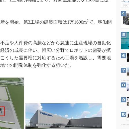
3Dプリンタ
産業オープンネット展
デジタルツインとCAE
S＆OP
2
産を開始。第3工場の建築面積は1万1600m
で、稼働開
インダストリー4.0
イノベーション
不足や人件費の高騰などから急速に生産現場の自動化
製造業ビッグデータ
国経済の成長に伴い、幅広い分野でロボットの需要が拡
メイドインジャパン
はこうした需要増に対応するため工場を増設し、需要地
植物工場
現地での開発体制を強化する狙いだ。
知財マネジメント
海外生産
グローバル設計・開発
制御セキュリティ
新型コロナへの対応