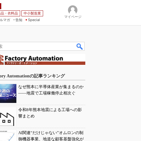
薬品・衣料品
中小製造業
マイページ
ルマガ
告知
Special
tory Automationの記事ランキング
なぜ熊本に半導体産業が集まるのか
――地震で工場稼働停止相次ぐ
令和8年熊本地震による工場への影
響まとめ
AI関連“だけじゃない”オムロンの制
御機器事業、地道な顧客基盤強化が