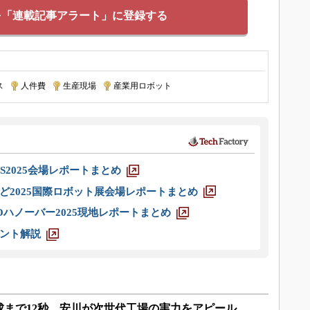
を「連載記事アラート」に登録する
ス
|
人件費
|
生産現場
|
産業用ロボット
S2025会場レポートまとめ
ど2025国際ロボット展会場レポートまとめ
ハノーバー2025現地レポートまとめ
ント解説
成まで12秒、安川が次世代工場の実力をアピール