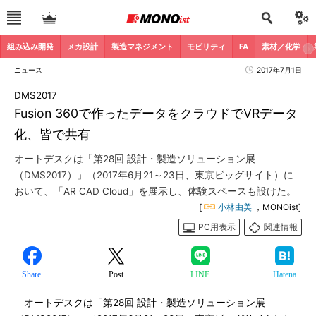
組み込み開発
メカ設計
製造マネジメント
モビリティ
FA
素材／化学
ニュース
2017年7月1日
DMS2017
Fusion 360で作ったデータをクラウドでVRデータ
化、皆で共有
オートデスクは「第28回 設計・製造ソリューション展
（DMS2017）」（2017年6月21～23日、東京ビッグサイト）に
おいて、「AR CAD Cloud」を展示し、体験スペースも設けた。
[
小林由美
，MONOist]
PC用表示
関連情報
Share
Post
LINE
Hatena
オートデスクは「第28回 設計・製造ソリューション展