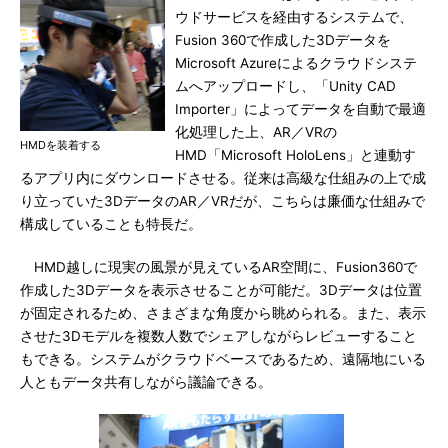
ウドサービスを経由するシステムで、
Fusion 360で作成した3Dデータを
Microsoft Azureによるクラウドシステ
ムへアップロードし、「Unity CAD
Importer」によってデータを自動で最適
化処理した上、AR／VRの
HMDを装着する
HMD「Microsoft HoloLens」と連動す
るアプリ内にダウンロードさせる。従来は高級な仕組みの上で成
り立っていた3DデータのAR／VRだが、こちらは廉価な仕組みで
構成していることも特長だ。
HMD越しに現実の風景が見えているAR空間に、Fusion360で
作成した3Dデータを表示させることが可能だ。3Dデータは位置
が固定されるため、さまざまな角度から眺められる。また、表示
させた3Dモデルを複数人数でシェアしながらレビューすること
もできる。システムがクラウドベースであるため、遠隔地にいる
人ともデータ共有しながら議論できる。