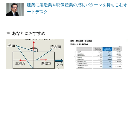
建築に製造業や映像産業の成功パターンを持ちこむオ
ートデスク
あなたにおすすめ
「取りあえずボルトで固定」
AI関連“だけじゃない”オムロン
は禁物 締結部設計で押さえ
の制御機器事業、地道な顧客
るべき基本
基盤強化が結実
全員がリーダーシップを発揮し、自分より優れ
た人財を育成する
PR(dentsu Japan)