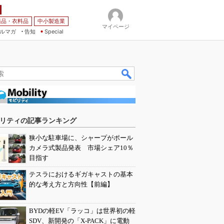
薬品・衣料品
中小製造業
マイページ
ルマガ
告知
Special
リティの記事ランキング
狭小な駐車場に、シャープがポール
カメラ式製品発表 市場シェア10％
目指す
テスラにおけるギガキャストの基本
的な考え方と方向性【前編】
BYDの軽EV「ラッコ」は世界初の軽
SDV、新開発の「X-PACK」に電動