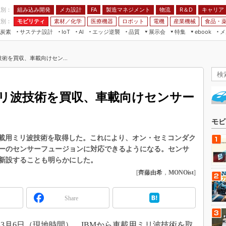
程別：
組み込み開発
メカ設計
製造マネジメント
物流
R＆D
キャリア
FA
業別：
モビリティ
素材／化学
医療機器
ロボット
電機
産業機械
食品・
炭素
サステナ設計
エッジ逆襲
品質
展示会
特集
メ
IoT
AI
ebook
伝承
組み込み開発
CEATEC
読者調査まとめ
編集後記
術を買収、車載向けセン...
JIMTOF
保全
メカ設計
つながるクルマ
組込み/エッジ コンピューティング
ス
 AI
製造マネジメント
5G
展＆IoT/5Gソリューション展
VR／AR
FA
ミリ波技術を買収、車載向けセンサー
IIFES
モビリティ
フィールドサービス
国際ロボット展
素材／化学
FPGA
モビ
ジャパンモビリティショー
組み込み画像技術
車載用ミリ波技術を取得した。これにより、オン・セミコンダク
TECHNO-FRONTIER
ーのセンサーフュージョンに対応できるようになる。センサ
組み込みモデリング
人テク展
新設することも明らかにした。
Windows Embedded
[
齊藤由希
，
MONOist
]
スマート工場EXPO
車載ソフト開発
EdgeTech+
Share
ISO26262
日本ものづくりワールド
無償設計ツール
AUTOMOTIVE WORLD
3月6日（現地時間）、IBMから車載用ミリ波技術を取