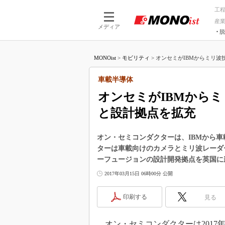
工
産
メディア
脱
つながる技術
AI×技術
MONOist
>
モビリティ
>
オンセミがIBMからミリ波技
つながる工場
AI×設備
つながるサービ
Physical
車載半導体
オンセミがIBMから
と設計拠点を拡充
オン・セミコンダクターは、IBMから
ターは車載向けのカメラとミリ波レーダ
ーフュージョンの設計開発拠点を英国に
2017年03月15日 06時00分 公開
印刷する
見る
オン・セミコンダクターは2017年