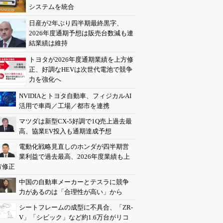
システムを統合
日産が2年ぶり四半期最終黒字、
2026年度通期予想は販売台数減も連
結業績は維持
トヨタが2026年度通期業績を上方修
正、好調なHEVは次世代電池で競争
力を強化へ
NVIDIAとトヨタ自動車、フィジカルAI
活用で車両／工場／都市を連携
マツダは新型CX-5好調で1Q売上過去最
高、協業EV投入も通期達成予想
電動化戦略見直しのホンダが四半期営
業利益で過去最高、2026年度業績も上
方修正
中国の自動車メーカーとテスラに競争
力があるのは「合理性が高い」から
シートフレームの成型に不具合、「ZR-
V」「シビック」など約1.6万台がリコ