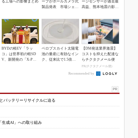
る工場への影響まとめ
ープがポールカメラ式
ージセンサーが過去最
製品発表 市場シェア
高益、熊本地震の影響
10％目指す
も限定的
BYDの軽EV「ラッ
ペロブスカイト太陽電
【DM発送業界激震】
コ」は世界初の軽SD
池の量産に有効なイン
コストを抑えた配達な
V、新開発の「X-PAC
ク、従来比で1.5倍の
らチクタクメール便
K」に電動システ...
性能向上
PR(チクタクメール便)
Recommended by
PR
造とバッテリーリサイクルに迫る
「生成AI」への取り組み