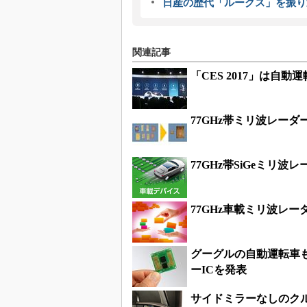
日産の歴代「ルークス」を振り
関連記事
「CES 2017」は自
77GHz帯ミリ波レー
77GHz帯SiGeミリ
77GHz車載ミリ波レー
グーグルの自動運転車も
ーICを発表
サイドミラーなしのク