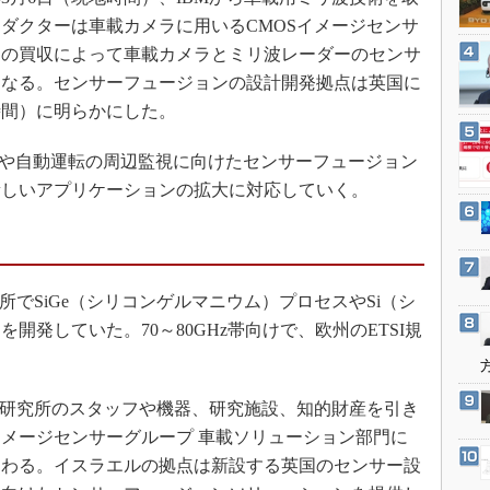
3Dプリンタ
産業オープンネット展
ダクターは車載カメラに用いるCMOSイメージセンサ
デジタルツインとCAE
回の買収によって車載カメラとミリ波レーダーのセンサ
S＆OP
になる。センサーフュージョンの設計開発拠点は英国に
インダストリー4.0
時間）に明らかにした。
イノベーション
や自動運転の周辺監視に向けたセンサーフュージョン
製造業ビッグデータ
新しいアプリケーションの拡大に対応していく。
メイドインジャパン
植物工場
知財マネジメント
でSiGe（シリコンゲルマニウム）プロセスやSi（シ
海外生産
開発していた。70～80GHz帯向けで、欧州のETSI規
グローバル設計・開発
制御セキュリティ
ァ研究所のスタッフや機器、研究施設、知的財産を引き
新型コロナへの対応
メージセンサーグループ 車載ソリューション部門に
加わる。イスラエルの拠点は新設する英国のセンサー設