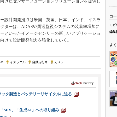
に向けたセンサーフュージョンソリューションを提供し
コー
ー設計開発拠点は米国、英国、日本、インド、イスラ
モビ
クターは、ADASや周辺監視システムの装着率増加に
編集
ラーといったイメージセンサーの新しいアプリケーショ
に向けて設計開発能力を強化していく。
よく
BM
|
イスラエル
|
自動走行車
|
カメラ
ラック製造とバッテリーリサイクルに迫る
「SDV」「生成AI」への取り組み