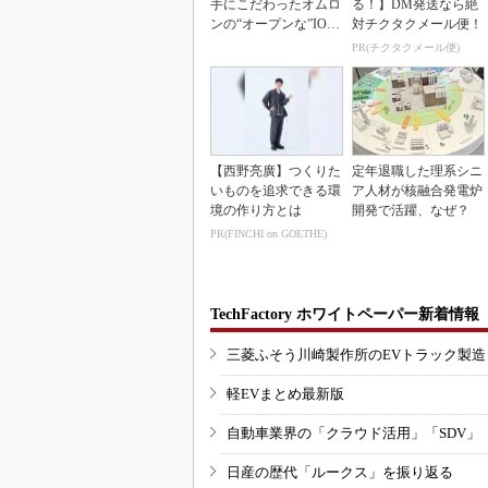
手にこだわったオムロ
る！】DM発送なら絶
ンの“オープンな”IO-L
対チクタクメール便！
inkマスター
PR(チクタクメール便)
【西野亮廣】つくりた
定年退職した理系シニ
いものを追求できる環
ア人材が核融合発電炉
境の作り方とは
開発で活躍、なぜ？
PR(FINCHI on GOETHE)
TechFactory ホワイトペーパー新着情報
三菱ふそう川崎製作所のEVトラック製
軽EVまとめ最新版
自動車業界の「クラウド活用」「SDV」
日産の歴代「ルークス」を振り返る