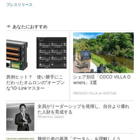
プレスリリース
あなたにおすすめ
異例ヒット？ 使い勝手にこ
シェア別荘「COCO VILLA O
だわったオムロンの“オープン
wners」3選
な”IO-Linkマスター
PR(COCO VILLA on GOETHE)
全員がリーダーシップを発揮し、自分より優れ
た人財を育成する
PR(dentsu Japan)
幾何公差の基準「データム」を理解しよう