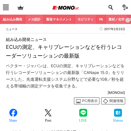
組み込み開発
メカ設計
製造マネジメント
モビリティ
FA
素材／化学
ニュース
2017年2月23日
組み込み開発ニュース
ECUの測定、キャリブレーションなどを行うレコ
ーダーソリューションの最新版
ベクター・ジャパンは、ECUの測定、キャリブレーションなどを
行うレコーダーソリューションの最新版「CANape 15.0」をリリ
ースした。先進運転支援システム分野などで必要な1GB／秒を超
える帯域幅の測定データを収集できる。
[MONOist]
PC用表示
関連情報
Share
Post
LINE
Hatena