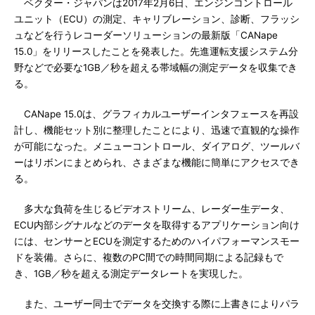
ベクター・ジャパンは2017年2月6日、エンジンコントロール
ユニット（ECU）の測定、キャリブレーション、診断、フラッシ
ュなどを行うレコーダーソリューションの最新版「CANape
15.0」をリリースしたことを発表した。先進運転支援システム分
野などで必要な1GB／秒を超える帯域幅の測定データを収集でき
る。
CANape 15.0は、グラフィカルユーザーインタフェースを再設
計し、機能セット別に整理したことにより、迅速で直観的な操作
が可能になった。メニューコントロール、ダイアログ、ツールバ
ーはリボンにまとめられ、さまざまな機能に簡単にアクセスでき
る。
多大な負荷を生じるビデオストリーム、レーダー生データ、
ECU内部シグナルなどのデータを取得するアプリケーション向け
には、センサーとECUを測定するためのハイパフォーマンスモー
ドを装備。さらに、複数のPC間での時間同期による記録もで
き、1GB／秒を超える測定データレートを実現した。
また、ユーザー同士でデータを交換する際に上書きによりパラ