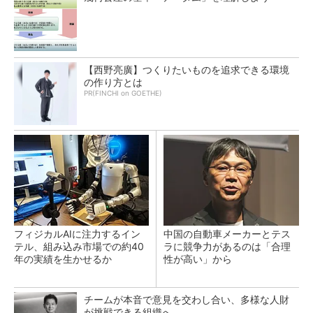
【西野亮廣】つくりたいものを追求できる環境
の作り方とは
PR(FINCHI on GOETHE)
フィジカルAIに注力するイン
中国の自動車メーカーとテス
テル、組み込み市場での約40
ラに競争力があるのは「合理
年の実績を生かせるか
性が高い」から
チームが本音で意見を交わし合い、多様な人財
が挑戦できる組織へ