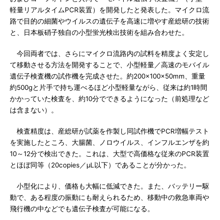
軽量リアルタイムPCR装置）を開発したと発表した。マイクロ流
路で目的の細菌やウイルスの遺伝子を高速に増やす産総研の技術
と、日本板硝子独自の小型蛍光検出技術を組み合わせた。
今回両者では、さらにマイクロ流路内の試料を精度よく安定し
て移動させる方法を開発することで、小型軽量／高速のモバイル
遺伝子検査機の試作機を完成させた。約200×100×50mm、重量
約500gと片手で持ち運べるほど小型軽量ながら、従来は約1時間
かかっていた検査を、約10分でできるようになった（前処理など
は含まない）。
検査精度は、産総研が試薬を作製し同試作機でPCR増幅テスト
を実施したところ、大腸菌、ノロウイルス、インフルエンザを約
10～12分で検出できた。これは、大型で高価格な従来のPCR装置
とほぼ同等（20copies／μL以下）であることが分かった。
小型化により、価格も大幅に低減できた。また、バッテリー駆
動で、ある程度の振動にも耐えられるため、移動中の救急車両や
飛行機の中などでも遺伝子検査が可能になる。