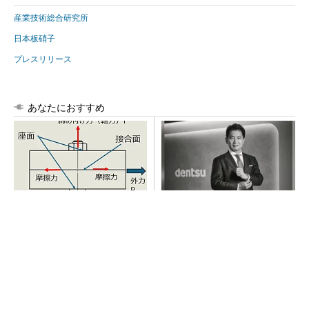
産業技術総合研究所
日本板硝子
プレスリリース
あなたにおすすめ
「取りあえずボルトで固定」
全員がリーダーシップを発揮
は禁物 締結部設計で押さえ
し、自分より優れた人財を育
るべき基本
成する
PR(dentsu Japan)
AI関連“だけじゃない”オムロンの制御機器事
業、地道な顧客基盤強化が結実