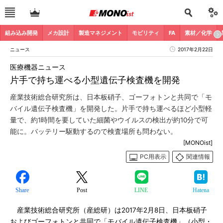
組み込み開発
メカ設計
製造マネジメント
モビリティ
FA
素材／化学
ニュース
2017年2月22日
医療機器ニュース
片手で持ち運べる小型遺伝子検査機を開発
産業技術総合研究所は、日本板硝子、ゴーフォトンと共同で「モ
バイル遺伝子検査機」を開発した。片手で持ち運べるほど小型軽
量で、約1時間を要していた細菌やウイルスの検出が約10分で可
能に。バッテリー駆動するので検査場所も問わない。
[MONOist]
PC用表示
関連情報
Share
Post
LINE
Hatena
産業技術総合研究所（産総研）は2017年2月8日、日本板硝子
およびゴーフォトンと共同で「モバイル遺伝子検査機」（小型・