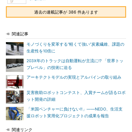
過去の連載記事が 386 件あります
関連記事
モノづくりを変革する“軽くて強い”炭素繊維、課題の
生産性を10倍に
203X年のトラックは自動運転が主流に!? 「世界トッ
プレベル」の技術に迫る
アーキテクトモデルの実現とアルパインの取り組み
災害救助ロボットコンテスト、入賞チームが語るロボ
ット開発の詳細
「米国ベンチャーに負けない!!」――NEDO、生活支
援ロボット実用化プロジェクトの成果を報告
関連リンク