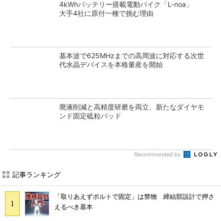
4kWhバッテリー搭載電動バイク「L-noa」
大手4社に原付一種で挑む理由
基本波で625MHzまでの高周波に対応する次世
代水晶デバイスを本格量産を開始
廃液削減と高精度研磨を両立、新たなダイヤモ
ンド固定砥粒パッド
Recommended by
記事ランキング
「取りあえずボルトで固定」は禁物 締結部設計で押さ
えるべき基本