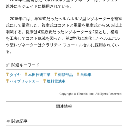
以外にもジェイドに採用されている。
2015年には、単室式だったヘルムホルツ型レゾネーターを複室
式にして量産した。複室式はコストと重量を単室式から50％以上
削減する。従来は4室必要だったレゾネーターを2室とし、構造
を工夫してコスト低減を図った。第2世代に進化したヘルムホル
ツ型レゾネーターはクラリティ フューエルセルに採用されてい
る。
関連キーワード
タイヤ
|
本田技研工業
|
樹脂部品
|
自動車
|
ハイブリッドカー
|
燃料電池車
Copyright © ITmedia, Inc. All Rights Reserved.
関連情報
関連記事