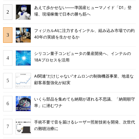
あえて歩かせない――準国産ヒューマノイド「D1」登
場、現場稼働で日本の勝ち筋へ
フィジカルAIに注力するインテル、組み込み市場での約
40年の実績を生かせるか
シリコン量子コンピュータの量産開発へ、インテルの
18Aプロセスを活用
AI関連“だけじゃない”オムロンの制御機器事業、地道な
顧客基盤強化が結実
いくら部品を集めても納期が遅れる不思議、「納期順守
率」に潜むワナ
手術不要で音を届けるレーザー照射技術を開発、次世代
の難聴治療に