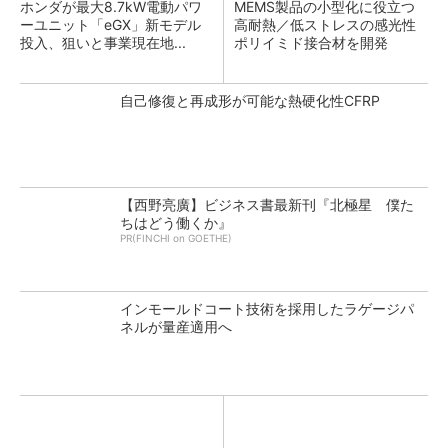
ホンダが最大8.7kW電動パワ
MEMS製品の小型化に役立つ
ーユニット「eGX」新モデル
高耐熱／低ストレスの感光性
投入、狙いと事業現在地...
ポリイミド接合材を開発
自己修復と再成形が可能な熱硬化性CFRP
【西野亮廣】ビジネス書最新刊『北極星 僕た
ちはどう働くか』
PR(FINCHI on GOETHE)
インモールドコート技術を採用したラゲージパ
ネルが量産適用へ