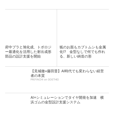
府中プラと旭化成、トポロジ
狐のお面もカブトムシも金属
ー最適化を活用した射出成形
化!? 金型なしで何でも作れ
部品の設計支援を開始
る、新しい鋳造の形
【見城徹×藤田晋】AI時代でも変わらない経営
者の本質
PR(FINCHI on GOETHE)
AI×シミュレーションでタイヤ開発を加速 横
浜ゴムの金型設計支援システム