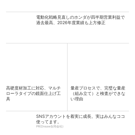
電動化戦略見直しのホンダが四半期営業利益で
過去最高、2026年度業績も上方修正
高硬度材加工に対応、マルチ
量産プロセスで、完璧な量産
ローラタイプの鏡面仕上げ工
（組み立て）と検査ができな
具
い理由
SNSアカウントを着実に成長。実はみんなココ
使ってます。
PR(Dreaw合同会社)