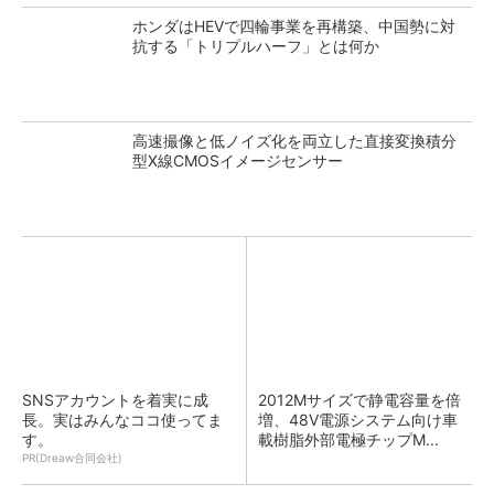
ホンダはHEVで四輪事業を再構築、中国勢に対
抗する「トリプルハーフ」とは何か
高速撮像と低ノイズ化を両立した直接変換積分
型X線CMOSイメージセンサー
SNSアカウントを着実に成
2012Mサイズで静電容量を倍
長。実はみんなココ使ってま
増、48V電源システム向け車
す。
載樹脂外部電極チップM...
PR(Dreaw合同会社)