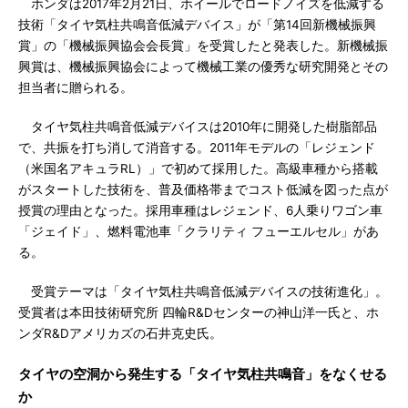
ホンダは2017年2月21日、ホイールでロードノイズを低減する
技術「タイヤ気柱共鳴音低減デバイス」が「第14回新機械振興
賞」の「機械振興協会会長賞」を受賞したと発表した。新機械振
興賞は、機械振興協会によって機械工業の優秀な研究開発とその
担当者に贈られる。
タイヤ気柱共鳴音低減デバイスは2010年に開発した樹脂部品
で、共振を打ち消して消音する。2011年モデルの「レジェンド
（米国名アキュラRL）」で初めて採用した。高級車種から搭載
がスタートした技術を、普及価格帯までコスト低減を図った点が
授賞の理由となった。採用車種はレジェンド、6人乗りワゴン車
「ジェイド」、燃料電池車「クラリティ フューエルセル」があ
る。
受賞テーマは「タイヤ気柱共鳴音低減デバイスの技術進化」。
受賞者は本田技術研究所 四輪R&Dセンターの神山洋一氏と、ホ
ンダR&Dアメリカズの石井克史氏。
タイヤの空洞から発生する「タイヤ気柱共鳴音」をなくせる
か