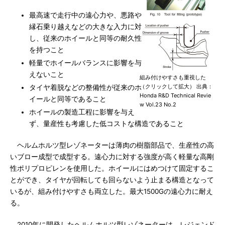
最高速で走行中の遠心力や、悪路や
縁石乗り越えなどの大きな入力に対
し、従来のホイールと同等の耐久性
を持つこと
軽量でホイールバランスに影響を与
えないこと
組み付けやすさも重視した
（クリックして拡大） 出典：
タイヤ着脱などの整備性が従来のホ
Honda R&D Technical Revie
イールと同等であること
w Vol.23 No.2
ホイールの製造工程に影響を与え
ず、量産性も考慮した低コストな構造であること
ヘルムホルツ型レゾネーターは薄肉の樹脂部品で、生産性の高
いブロー成型で成型する。遠心力に対する強度が高く軽量な高剛
性ポリプロピレンを使用した。ホイールにはめつけて固定するこ
とができ、タイヤが回転しても回らないよう止まる構造となって
いるが、組み付けやすさも両立した。最大1500Gの遠心力に耐え
る。
2010年に開発したヘルムホルツ型レゾネーターは、レジェンド