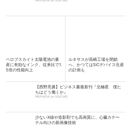
PR(FINCHI on GOETHE)
ペロブスカイト太陽電池の量
ルネサスが高崎工場を閉鎖
産に有効なインク、従来比で1.
へ、かつてはSiCデバイス生産
5倍の性能向上
の計画も
【西野亮廣】ビジネス書最新刊『北極星 僕た
ちはどう働くか』
PR(FINCHI on GOETHE)
少ないX線や造影剤でも高画質に、心臓カテー
テル向けの新画像技術