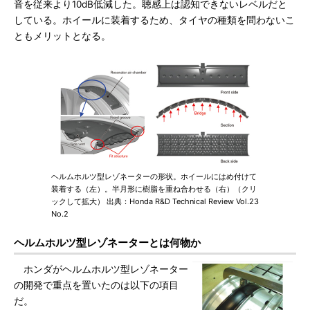
音を従来より10dB低減した。聴感上は認知できないレベルだと
している。ホイールに装着するため、タイヤの種類を問わないこ
ともメリットとなる。
ヘルムホルツ型レゾネーターの形状。ホイールにはめ付けて
装着する（左）。半月形に樹脂を重ね合わせる（右）（クリ
ックして拡大） 出典：Honda R&D Technical Review Vol.23
No.2
ヘルムホルツ型レゾネーターとは何物か
ホンダがヘルムホルツ型レゾネーター
の開発で重点を置いたのは以下の項目
だ。