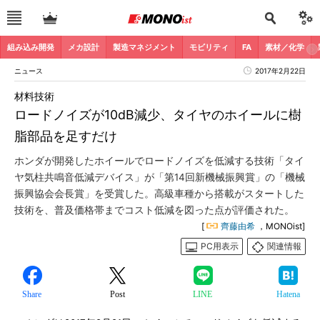
組み込み開発
メカ設計
製造マネジメント
モビリティ
FA
素材／化学
ニュース
2017年2月22日
材料技術
ロードノイズが10dB減少、タイヤのホイールに樹
脂部品を足すだけ
ホンダが開発したホイールでロードノイズを低減する技術「タイ
ヤ気柱共鳴音低減デバイス」が「第14回新機械振興賞」の「機械
振興協会会長賞」を受賞した。高級車種から搭載がスタートした
技術を、普及価格帯までコスト低減を図った点が評価された。
[
齊藤由希
，MONOist]
PC用表示
関連情報
Share
Post
LINE
Hatena