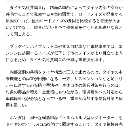
タイヤ気柱共鳴音は、路面の凹凸によってタイヤ内部の空洞が
共鳴することで発生する車室内騒音で、ロードノイズが発生する
原因の1つだ。他のロードノイズの要因と比較すると音圧が大き
いだけでなく、純音に近い音色で残響感を伴うため耳障りな音と
して聞こえる。
プラグインハイブリッド車や電気自動車など電動車両では、エ
ンジンに起因するノイズが低下して他のノイズがより目立つよう
になるため、タイヤ気柱共鳴音の低減は重要度が増す。
内部空洞の共鳴をタイヤ構造の工夫で止めるのは、タイヤの本
来機能との両立が困難になる。一方、サスペンションなど足回り
から伝達するのを防ぐ手法や、車体自体の防音対策を行うのは、
対象の部品が増え、重量増にもつながる。環境規制への対応から
車体軽量化が必須となっている中、重量が増加する防音対策の採
用も難しい。
ホンダは、扁平な樹脂部品「ヘルムホルツ型レゾネーター」を
タイヤのホイールにはめ付けて固定することで、タイヤ気柱共鳴