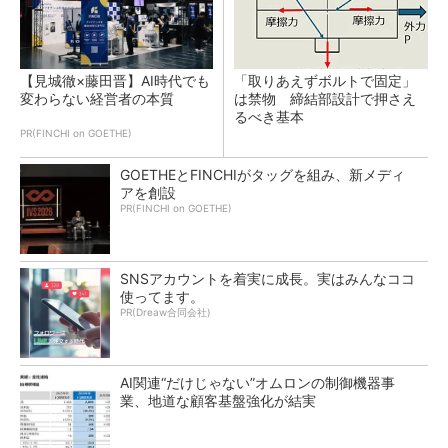
【見城徹×藤田晋】AI時代でも
「取りあえずボルトで固定」
変わらない経営者の本質
は禁物 締結部設計で押さえ
るべき基本
PR(FINCHI on GOETHE)
GOETHEとFINCHIがタッグを組み、新メディ
アを創設
PR(FINCHI on GOETHE)
SNSアカウントを着実に成長。実はみんなココ
使ってます。
PR(Dreaw合同会社)
AI関連“だけじゃない”オムロンの制御機器事
業、地道な顧客基盤強化が結実