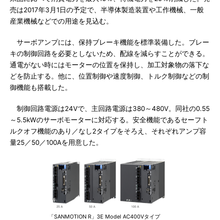
売は2017年3月1日の予定で、半導体製造装置や工作機械、一般
産業機械などでの用途を見込む。
サーボアンプには、保持ブレーキ機能を標準装備した。ブレー
キの制御回路を必要としないため、配線を減らすことができる。
通電がない時にはモーターの位置を保持し、加工対象物の落下な
どを防止する。他に、位置制御や速度制御、トルク制御などの制
御機能も搭載した。
制御回路電源は24Vで、主回路電源は380～480V。同社の0.55
～5.5kWのサーボモーターに対応する。安全機能であるセーフト
ルクオフ機能のあり／なし2タイプをそろえ、それぞれアンプ容
量25／50／100Aを用意した。
「SANMOTION R」3E Model AC400Vタイプ