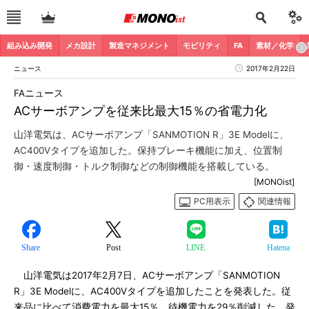
組み込み開発
メカ設計
製造マネジメント
モビリティ
FA
素材／化学
ニュース
2017年2月22日
FAニュース
ACサーボアンプを従来比最大15％の省電力化
山洋電気は、ACサーボアンプ「SANMOTION R」3E Modelに、
AC400Vタイプを追加した。保持ブレーキ機能に加え、位置制
御・速度制御・トルク制御などの制御機能を搭載している。
[MONOist]
PC用表示
関連情報
Share
Post
LINE
Hatena
山洋電気は2017年2月7日、ACサーボアンプ「SANMOTION
R」3E Modelに、AC400Vタイプを追加したことを発表した。従
来品に比べて消費電力を最大15％、待機電力を29％削減した。発