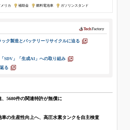
アメリカ
|
補助金
|
燃料電池車
|
ガソリンスタンド
ラック製造とバッテリーリサイクルに迫る
「SDV」「生成AI」への取り組み
返る
、5680件の関連特許が無償に
池車の生産性向上へ、高圧水素タンクを自主検査