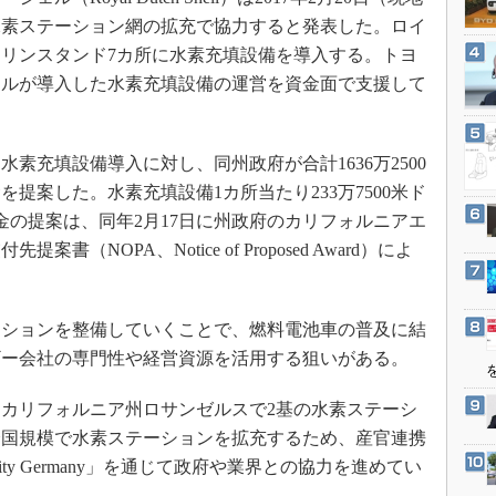
3Dプリンタ
産業オープンネット展
水素ステーション網の拡充で協力すると発表した。ロイ
デジタルツインとCAE
リンスタンド7カ所に水素充填設備を導入する。トヨ
S＆OP
ェルが導入した水素充填設備の運営を資金面で支援して
インダストリー4.0
イノベーション
充填設備導入に対し、同州政府が合計1636万2500
製造業ビッグデータ
金を提案した。水素充填設備1カ所当たり233万7500米ド
メイドインジャパン
助金の提案は、同年2月17日に州政府のカリフォルニアエ
植物工場
（NOPA、Notice of Proposed Award）によ
知財マネジメント
海外生産
ションを整備していくことで、燃料電池車の普及に結
グローバル設計・開発
ギー会社の専門性や経営資源を活用する狙いがある。
制御セキュリティ
カリフォルニア州ロサンゼルスで2基の水素ステーシ
新型コロナへの対応
全国規模で水素ステーションを拡充するため、産官連携
ility Germany」を通じて政府や業界との協力を進めてい