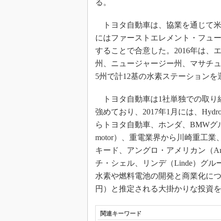
る。
トヨタ自動車は、協業を通じて米国
にはファーストエレメント・フュー
することで合意した。2016年は、エア
州、ニュージャージー州、マサチ
5州で計12基の水素ステーション
トヨタ自動車は1社単独での取り
強めており、2017年1月には、Hydr
らトヨタ自動車、ホンダ、BMWグループ
motor）、重電業界から川崎重工業
キード、アングロ・アメリカン（Angl
チ・シェル、リンデ（Linde）グル
水素や燃料電池の開発と商業化につい
円）と推定される大掛かりな投資
関連キーワード