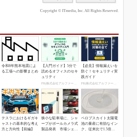
Copyright © ITmedia, Inc. All Rights Reserved.
令和8年熊本地震によ
【入門ガイド】5分で
【必見】情報漏えいを
る工場への影響まとめ
読めるオフィスのセキ
防ぐ！セキュリティ実
ュリティ
践ガイド
PR(株式会社アルファーテクノ)
PR(株式会社アルファーテクノ)
テスラにおけるギガキ
狭小な駐車場に、シャ
ペロブスカイト太陽電
ャストの基本的な考え
ープがポールカメラ式
池の量産に有効なイン
方と方向性【前編】
製品発表 市場シェア
ク、従来比で1.5倍の
10％目指す
性能向上