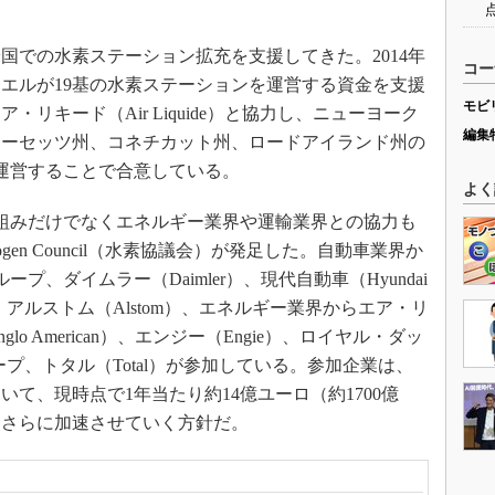
での水素ステーション拡充を支援してきた。2014年
コー
エルが19基の水素ステーションを運営する資金を支援
モビ
・リキード（Air Liquide）と協力し、ニューヨーク
編集
ューセッツ州、コネチカット州、ロードアイランド州の
を運営することで合意している。
よく
組みだけでなくエネルギー業界や運輸業界との協力も
ogen Council（水素協議会）が発足した。自動車業界か
、ダイムラー（Daimler）、現代自動車（Hyundai
、アルストム（Alstom）、エネルギー業界からエア・リ
o American）、エンジー（Engie）、ロイヤル・ダッ
ープ、トタル（Total）が参加している。参加企業は、
て、現時点で1年当たり約14億ユーロ（約1700億
をさらに加速させていく方針だ。