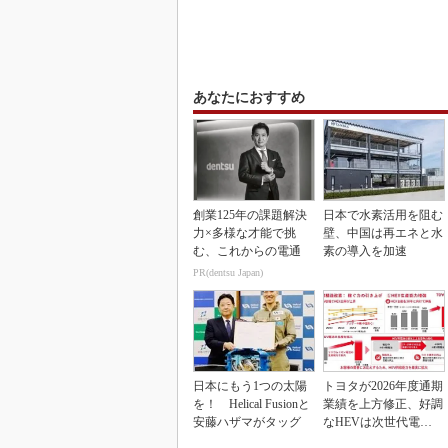
あなたにおすすめ
創業125年の課題解決
日本で水素活用を阻む
力×多様な才能で挑
壁、中国は再エネと水
む、これからの電通
素の導入を加速
PR(dentsu Japan)
日本にもう1つの太陽
トヨタが2026年度通期
を！ Helical Fusionと
業績を上方修正、好調
安藤ハザマがタッグ
なHEVは次世代電池
で競争力を強化へ