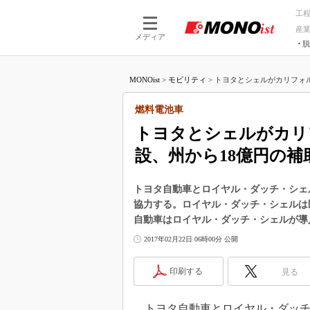
工
産
メディア
脱
つながる技術
AI×技術
MONOist
>
モビリティ
>
トヨタとシェルがカリフォル
つながる工場
AI×設備
つながるサービ
Physical
燃料電池車
トヨタとシェルがカリ
設、州から18億円の補
トヨタ自動車とロイヤル・ダッチ・シェ
協力する。ロイヤル・ダッチ・シェルは
自動車はロイヤル・ダッチ・シェルが導
2017年02月22日 06時00分 公開
印刷する
見る
トヨタ自動車とロイヤル・ダッチ・シェル（