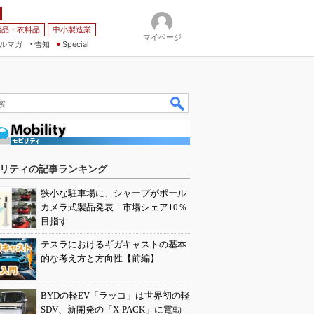
薬品・衣料品
中小製造業
マイページ
ルマガ
告知
Special
リティの記事ランキング
狭小な駐車場に、シャープがポール
カメラ式製品発表 市場シェア10％
目指す
テスラにおけるギガキャストの基本
的な考え方と方向性【前編】
BYDの軽EV「ラッコ」は世界初の軽
SDV、新開発の「X-PACK」に電動