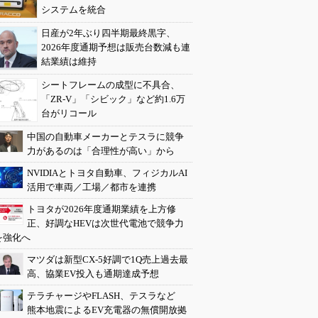
システムを統合
日産が2年ぶり四半期最終黒字、
2026年度通期予想は販売台数減も連
結業績は維持
シートフレームの成型に不具合、
「ZR-V」「シビック」など約1.6万
台がリコール
中国の自動車メーカーとテスラに競争
力があるのは「合理性が高い」から
NVIDIAとトヨタ自動車、フィジカルAI
活用で車両／工場／都市を連携
トヨタが2026年度通期業績を上方修
正、好調なHEVは次世代電池で競争力
を強化へ
マツダは新型CX-5好調で1Q売上過去最
高、協業EV投入も通期達成予想
テラチャージやFLASH、テスラなど
熊本地震によるEV充電器の無償開放拠