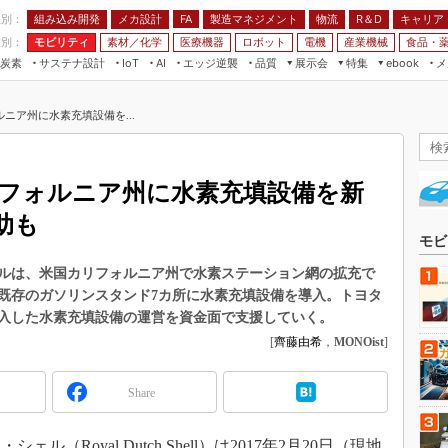
程別：
組み込み開発
メカ設計
製造マネジメント
物流
R＆D
キャリア
FA
業別：
モビリティ
素材／化学
医療機器
ロボット
電機
産業機械
食品・
炭素
サステナ設計
エッジ逆襲
品質
展示会
特集
メ
IoT
AI
ebook
伝承
組み込み開発
CEATEC
読者調査まとめ
編集後記
ニア州に水素充填設備を...
JIMTOF
保全
メカ設計
つながるクルマ
組込み/エッジ コンピューティング
ス
 AI
製造マネジメント
5G
展＆IoT/5Gソリューション展
VR／AR
FA
フォルニア州に水素充填設備を新
IIFES
モビリティ
フィールドサービス
助も
国際ロボット展
素材／化学
FPGA
モビ
ジャパンモビリティショー
組み込み画像技術
ルは、米国カリフォルニア州で水素ステーション網の拡充で
TECHNO-FRONTIER
既存のガソリンスタンド7カ所に水素充填設備を導入。トヨタ
組み込みモデリング
人テク展
入した水素充填設備の運営を資金面で支援していく。
Windows Embedded
[
齊藤由希
，
MONOist
]
スマート工場EXPO
車載ソフト開発
EdgeTech+
Share
ISO26262
日本ものづくりワールド
無償設計ツール
AUTOMOTIVE WORLD
Royal Dutch Shell）は2017年2月20日（現地