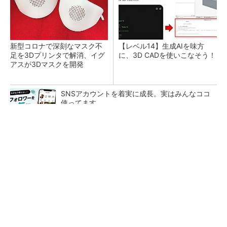
新型コロナで深刻なマスク不
【レベル14】生成AIを味方
足を3Dプリンタで解消、イグ
に、3D CADを使いこなそう！
アスが3Dマスクを開発
SNSアカウントを着実に成長。実はみんなココ
使ってます。
PR(Dreaw合同会社)
令和8年熊本地震による工場への影響まとめ
狭小な駐車場に、シャープがポールカメラ式製
品発表 市場シェア10％目指す