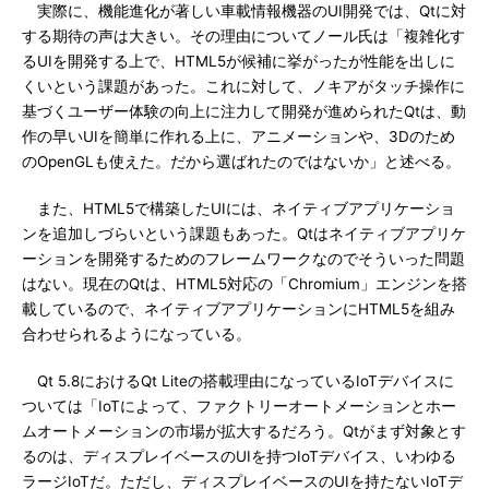
実際に、機能進化が著しい車載情報機器のUI開発では、Qtに対
する期待の声は大きい。その理由についてノール氏は「複雑化す
るUIを開発する上で、HTML5が候補に挙がったが性能を出しに
くいという課題があった。これに対して、ノキアがタッチ操作に
基づくユーザー体験の向上に注力して開発が進められたQtは、動
作の早いUIを簡単に作れる上に、アニメーションや、3Dのため
のOpenGLも使えた。だから選ばれたのではないか」と述べる。
また、HTML5で構築したUIには、ネイティブアプリケーショ
ンを追加しづらいという課題もあった。Qtはネイティブアプリケ
ーションを開発するためのフレームワークなのでそういった問題
はない。現在のQtは、HTML5対応の「Chromium」エンジンを搭
載しているので、ネイティブアプリケーションにHTML5を組み
合わせられるようになっている。
Qt 5.8におけるQt Liteの搭載理由になっているIoTデバイスに
ついては「IoTによって、ファクトリーオートメーションとホー
ムオートメーションの市場が拡大するだろう。Qtがまず対象とす
るのは、ディスプレイベースのUIを持つIoTデバイス、いわゆる
ラージIoTだ。ただし、ディスプレイベースのUIを持たないIoTデ