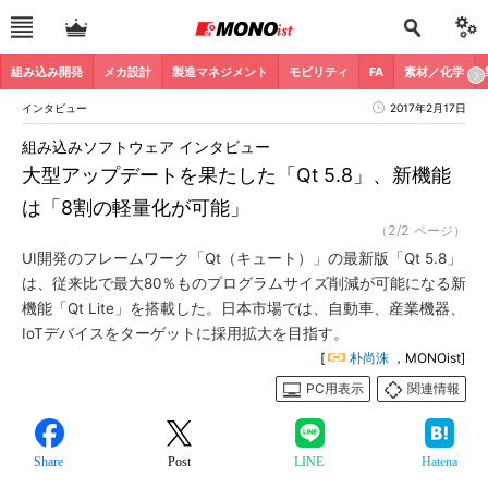
組み込み開発
メカ設計
製造マネジメント
モビリティ
FA
素材／化学
インタビュー
2017年2月17日
組み込みソフトウェア インタビュー
大型アップデートを果たした「Qt 5.8」、新機能
は「8割の軽量化が可能」
（2/2 ページ）
UI開発のフレームワーク「Qt（キュート）」の最新版「Qt 5.8」
は、従来比で最大80％ものプログラムサイズ削減が可能になる新
機能「Qt Lite」を搭載した。日本市場では、自動車、産業機器、
IoTデバイスをターゲットに採用拡大を目指す。
[
朴尚洙
，MONOist]
PC用表示
関連情報
Share
Post
LINE
Hatena