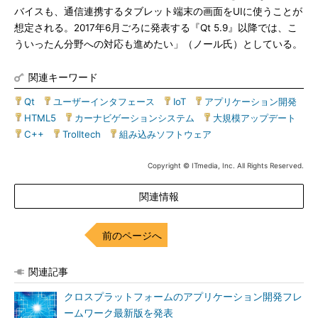
バイスも、通信連携するタブレット端末の画面をUIに使うことが
想定される。2017年6月ごろに発表する『Qt 5.9』以降では、こ
ういったん分野への対応も進めたい」（ノール氏）としている。
関連キーワード
Qt
|
ユーザーインタフェース
|
IoT
|
アプリケーション開発
|
HTML5
|
カーナビゲーションシステム
|
大規模アップデート
|
C++
|
Trolltech
|
組み込みソフトウェア
Copyright © ITmedia, Inc. All Rights Reserved.
関連情報
前のページへ
関連記事
クロスプラットフォームのアプリケーション開発フレ
ームワーク最新版を発表