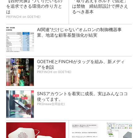
【西野亮廣】つくりたいもの
「取りあえずボルトで固定」
を追求できる環境の作り方と
は禁物 締結部設計で押さえ
は
るべき基本
PR(FINCHI on GOETHE)
AI関連“だけじゃない”オムロンの制御機器事
業、地道な顧客基盤強化が結実
GOETHEとFINCHIがタッグを組み、新メディ
アを創設
PR(FINCHI on GOETHE)
SNSアカウントを着実に成長。実はみんなココ
使ってます。
PR(Dreaw合同会社)