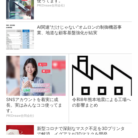
使ってます。
PR(Dreaw合同会社)
AI関連“だけじゃない”オムロンの制御機器事
業、地道な顧客基盤強化が結実
SNSアカウントを着実に成
令和8年熊本地震による工場へ
長。実はみんなココ使ってま
の影響まとめ
す。
PR(Dreaw合同会社)
新型コロナで深刻なマスク不足を3Dプリンタ
で解消、イグアスが3Dマスクを開発