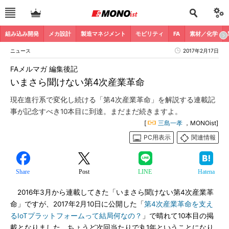
組み込み開発
メカ設計
製造マネジメント
モビリティ
FA
素材／化学
ニュース
2017年2月17日
FAメルマガ 編集後記
いまさら聞けない第4次産業革命
現在進行系で変化し続ける「第4次産業革命」を解説する連載記
事が記念すべき10本目に到達。まだまだ続きますよ。
[
三島一孝
，MONOist]
PC用表示
関連情報
Share
Post
LINE
Hatena
2016年3月から連載してきた「いまさら聞けない第4次産業革
命」ですが、2017年2月10日に公開した「
第4次産業革命を支え
るIoTプラットフォームって結局何なの？
」で晴れて10本目の掲
載となりました。ちょうど次回当たりで丸1年ということになり