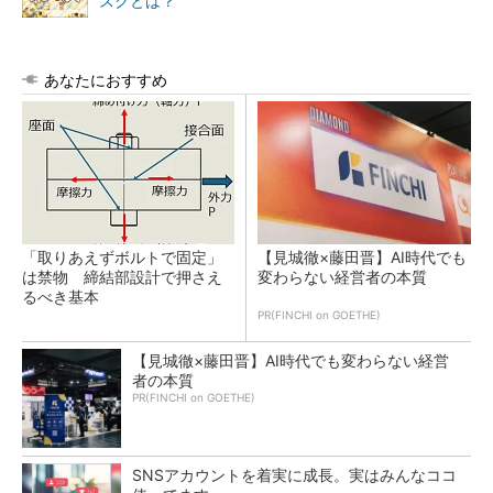
スクとは？
あなたにおすすめ
「取りあえずボルトで固定」
【見城徹×藤田晋】AI時代でも
は禁物 締結部設計で押さえ
変わらない経営者の本質
るべき基本
PR(FINCHI on GOETHE)
【見城徹×藤田晋】AI時代でも変わらない経営
者の本質
PR(FINCHI on GOETHE)
SNSアカウントを着実に成長。実はみんなココ