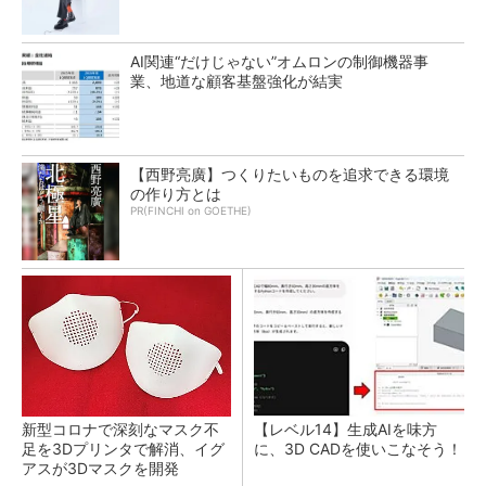
AI関連“だけじゃない”オムロンの制御機器事
業、地道な顧客基盤強化が結実
【西野亮廣】つくりたいものを追求できる環境
の作り方とは
PR(FINCHI on GOETHE)
新型コロナで深刻なマスク不
【レベル14】生成AIを味方
足を3Dプリンタで解消、イグ
に、3D CADを使いこなそう！
アスが3Dマスクを開発