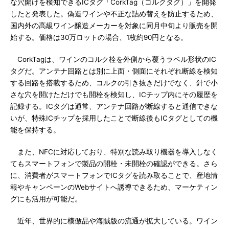
な穴開けを検知できるICタグ「CorkTag（コルクタグ）」を開発
したと発表した。偽造ワインや不正な詰め替えを防止するため、
国内外の高級ワイン醸造メーカーを対象に同月中旬より販売を開
始する。価格は30万ロットの場合、1枚約90円となる。
CorkTagは、ワインのコルク栓を外側から覆うラベル形状のIC
タグだ。アンテナ回路とは別に上面・側面にそれぞれ断線を検知
する回路を搭載するため、コルクの引き抜きだけでなく、針で小
さな穴を開けただけでも開栓を検知し、ICチップ内にその履歴を
記録する。ICタグは通常、アンテナ回路が断線すると通信できな
いが、特殊ICチップを採用したことで断線後もICタグとしての機
能を保持する。
また、NFCに対応しており、特別な読み取り機器を導入しなく
てもスマートフォンで製品の開栓・未開栓の確認ができる。さら
に、消費者がスマートフォンでICタグを読み取ることで、産地情
報やキャンペーンのWebサイトへ誘導できるため、マーケティン
グにも活用が可能だ。
近年、世界的に模倣品や海賊版の流通が拡大している。ワイン