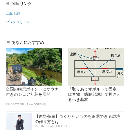
関連リンク
凸版印刷
プレスリリース
あなたにおすすめ
全国の絶景ポイントにサウナ
「取りあえずボルトで固定」
付きのシェア別荘を展開
は禁物 締結部設計で押さえ
るべき基本
PR(COCO VILLA on GOETHE)
【西野亮廣】つくりたいものを追求できる環境
の作り方とは
PR(FINCHI on GOETHE)