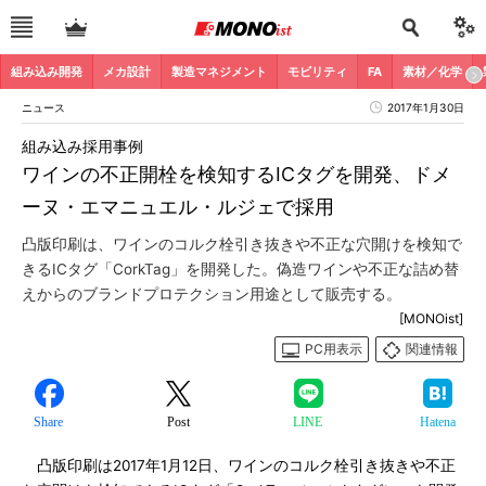
組み込み開発
メカ設計
製造マネジメント
モビリティ
FA
素材／化学
ニュース
2017年1月30日
組み込み採用事例
ワインの不正開栓を検知するICタグを開発、ドメ
ーヌ・エマニュエル・ルジェで採用
凸版印刷は、ワインのコルク栓引き抜きや不正な穴開けを検知で
きるICタグ「CorkTag」を開発した。偽造ワインや不正な詰め替
えからのブランドプロテクション用途として販売する。
[MONOist]
PC用表示
関連情報
Share
Post
LINE
Hatena
凸版印刷は2017年1月12日、ワインのコルク栓引き抜きや不正