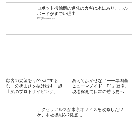
ロボット掃除機の進化のカギは水にあり。この
ボードがすごい理由
PR(Dreame)
顧客の要望をうのみにする
あえて歩かせない――準国産
な 分析まひを抜け出す「超
ヒューマノイド「D1」登場、
上流のプロトタイピング」
現場稼働で日本の勝ち筋へ
デクセリアルズが東京オフィスを改修したワ
ケ、本社機能を2拠点に