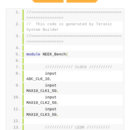
//=======================================
================
//  This code is generated by Terasic 
System Builder
//=======================================
================
module
 NEEK_Bench
(
//////////// CLOCK //////////
	input 		          		
ADC_CLK_10
,
	input 		          		
MAX10_CLK1_50
,
	input 		          		
MAX10_CLK2_50
,
	input 		          		
MAX10_CLK3_50
,
//////////// LEDR //////////