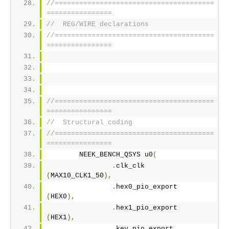
//=======================================
================
//  REG/WIRE declarations
//=======================================
================
//=======================================
================
//  Structural coding
//=======================================
================
	NEEK_BENCH_QSYS u0
(
.
clk_clk						
(
MAX10_CLK1_50
),
.
hex0_pio_export			
(
HEX0
),
.
hex1_pio_export			
(
HEX1
),
.
key_pio_export			