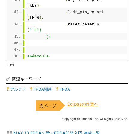
(
KEY
),
.
ledr_pio_export			
(
LEDR
),
.
reset_reset_n				
(
1
'b1)
	);
endmodule
List1
関連キーワード
アルテラ
|
FPGA関連
|
FPGA
Eclipseの作業へ
Copyright © ITmedia, Inc. All Rights Reserved.
MAX 10 FPGAで学ぶFPGA開発入門 連載一覧