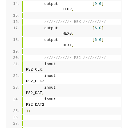
	output		     
[
9
:
0
]
		LEDR
,
//////////// HEX //////////
	output		     
[
6
:
0
]
		HEX0
,
	output		     
[
6
:
0
]
		HEX1
,
//////////// PS2 //////////
	inout 		          		
PS2_CLK
,
	inout 		          		
PS2_CLK2
,
	inout 		          		
PS2_DAT
,
	inout 		          		
PS2_DAT2
);