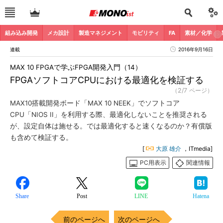
組み込み開発
メカ設計
製造マネジメント
モビリティ
FA
素材／化学
連載
2016年9月16日
MAX 10 FPGAで学ぶFPGA開発入門（14）
FPGAソフトコアCPUにおける最適化を検証する
（2/7 ページ）
MAX10搭載開発ボード「MAX 10 NEEK」でソフトコア
CPU「NIOS II」を利用する際、最適化しないことを推奨される
が、設定自体は施せる。では最適化すると速くなるのか？有償版
も含めて検証する。
[
大原 雄介
，ITmedia]
PC用表示
関連情報
Share
Post
LINE
Hatena
前のページへ
次のページへ