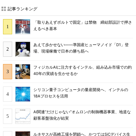
記事ランキング
「取りあえずボルトで固定」は禁物 締結部設計で押さ
えるべき基本
あえて歩かせない――準国産ヒューマノイド「D1」登
場、現場稼働で日本の勝ち筋へ
フィジカルAIに注力するインテル、組み込み市場での約
40年の実績を生かせるか
シリコン量子コンピュータの量産開発へ、インテルの
18Aプロセスを活用
AI関連“だけじゃない”オムロンの制御機器事業、地道な
顧客基盤強化が結実
ルネサスが高崎工場を閉鎖へ、かつてはSiCデバイス生