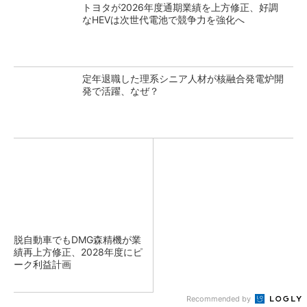
トヨタが2026年度通期業績を上方修正、好調
なHEVは次世代電池で競争力を強化へ
定年退職した理系シニア人材が核融合発電炉開
発で活躍、なぜ？
脱自動車でもDMG森精機が業
績再上方修正、2028年度にピ
ーク利益計画
Recommended by