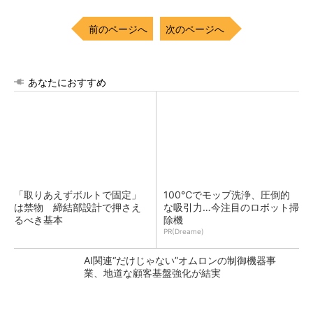
前のページへ
次のページへ
あなたにおすすめ
「取りあえずボルトで固定」
100℃でモップ洗浄、圧倒的
は禁物 締結部設計で押さえ
な吸引力…今注目のロボット掃
るべき基本
除機
PR(Dreame)
AI関連“だけじゃない”オムロンの制御機器事
業、地道な顧客基盤強化が結実