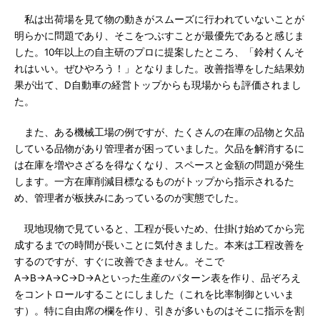
私は出荷場を見て物の動きがスムーズに行われていないことが
明らかに問題であり、そこをつぶすことが最優先であると感じま
した。10年以上の自主研のプロに提案したところ、「鈴村くんそ
れはいい。ぜひやろう！」となりました。改善指導をした結果効
果が出て、D自動車の経営トップからも現場からも評価されまし
た。
また、ある機械工場の例ですが、たくさんの在庫の品物と欠品
している品物があり管理者が困っていました。欠品を解消するに
は在庫を増やさざるを得なくなり、スペースと金額の問題が発生
します。一方在庫削減目標なるものがトップから指示されるた
め、管理者が板挟みにあっているのが実態でした。
現地現物で見ていると、工程が長いため、仕掛け始めてから完
成するまでの時間が長いことに気付きました。本来は工程改善を
するのですが、すぐに改善できません。そこで
A→B→A→C→D→Aといった生産のパターン表を作り、品ぞろえ
をコントロールすることにしました（これを比率制御といいま
す）。特に自由席の欄を作り、引きが多いものはそこに指示を割