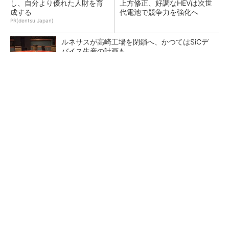
し、自分より優れた人財を育
上方修正、好調なHEVは次世
成する
代電池で競争力を強化へ
PR(dentsu Japan)
ルネサスが高崎工場を閉鎖へ、かつてはSiCデ
バイス生産の計画も
マツダは新型CX-5好調で1Q売上過去最高、協
業EV投入も通期達成予想
高硬度材加工に対応、マルチローラタイプの鏡
面仕上げ工具