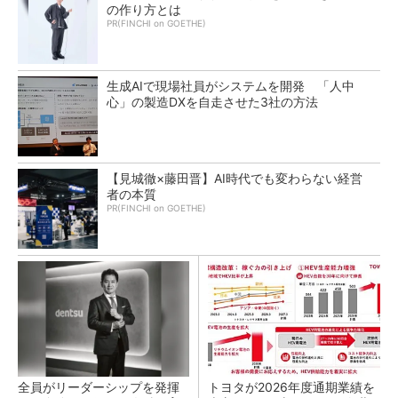
の作り方とは
PR(FINCHI on GOETHE)
生成AIで現場社員がシステムを開発 「人中
心」の製造DXを自走させた3社の方法
【見城徹×藤田晋】AI時代でも変わらない経営
者の本質
PR(FINCHI on GOETHE)
全員がリーダーシップを発揮
トヨタが2026年度通期業績を