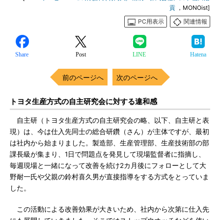
貢
，MONOist]
PC用表示
関連情報
Share
Post
LINE
Hatena
前のページへ
次のページへ
トヨタ生産方式の自主研究会に対する違和感
自主研（トヨタ生産方式の自主研究会の略、以下、自主研と表
現）は、今は仕入先同士の総合研鑽（さん）が主体ですが、最初
は社内から始まりました。製造部、生産管理部、生産技術部の部
課長級が集まり、1日で問題点を発見して現場監督者に指摘し、
毎週現場と一緒になって改善を続け2カ月後にフォローとして大
野耐一氏や父親の鈴村喜久男が直接指導をする方式をとっていま
した。
この活動による改善効果が大きいため、社内から次第に仕入先