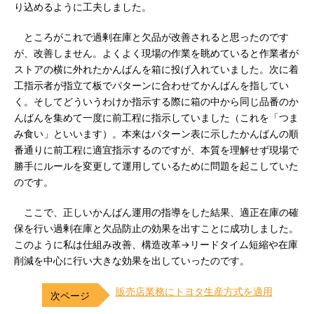
り込めるように工夫しました。
ところがこれで過剰在庫と欠品が改善されると思ったのです
が、改善しません。よくよく現場の作業を眺めていると作業者が
ストアの横に外れたかんばんを箱に投げ入れていました。次に着
工指示者が指立て板でパターンに合わせてかんばんを指してい
く。そしてどういうわけか指示する際に箱の中から同じ品番のか
んばんを集めて一度に前工程に指示していました（これを「つま
み食い」といいます）。本来はパターン表に示したかんばんの順
番通りに前工程に適宜指示するのですが、本質を理解せず現場で
勝手にルールを変更して運用しているために問題を起こしていた
のです。
ここで、正しいかんばん運用の指導をした結果、適正在庫の確
保を行い過剰在庫と欠品防止の効果を出すことに成功しました。
このように私は仕組み改善、構造改革→リードタイム短縮や在庫
削減を中心に行い大きな効果を出していったのです。
販売店業務にトヨタ生産方式を適用