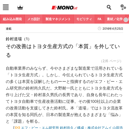
組み込み開発
メカ設計
製造マネジメント
モビリティ
FA
素材／化学
連載
2016年4月25日
鈴村道場（1）
その改善はトヨタ生産方式の「本質」を外してい
る
（2/6 ページ）
自動車業界のみならず、今やさまざまな製造業で活用されている
「トヨタ生産方式」。しかし、今伝えられているトヨタ生産方式
の多くは本質を誤解したものーーと指摘するのがエフ・ピー・エ
ム研究所の鈴村尚久氏だ。大野耐一氏とともにトヨタ生産方式を
作り上げた父・鈴村喜久男氏の長男であり、自身も長年にわたっ
てトヨタ自動車で生産改善活動に従事。その後100社以上の企業
の改善活動を支援してきた鈴村氏。本「道場」ではトヨタ流改革
の本質を知る同氏が、日本の製造業が抱えるさまざまな「悩み」
と「課題」を斬る。
[
エフ・ピー・エム研究所 鈴村尚久／構成：株式会社アムイ 山田浩