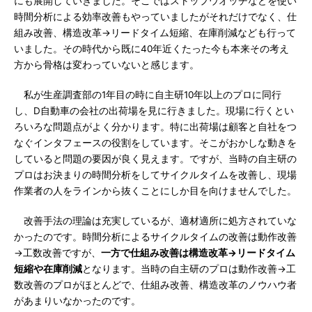
にも展開していきました。そこではストップウオッチなどを使い
時間分析による効率改善もやっていましたがそれだけでなく、仕
組み改善、構造改革→リードタイム短縮、在庫削減なども行って
いました。その時代から既に40年近くたった今も本来その考え
方から骨格は変わっていないと感じます。
私が生産調査部の1年目の時に自主研10年以上のプロに同行
し、D自動車の会社の出荷場を見に行きました。現場に行くとい
ろいろな問題点がよく分かります。特に出荷場は顧客と自社をつ
なぐインタフェースの役割をしています。そこがおかしな動きを
していると問題の要因が良く見えます。ですが、当時の自主研の
プロはお決まりの時間分析をしてサイクルタイムを改善し、現場
作業者の人をラインから抜くことにしか目を向けませんでした。
改善手法の理論は充実しているが、適材適所に処方されていな
かったのです。時間分析によるサイクルタイムの改善は動作改善
→工数改善ですが、
一方で仕組み改善は構造改革→リードタイム
短縮や在庫削減
となります。当時の自主研のプロは動作改善→工
数改善のプロがほとんどで、仕組み改善、構造改革のノウハウ者
があまりいなかったのです。