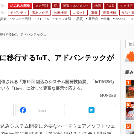
程別：
組み込み開発
メカ設計
製造マネジメント
物流
R＆D
キャリア
FA
業別：
モビリティ
素材／化学
医療機器
ロボット
電機
産業機械
食品・
炭素
サステナ設計
エッジ逆襲
品質
展示会
特集
メ
IoT
AI
ebook
伝承
組み込み開発
CEATEC
読者調査まとめ
編集後記
移行するIoT、アドバンテック...
JIMTOF
保全
メカ設計
つながるクルマ
組込み/エッジ コンピューティング
ス
 AI
製造マネジメント
5G
展＆IoT/5Gソリューション展
VR／AR
FA
w」に移行するIoT、アドバンテックが
IIFES
モビリティ
フィールドサービス
国際ロボット展
素材／化学
FPGA
組み
ジャパンモビリティショー
組み込み画像技術
に開催される「第19回 組込みシステム開発技術展」「IoT/M2M」
TECHNO-FRONTIER
という「How」に対して豊富な展示で応える。
組み込みモデリング
人テク展
[
MONOist
]
Windows Embedded
スマート工場EXPO
車載ソフト開発
Share
EdgeTech+
ISO26262
日本ものづくりワールド
、組み込みシステム開発に必要なハードウェア／ソフトウェ
無償設計ツール
AUTOMOTIVE WORLD
でが一堂に集結する「第19回 組込みシステム開発技