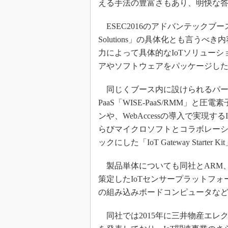
える手法の豊富さもあり、明快な
ESEC2016のアドバンテックブースでは、同社
Solutions」の具体化とも言う
力によって具体的なIoTソリュー
アやソフトウェアをパッケージし
同じくブース内に設けられるパー
PaaS「WISE-PaaS/RMM
ンや、WebAccessの導入で実現する
らびマイクロソフトとコラボレーシ
ックにした「IoT Gateway Start
製品単体についても同社とARM、Bosch Sen
策定したIoTセンサープラットフォー
の組み込みボードコンピュータな
同社では2015年に三井物産エレク