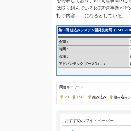
を発表しており、IoT関連事業のさ
は取り組んでいるIoT関連事業がど
打つ内容――になるとしている。
第19回 組込みシステム開発技術展（ESEC201
会期：
時間：
会場：
アドバンテック ブースNo．：
関連キーワード
IoT
|
ESEC
|
組み込み
|
組み込み
おすすめホワイトペーパー