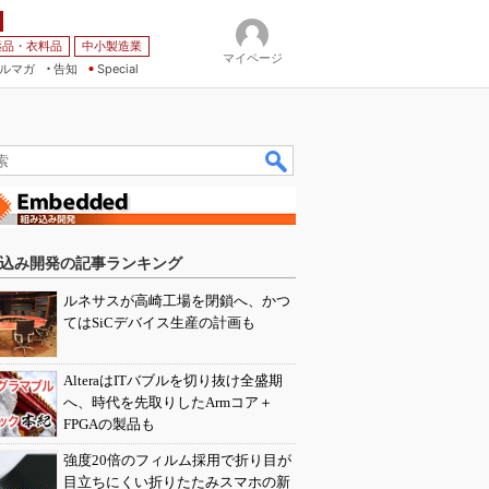
薬品・衣料品
中小製造業
マイページ
ルマガ
告知
Special
込み開発の記事ランキング
ルネサスが高崎工場を閉鎖へ、かつ
てはSiCデバイス生産の計画も
AlteraはITバブルを切り抜け全盛期
へ、時代を先取りしたArmコア＋
FPGAの製品も
強度20倍のフィルム採用で折り目が
目立ちにくい折りたたみスマホの新