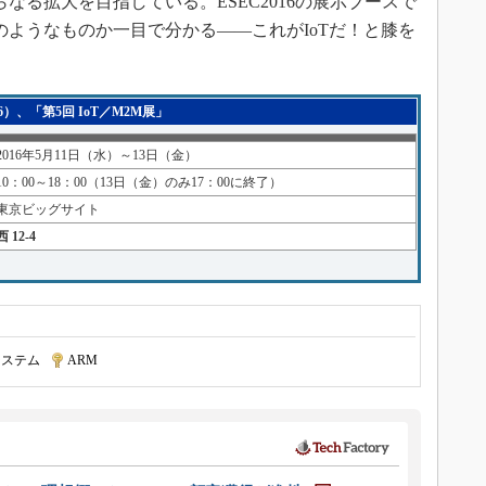
らなる拡大を目指している。ESEC2016の展示ブースで
のようなものか一目で分かる――これがIoTだ！と膝を
6）、「第5回 IoT／M2M展」
2016年5月11日（水）～13日（金）
10：00～18：00（13日（金）のみ17：00に終了）
東京ビッグサイト
西 12-4
システム
|
ARM