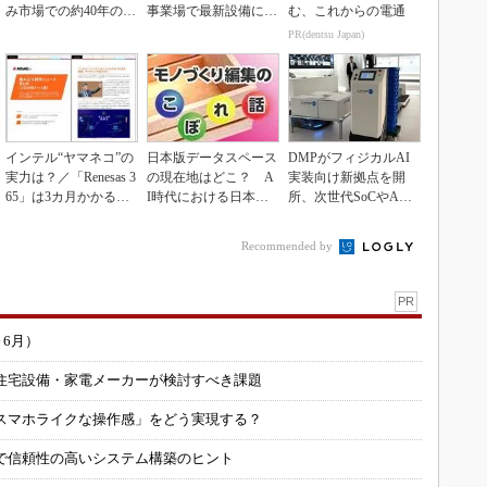
み市場での約40年の実
事業場で最新設備に機
む、これからの電通
績を生かせるか
能集約
PR(dentsu Japan)
インテル“ヤマネコ”の
日本版データスペース
DMPがフィジカルAI
実力は？／「Renesas 3
の現在地はどこ？ A
実装向け新拠点を開
65」は3カ月かかる作
I時代における日本の
所、次世代SoCやAM
業が1...
勝ち筋について
Rデモを披露
Recommended by
PR
～6月）
住宅設備・家電メーカーが検討すべき課題
スマホライクな操作感」をどう実現する？
で信頼性の高いシステム構築のヒント