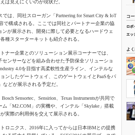
答えは見えにくいのが現状だ。
スローガン「Partnering for Smart City & IoT
コー
べき内容で構成される。ここでは同社とパートナー企業の協
ロボ
ションが展示され、開発に際して必要となるハードウェ
エッ
た各種スターターキットも紹介される。
よく
トナー企業とのソリューション展示コーナーでは、
」と圧電素子センサーなどを組み合わせた予防保全ソリューショ
Industry 4.0を目指す高柔軟性生産ライン、インテルな
ョンしたゲートウェイ、このゲートウェイとPaaSをパ
er Kit」などが展示される予定だ。
sortec、Sensirion、Texas Instrumentsが共同で
ム「M2.COM」の実機や、インテル「Skylake」搭載
どが実際の利用例を交えて展示される。
トロニクス、2016年に入ってからは日本IBMとの提携