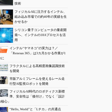
技術
フィジカルAIに注力するインテル、
組み込み市場での約40年の実績を生
かせるか
シリコン量子コンピュータの量産開
発へ、インテルの18Aプロセスを活
用
インテル“ヤマネコ”の実力は？／
「Renesas 365」は3カ月かかる作業が1
分に
フラクタルによる高精度画像認識技術
を開発
市販アルミフレームを使えるレール走
行型AI監視ロボットを開発
フィジカルAI時代のロボティクス新標
準、安全性は「後付け」でなく「設計
の核心」
“Hello, World”と「Lチカ」の共通点