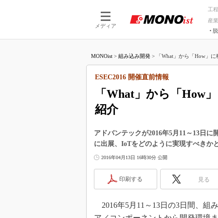
工
産
メディア
脱
つながる技術
AI×技術
MONOist
>
組み込み開発
>
「What」から「How」に
つながる工場
AI×設備
つながるサービ
Physical
ESEC2016 開催直前情報
「What」から「Ho
紹介
アドバンテックが2016年5月11～13日
に出展、IoTをどのように実現すべきか
2016年04月13日 16時30分 公開
印刷する
見る
2016年5月11～13日の3日間
ア／コンポーネントから開発環境ま