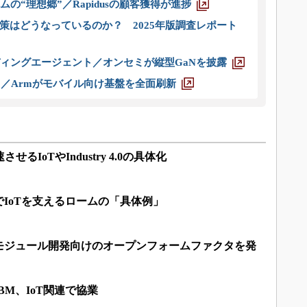
ムの“理想郷”／Rapidusの顧客獲得が進捗
策はどうなっているのか？ 2025年版調査レポート
ディングエージェント／オンセミが縦型GaNを披露
ス／Armがモバイル向け基盤を全面刷新
るIoTやIndustry 4.0の具体化
IoTを支えるロームの「具体例」
モジュール開発向けのオープンフォームファクタを発
BM、IoT関連で協業