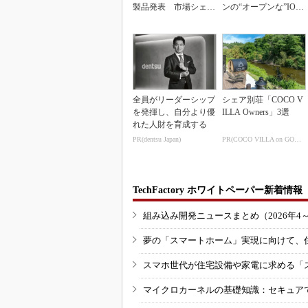
製品発表 市場シェア
ンの“オープンな”IO-L
10％目指す
inkマスター
全員がリーダーシップ
シェア別荘「COCO V
を発揮し、自分より優
ILLA Owners」3選
れた人財を育成する
PR(dentsu Japan)
PR(COCO VILLA on GOETHE)
TechFactory ホワイトペーパー新着情報
組み込み開発ニュースまとめ（2026年4
夢の「スマートホーム」実現に向けて、
スマホ世代が住宅設備や家電に求める「
マイクロカーネルの基礎知識：セキュア