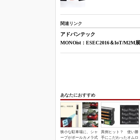
関連リンク
アドバンテック
MONOist：ESEC2016＆IoT/M2M
あなたにおすすめ
狭小な駐車場に、シャ
異例ヒット？ 使い勝
ープがポールカメラ式
手にこだわったオムロ