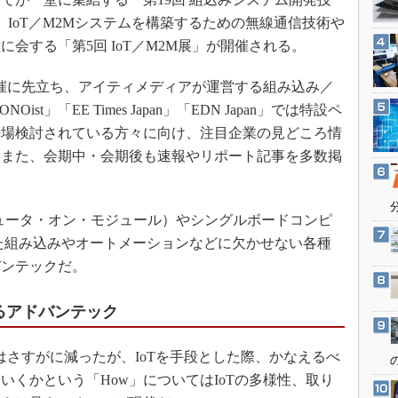
3Dプリンタ
産業オープンネット展
び、IoT／M2Mシステムを構築するための無線通信技術や
デジタルツインとCAE
会する「第5回 IoT／M2M展」が開催される。
S＆OP
展の開催に先立ち、アイティメディアが運営する組み込み／
インダストリー4.0
t」「EE Times Japan」「EDN Japan」では特設ペ
イノベーション
来場検討されている方々に向け、注目企業の見どころ情
製造業ビッグデータ
。また、会期中・会期後も速報やリポート記事を多数掲
メイドインジャパン
植物工場
ュータ・オン・モジュール）やシングルボードコンピ
知財マネジメント
た組み込みやオートメーションなどに欠かせない各種
海外生産
バンテックだ。
グローバル設計・開発
制御セキュリティ
るアドバンテック
新型コロナへの対応
はさすがに減ったが、IoTを手段とした際、かなえるべ
いくかという「How」についてはIoTの多様性、取り