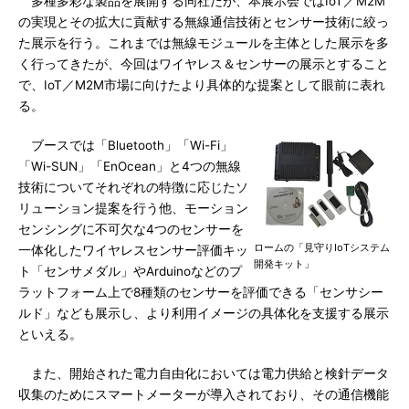
多種多彩な製品を展開する同社だが、本展示会ではIoT／M2M
の実現とその拡大に貢献する無線通信技術とセンサー技術に絞っ
た展示を行う。これまでは無線モジュールを主体とした展示を多
く行ってきたが、今回はワイヤレス＆センサーの展示とすること
で、IoT／M2M市場に向けたより具体的な提案として眼前に表れ
る。
ブースでは「Bluetooth」「Wi-Fi」
「Wi-SUN」「EnOcean」と4つの無線
技術についてそれぞれの特徴に応じたソ
リューション提案を行う他、モーション
センシングに不可欠な4つのセンサーを
ロームの「見守りIoTシステム
一体化したワイヤレスセンサー評価キッ
開発キット」
ト「センサメダル」やArduinoなどのプ
ラットフォーム上で8種類のセンサーを評価できる「センサシー
ルド」なども展示し、より利用イメージの具体化を支援する展示
といえる。
また、開始された電力自由化においては電力供給と検針データ
収集のためにスマートメーターが導入されており、その通信機能