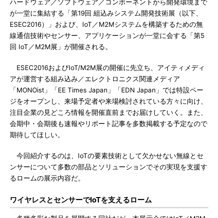
ハードウェア／ソフトウェア／コンポーネントから開発環境まで
が一堂に集結する「第19回 組込みシステム開発技術展（以下、
ESEC2016）」および、IoT／M2Mシステムを構築するための無
線通信技術やセンサー、アプリケーションが一堂に会する「第5
回 IoT／M2M展」が開催される。
ESEC2016およびIoT/M2M展の開催に先立ち、アイティメディ
アが運営する組み込み／エレクトロニクス関連メディア
「MONOist」「EE Times Japan」「EDN Japan」では特設ペー
ジをオープンし、来場予定者や来場検討されている方々に向け、
注目企業の見どころ情報を開催直前までお届けしていく。また、
会期中・会期後も速報やリポート記事を多数掲載する予定なので
期待してほしい。
今回紹介するのは、IoTの要素技術として欠かせない無線とセ
ンサーについて多数の部品とソリューションでその実現を支援す
るロームの展示内容だ。
ワイヤレスとセンサーでIoTを支えるローム