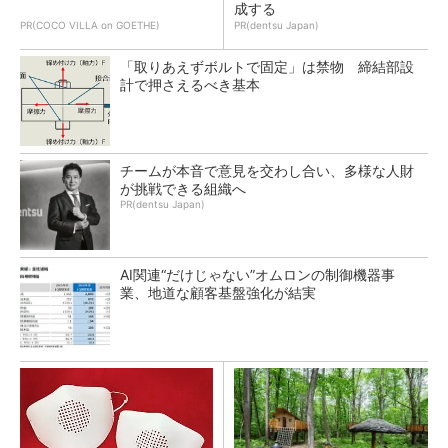
成する
PR(COCO VILLA on GOETHE)
PR(dentsu Japan)
「取りあえずボルトで固定」は禁物 締結部設
計で押さえるべき基本
チームが本音で意見を交わし合い、多様な人財
が挑戦できる組織へ
PR(dentsu Japan)
AI関連“だけじゃない”オムロンの制御機器事
業、地道な顧客基盤強化が結実