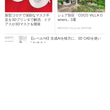
新型コロナで深刻なマスク不
シェア別荘「COCO VILLA O
足を3Dプリンタで解消、イグ
wners」3選
アスが3Dマスクを開発
PR(COCO VILLA on GOETHE)
【レベル14】生成AIを味方に、3D CADを使い
こなそう！
令和8年熊本地震による工場への影響まとめ
狭小な駐車場に、シャープがポールカメラ式製
品発表 市場シェア10％目指す