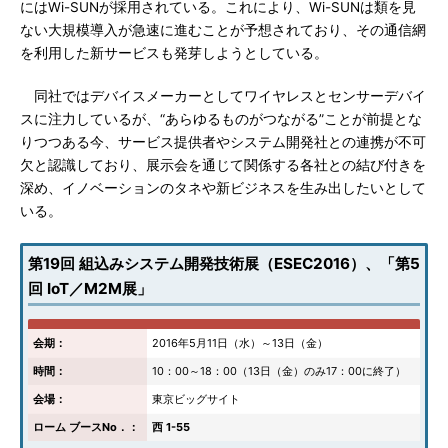
にはWi-SUNが採用されている。これにより、Wi-SUNは類を見
ない大規模導入が急速に進むことが予想されており、その通信網
を利用した新サービスも発芽しようとしている。
同社ではデバイスメーカーとしてワイヤレスとセンサーデバイ
スに注力しているが、“あらゆるものがつながる”ことが前提とな
りつつある今、サービス提供者やシステム開発社との連携が不可
欠と認識しており、展示会を通じて関係する各社との結び付きを
深め、イノベーションのタネや新ビジネスを生み出したいとして
いる。
第19回 組込みシステム開発技術展（ESEC2016）、「第5
回 IoT／M2M展」
会期：
2016年5月11日（水）～13日（金）
時間：
10：00～18：00（13日（金）のみ17：00に終了）
会場：
東京ビッグサイト
ローム ブースNo．：
西 1-55