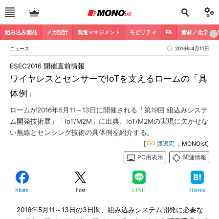
組み込み開発
メカ設計
製造マネジメント
モビリティ
FA
素材／化学
ニュース
2016年4月11日
ESEC2016 開催直前情報
ワイヤレスとセンサーでIoTを支えるロームの「具
体例」
ロームが2016年5月11～13日に開催される「第19回 組込みシステ
ム開発技術展」「IoT/M2M」に出典、IoT/M2Mの実現に欠かせな
い無線とセンシング技術の具体例を紹介する。
[
渡邊宏
，MONOist]
PC用表示
関連情報
Share
Post
LINE
Hatena
2016年5月11～13日の3日間、組み込みシステム開発に必要な