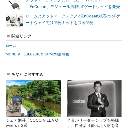
アットマークテクノとローム、「Wi-SUN」
「EnOcean」モジュール搭載IoTゲートウェイを発売
ロームとアットマークテクノがEnOcean対応のIoTゲ
ートウェイ向け開発キットを共同開発
関連リンク
ローム
MONOist：ESEC2016＆IoT/M2M展 特集
あなたにおすすめ
シェア別荘「COCO VILLA O
全員がリーダーシップを発揮
wners」3選
し、自分より優れた人財を育