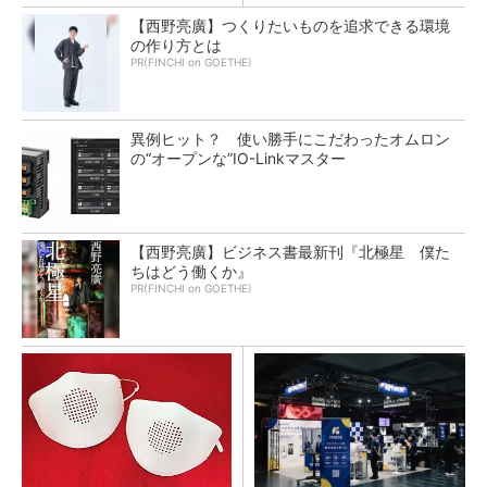
【西野亮廣】つくりたいものを追求できる環境
の作り方とは
PR(FINCHI on GOETHE)
異例ヒット？ 使い勝手にこだわったオムロン
の“オープンな”IO-Linkマスター
【西野亮廣】ビジネス書最新刊『北極星 僕た
ちはどう働くか』
PR(FINCHI on GOETHE)