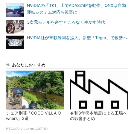
NVIDIAの「TK1」上でADASのIPを動作、QNXは自動
運転システム対応も視野に
3次元モデルを余すところなく生かす時代
NVIDIA社が車載展開を拡大、新型「Tegra」で攻勢へ
あなたにおすすめ
シェア別荘「COCO VILLA O
令和8年熊本地震による工場へ
wners」3選
の影響まとめ
PR(COCO VILLA on GOETHE)