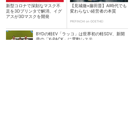
新型コロナで深刻なマスク不
【見城徹×藤田晋】AI時代でも
足を3Dプリンタで解消、イグ
変わらない経営者の本質
アスが3Dマスクを開発
PR(FINCHI on GOETHE)
BYDの軽EV「ラッコ」は世界初の軽SDV、新開
発の「X-PACK」に電動システ...
ペロブスカイト太陽電池の量産に有効なイン
ク、従来比で1.5倍の性能向上
【レベル14】生成AIを味方に、3D CADを使い
こなそう！