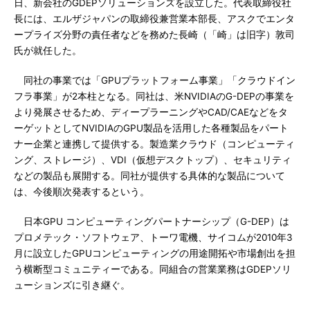
日、新会社のGDEPソリューションズを設立した。代表取締役社
長には、エルザジャパンの取締役兼営業本部長、アスクでエンタ
ープライズ分野の責任者などを務めた長崎（「崎」は旧字）敦司
氏が就任した。
同社の事業では「GPUプラットフォーム事業」「クラウドイン
フラ事業」が2本柱となる。同社は、米NVIDIAのG-DEPの事業を
より発展させるため、ディープラーニングやCAD/CAEなどをタ
ーゲットとしてNVIDIAのGPU製品を活用した各種製品をパート
ナー企業と連携して提供する。製造業クラウド（コンピューティ
ング、ストレージ）、VDI（仮想デスクトップ）、セキュリティ
などの製品も展開する。同社が提供する具体的な製品について
は、今後順次発表するという。
日本GPU コンピューティングパートナーシップ（G-DEP）は
プロメテック・ソフトウェア、トーワ電機、サイコムが2010年3
月に設立したGPUコンピューティングの用途開拓や市場創出を担
う横断型コミュニティーである。同組合の営業業務はGDEPソリ
ューションズに引き継ぐ。