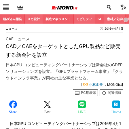
組み込み開発
メカ設計
製造マネジメント
モビリティ
FA
素材／化学
ニュース
2016年4月1日
CAEニュース
CAD／CAEをターゲットとしたGPU製品など販売
する新会社を設立
日本GPU コンピューティングパートナーシップは新会社のGDEP
ソリューションズを設立。「GPUプラットフォーム事業」「クラ
ウドインフラ事業」が同社の主な事業となる。
[
小林由美
，MONOist]
PC用表示
関連情報
Share
Post
LINE
Hatena
日本GPU コンピューティングパートナーシップは2016年4月1