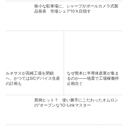
狭小な駐車場に、シャープがポールカメラ式製
品発表 市場シェア10％目指す
ルネサスが高崎工場を閉鎖
なぜ熊本に半導体産業が集ま
へ、かつてはSiCデバイス生産
るのか――地震で工場稼働停
の計画も
止相次ぐ
異例ヒット？ 使い勝手にこだわったオムロン
の“オープンな”IO-Linkマスター