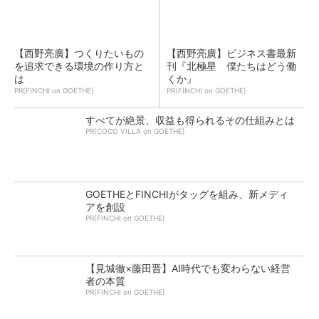
【西野亮廣】つくりたいもの
【西野亮廣】ビジネス書最新
を追求できる環境の作り方と
刊『北極星 僕たちはどう働
は
くか』
PR(FINCHI on GOETHE)
PR(FINCHI on GOETHE)
すべてが絶景、収益も得られるその仕組みとは
PR(COCO VILLA on GOETHE)
GOETHEとFINCHIがタッグを組み、新メディ
アを創設
PR(FINCHI on GOETHE)
【見城徹×藤田晋】AI時代でも変わらない経営
者の本質
PR(FINCHI on GOETHE)