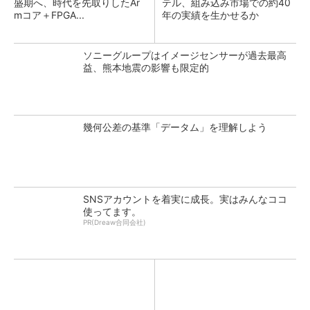
盛期へ、時代を先取りしたAr
テル、組み込み市場での約40
mコア＋FPGA...
年の実績を生かせるか
ソニーグループはイメージセンサーが過去最高
益、熊本地震の影響も限定的
幾何公差の基準「データム」を理解しよう
SNSアカウントを着実に成長。実はみんなココ
使ってます。
PR(Dreaw合同会社)