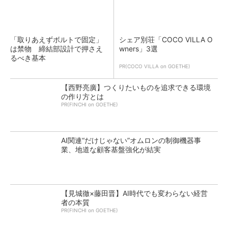
「取りあえずボルトで固定」
シェア別荘「COCO VILLA O
は禁物 締結部設計で押さえ
wners」3選
るべき基本
PR(COCO VILLA on GOETHE)
【西野亮廣】つくりたいものを追求できる環境
の作り方とは
PR(FINCHI on GOETHE)
AI関連“だけじゃない”オムロンの制御機器事
業、地道な顧客基盤強化が結実
【見城徹×藤田晋】AI時代でも変わらない経営
者の本質
PR(FINCHI on GOETHE)