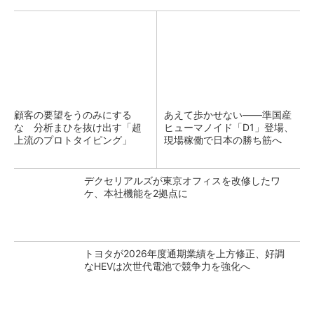
顧客の要望をうのみにする
あえて歩かせない――準国産
な 分析まひを抜け出す「超
ヒューマノイド「D1」登場、
上流のプロトタイピング」
現場稼働で日本の勝ち筋へ
デクセリアルズが東京オフィスを改修したワ
ケ、本社機能を2拠点に
トヨタが2026年度通期業績を上方修正、好調
なHEVは次世代電池で競争力を強化へ