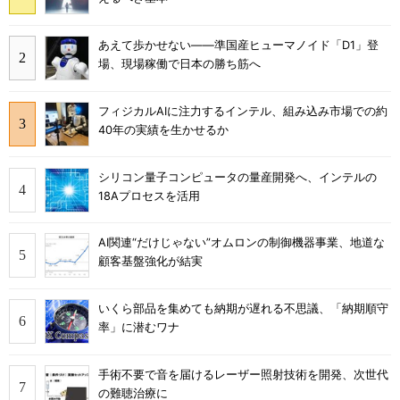
あえて歩かせない――準国産ヒューマノイド「D1」登
場、現場稼働で日本の勝ち筋へ
フィジカルAIに注力するインテル、組み込み市場での約
40年の実績を生かせるか
シリコン量子コンピュータの量産開発へ、インテルの
18Aプロセスを活用
AI関連“だけじゃない”オムロンの制御機器事業、地道な
顧客基盤強化が結実
いくら部品を集めても納期が遅れる不思議、「納期順守
率」に潜むワナ
手術不要で音を届けるレーザー照射技術を開発、次世代
の難聴治療に