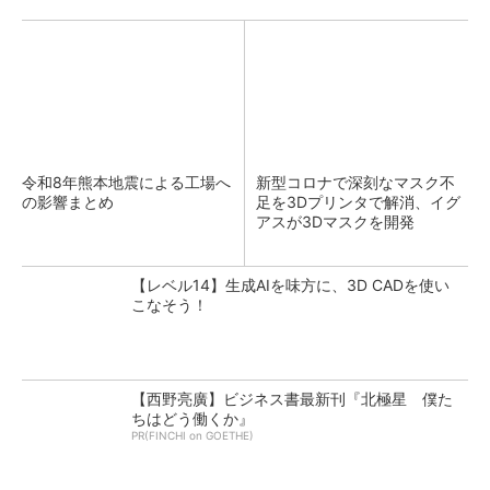
令和8年熊本地震による工場へ
新型コロナで深刻なマスク不
の影響まとめ
足を3Dプリンタで解消、イグ
アスが3Dマスクを開発
【レベル14】生成AIを味方に、3D CADを使い
こなそう！
【西野亮廣】ビジネス書最新刊『北極星 僕た
ちはどう働くか』
PR(FINCHI on GOETHE)