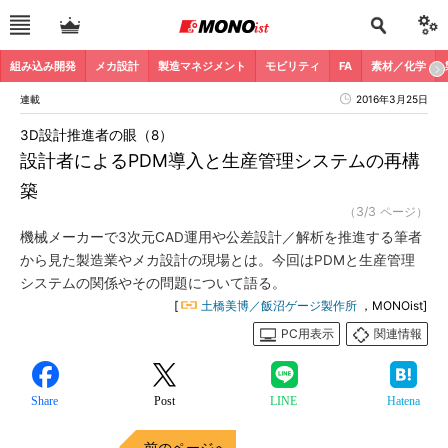
組み込み開発
メカ設計
製造マネジメント
モビリティ
FA
素材／化学
連載
2016年3月25日
3D設計推進者の眼（8）
設計者によるPDM導入と生産管理システムの再構
築
（3/3 ページ）
機械メーカーで3次元CAD運用や公差設計／解析を推進する筆者
から見た製造業やメカ設計の現場とは。今回はPDMと生産管理
システムの関係やその問題について語る。
[
土橋美博／飯沼ゲージ製作所
，MONOist]
PC用表示
関連情報
Share
Post
LINE
Hatena
前のページへ