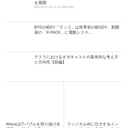
を展開
PR(COCO VILLA on GOETHE)
BYDの軽EV「ラッコ」は世界初の軽SDV、新開
発の「X-PACK」に電動システ...
テスラにおけるギガキャストの基本的な考え方
と方向性【前編】
AlteraはITバブルを切り抜け全
フィジカルAIに注力するイン