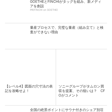
GOETHEとFINCHIがタッグを組み、新メディ
アを創設
PR(FINCHI on GOETHE)
量産プロセスで、完璧な量産（組み立て）と検
査ができない理由
【レベル4】図面の穴寸法の表
ソニーグループがタムロン買
記を攻略せよ！
収を提案、その狙いは？ CF
Oがコメント
全国の絶景ポイントにサウナ付きのシェア別荘