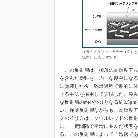
従来のメタリックカラー（左）と
拡大） 出典：マツダ
この反射層は、極薄の高輝度アル
を含んだ塗料を、均一な厚みにな
に塗装した後、乾燥過程で劇的に
せる手法を採用して実現した。厚
な反射層の約4分の1となる約2.5μ
い。極薄反射層ながらも、高輝度
クの並び方は、ソウルレッドの反
に、一定間隔で平滑に並んだ状態
る。この反射層によって「緻密で