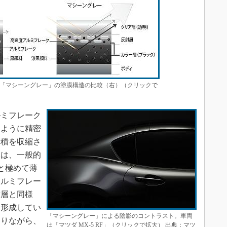
「マシーングレー」の塗膜構造の比較（右）（クリックで
ミフレーク
るように精密
体積を収縮さ
みは、一般的
mと極めて薄
アルミフレー
射層と同様
を形成してい
「マシーングレー」による陰影のコントラスト。車両
ありながら、
は「マツダ MX-5 RF」（クリックで拡大） 出典：マツ