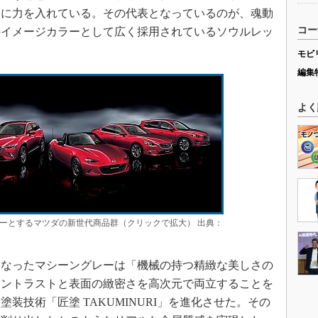
発に力を入れている。その代表となっているのが、魂動
コー
のイメージカラーとして広く採用されているソウルレッ
モビ
編集
よく
ーとするマツダの新世代商品群（クリックで拡大） 出典：
なったマシーングレーは「機械の持つ精緻な美しさの
コントラストと表面の緻密さを高次元で両立することを
装技術「匠塗 TAKUMINURI」を進化させた。その