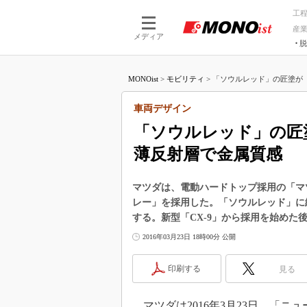
工
産
メディア
脱
つながる技術
AI×技術
MONOist
>
モビリティ
>
「ソウルレッド」の匠塗が「
つながる工場
AI×設備
つながるサービ
Physical
車両デザイン
「ソウルレッド」の匠
薄反射層で金属質感
マツダは、電動ハードトップ採用の「マツ
レー」を採用した。「ソウルレッド」に
する。新型「CX-9」から採用を始めた
2016年03月23日 18時00分 公開
印刷する
見る
マツダは2016年3月23日、「ニュ