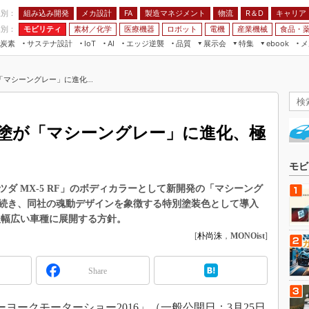
程別：
組み込み開発
メカ設計
製造マネジメント
物流
R＆D
キャリア
FA
業別：
モビリティ
素材／化学
医療機器
ロボット
電機
産業機械
食品・
炭素
サステナ設計
エッジ逆襲
品質
展示会
特集
メ
IoT
AI
ebook
伝承
組み込み開発
CEATEC
読者調査まとめ
編集後記
マシーングレー」に進化...
JIMTOF
保全
メカ設計
つながるクルマ
組込み/エッジ コンピューティング
ス
 AI
製造マネジメント
5G
展＆IoT/5Gソリューション展
VR／AR
FA
塗が「マシーングレー」に進化、極
IIFES
モビリティ
フィールドサービス
国際ロボット展
素材／化学
FPGA
モビ
ジャパンモビリティショー
組み込み画像技術
ダ MX-5 RF」のボディカラーとして新開発の「マシーング
TECHNO-FRONTIER
続き、同社の魂動デザインを象徴する特別塗装色として導入
組み込みモデリング
人テク展
後幅広い車種に展開する方針。
Windows Embedded
[
朴尚洙
，
MONOist
]
スマート工場EXPO
車載ソフト開発
EdgeTech+
Share
ISO26262
日本ものづくりワールド
無償設計ツール
AUTOMOTIVE WORLD
ーヨークモーターショー2016」（一般公開日：3月25日