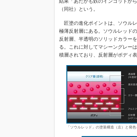
結果「あたかも鉄のインゴットか
（同社）という。
匠塗の進化ポイントは、ソウルレ
極薄反射層にある。ソウルレッド
反射層、半透明のソリッドカラーを
る。これに対してマシーングレー
積層されており、反射層がボディ
「ソウルレッド」の塗装構造（左）と発色