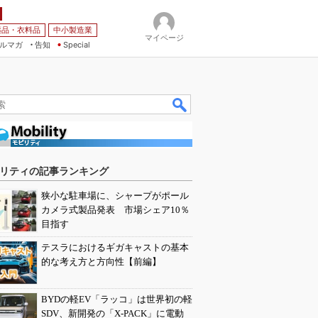
薬品・衣料品
中小製造業
マイページ
ルマガ
告知
Special
リティの記事ランキング
狭小な駐車場に、シャープがポール
カメラ式製品発表 市場シェア10％
目指す
テスラにおけるギガキャストの基本
的な考え方と方向性【前編】
BYDの軽EV「ラッコ」は世界初の軽
SDV、新開発の「X-PACK」に電動