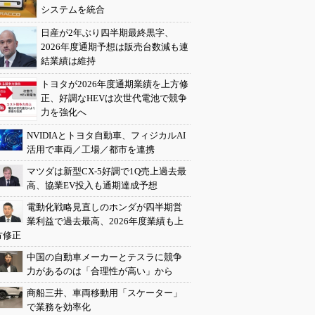
システムを統合
日産が2年ぶり四半期最終黒字、
2026年度通期予想は販売台数減も連
結業績は維持
トヨタが2026年度通期業績を上方修
正、好調なHEVは次世代電池で競争
力を強化へ
NVIDIAとトヨタ自動車、フィジカルAI
活用で車両／工場／都市を連携
マツダは新型CX-5好調で1Q売上過去最
高、協業EV投入も通期達成予想
電動化戦略見直しのホンダが四半期営
業利益で過去最高、2026年度業績も上
方修正
中国の自動車メーカーとテスラに競争
力があるのは「合理性が高い」から
商船三井、車両移動用「スケーター」
で業務を効率化