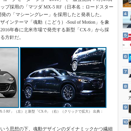
3Dプリンタ
産業オープンネット展
ップ採用の「マツダ MX-5 RF（日本名：ロードスター
デジタルツインとCAE
開発の「マシーングレー」を採用したと発表した。
S＆OP
テーマ「魂動（こどう）-Soul of Motion」を象
インダストリー4.0
016年春に北米市場で発売する新型「CX-9」から採
する方針だ。
イノベーション
製造業ビッグデータ
メイドインジャパン
植物工場
知財マネジメント
海外生産
グローバル設計・開発
制御セキュリティ
新型コロナへの対応
-5 RF」（左）と新型「CX-9」（右）（クリックで拡大） 出典：
いう思想の下、魂動デザインのダイナミックかつ繊細