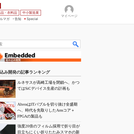
薬品・衣料品
中小製造業
マイページ
ルマガ
告知
Special
込み開発の記事ランキング
ルネサスが高崎工場を閉鎖へ、かつ
てはSiCデバイス生産の計画も
AlteraはITバブルを切り抜け全盛期
へ、時代を先取りしたArmコア＋
FPGAの製品も
強度20倍のフィルム採用で折り目が
目立ちにくい折りたたみスマホの新