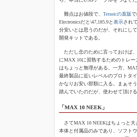
難点はお値段で、
Terasicの直販
で
Electronicsだと\47,185.9と
表示
され
分安いとは思うのだが、それにして
開発キットである。
ただし念のために言っておけば、これまで使
にMAX 10に習熟するためのト
はちょっと無理がある。一方、MAX
最終製品に近いレベルのプロトタイ
かなりお安い部類に入る。まぁそ
踏んでいたのだが、使わせて頂ける
「MAX 10 NEEK」
さてMAX 10 NEEKはちょっと大き
本体と付属品のみであり、ソフトウェ