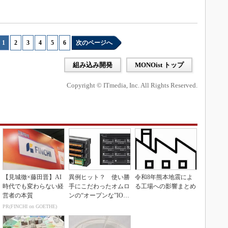
1
|
2
|
3
|
4
|
5
|
6
次のページへ
組み込み開発
MONOist トップ
Copyright © ITmedia, Inc. All Rights Reserved.
【見城徹×藤田晋】AI
異例ヒット？ 使い勝
令和8年熊本地震によ
時代でも変わらない経
手にこだわったオムロ
る工場への影響まとめ
営者の本質
ンの“オープンな”IO-L
inkマスター
PR(FINCHI on GOETHE)