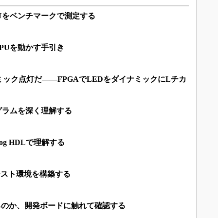
PUをベンチマークで測定する
CPUを動かす手引き
ック点灯だ――FPGAでLEDをダイナミックにLチカ
ログラムを深く理解する
log HDLで理解する
」のテスト環境を構築する
るのか、開発ボードに触れて確認する