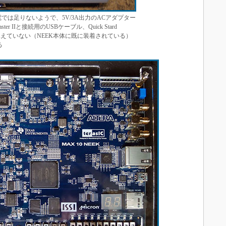
B給電では足りないようで、5V/3A出力のACアダプター
er IIと接続用のUSBケーブル、Quick Stard
は見えていない（NEEK本体に既に装着されている）
る