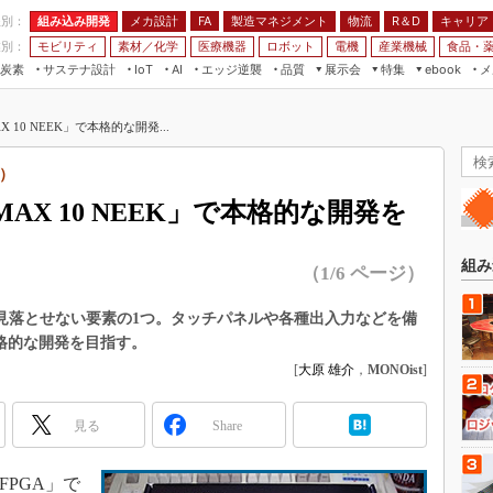
程別：
組み込み開発
メカ設計
製造マネジメント
物流
R＆D
キャリア
FA
業別：
モビリティ
素材／化学
医療機器
ロボット
電機
産業機械
食品・
炭素
サステナ設計
エッジ逆襲
品質
展示会
特集
メ
IoT
AI
ebook
伝承
組み込み開発
CEATEC
読者調査まとめ
編集後記
10 NEEK」で本格的な開発...
JIMTOF
保全
メカ設計
つながるクルマ
組込み/エッジ コンピューティング
ス
 AI
製造マネジメント
5G
8）
展＆IoT/5Gソリューション展
VR／AR
FA
X 10 NEEK」で本格的な開発を
IIFES
モビリティ
フィールドサービス
国際ロボット展
素材／化学
FPGA
組み
（1/6 ページ）
ジャパンモビリティショー
組み込み画像技術
TECHNO-FRONTIER
は見落とせない要素の1つ。タッチパネルや各種出入力などを備
組み込みモデリング
本格的な開発を目指す。
人テク展
Windows Embedded
[
大原 雄介
，
MONOist
]
スマート工場EXPO
車載ソフト開発
EdgeTech+
見る
Share
ISO26262
日本ものづくりワールド
無償設計ツール
AUTOMOTIVE WORLD
FPGA」で