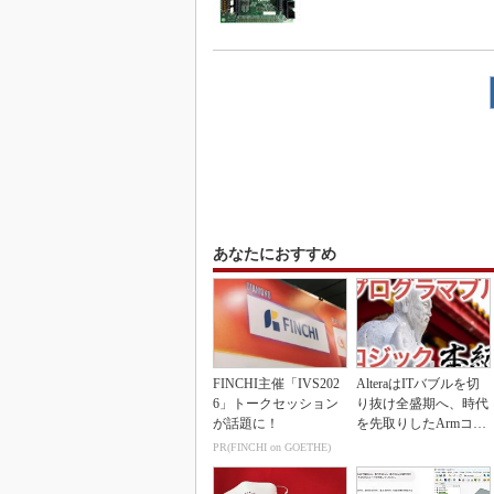
あなたにおすすめ
FINCHI主催「IVS202
AlteraはITバブルを切
6」トークセッション
り抜け全盛期へ、時代
が話題に！
を先取りしたArmコア
＋FPGA...
PR(FINCHI on GOETHE)