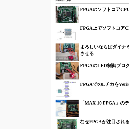
FPGAのソフトコアC
FPGA上でソフトコア
よろしいならばダイナミ
させる
FPGAのLED制御プ
FPGAでのLチカをVeri
「MAX 10 FPGA
なぜFPGAが注目され