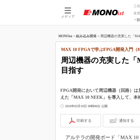
工
産
メディア
脱
つながる技術
AI×技術
MONOist
>
組み込み開発
>
周辺機器の充実した「MAX 
つながる工場
AI×設備
つながるサービ
Physical
MAX 10 FPGAで学ぶFPGA開発入門（
周辺機器の充実した「MA
目指す
FPGA開発において周辺機器（回路）
えた「MAX 10 NEEK」を導入して、
2016年03月10日 00時00分 公開
印刷する
通知する
アルテラの開発ボード「MAX 10 