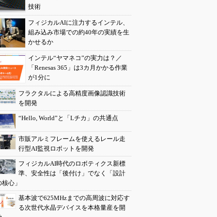
技術
フィジカルAIに注力するインテル、
組み込み市場での約40年の実績を生
かせるか
インテル“ヤマネコ”の実力は？／
「Renesas 365」は3カ月かかる作業
が1分に
フラクタルによる高精度画像認識技術
を開発
“Hello, World”と「Lチカ」の共通点
市販アルミフレームを使えるレール走
行型AI監視ロボットを開発
フィジカルAI時代のロボティクス新標
準、安全性は「後付け」でなく「設計
の核心」
基本波で625MHzまでの高周波に対応す
る次世代水晶デバイスを本格量産を開