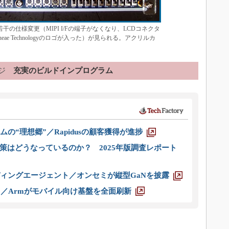
、若干の仕様変更（MIPI I/Fの端子がなくなり、LCDコネクタ
ae Technologyのロゴが入った）が見られる。アクリルカ
ジ
充実のビルドインプログラム
ムの“理想郷”／Rapidusの顧客獲得が進捗
策はどうなっているのか？ 2025年版調査レポート
ディングエージェント／オンセミが縦型GaNを披露
ス／Armがモバイル向け基盤を全面刷新