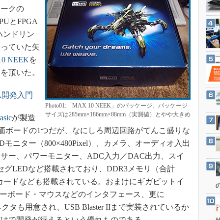
3Dプリンタ
マークの
産業オープンネット展
デジタルツインとCAE
UとFPGA
ハンドリン
S＆OP
思っていた矢
インダストリー4.0
10 NEEK
を
イノベーション
出を頂いた。
製造業ビッグデータ
GA開発入門
メイドインジャパン
Photo01:「MAX 10 NEEK」のパッケージ。パッケージ
植物工場
サイズは285mm×186mm×88mm（実測値）とやや大きめ
asic
が製造
知財マネジメント
評価ボードの1つだが、なにしろ周辺回路がてんこ盛りな
海外生産
ニター（800×480Pixel）、カメラ、オーディオ入出
サー、パワーモニター、ADC入力／DAC出力、スイ
グローバル設計・開発
セグLEDなど搭載されており、DDR3メモリ（合計
制御セキュリティ
MicroSDカードなども搭載されている。おまけにギガビットイ
新型コロナへの対応
S/2キーボード・マウスなどのインタフェース、更に
）拡張コネクタも用意され、USB Blaster IIまで実装されているか
だけで開発が行えるという優れものである。