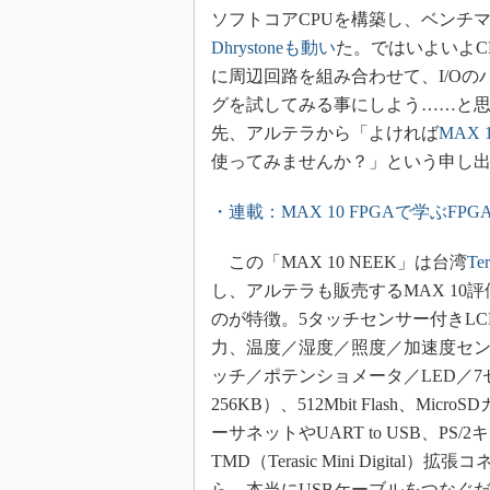
ソフトコアCPUを構築し、ベンチ
Dhrystoneも動い
た。ではいよいよCP
に周辺回路を組み合わせて、I/Oの
グを試してみる事にしよう……と
先、アルテラから「よければ
MAX 
使ってみませんか？」という申し
・連載：MAX 10 FPGAで学ぶFP
この「MAX 10 NEEK」は台湾
Ter
し、アルテラも販売するMAX 10
のが特徴。5タッチセンサー付きLCDモ
力、温度／湿度／照度／加速度セン
ッチ／ポテンショメータ／LED／7
256KB）、512Mbit Flash、
ーサネットやUART to USB、P
TMD（Terasic Mini Digital
ら、本当にUSBケーブルをつなぐ