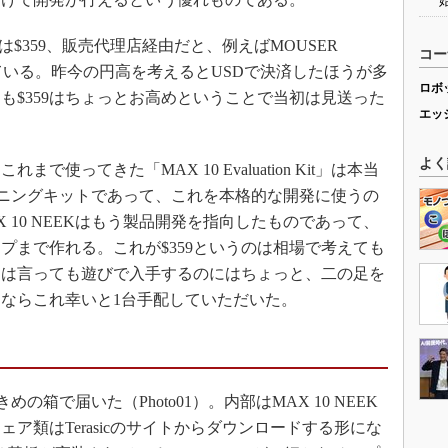
は$359、販売代理店経由だと、例えばMOUSER
コー
ている。昨今の円高を考えるとUSDで決済したほうが多
ロボ
も$359はちょっとお高めということで当初は見送った
エッ
よく
ってきた「MAX 10 Evaluation Kit」は本当
レーニングキットであって、これを本格的な開発に使うの
 10 NEEKはもう製品開発を指向したものであって、
プまで作れる。これが$359というのは相場で考えても
うは言っても遊びで入手するのにはちょっと、二の足を
ならこれ幸いと1台手配していただいた。
めの箱で届いた（Photo01）。内部はMAX 10 NEEK
ア類はTerasicのサイトからダウンロードする形にな