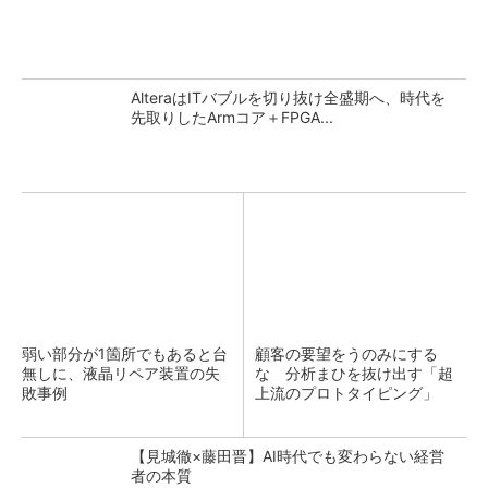
AlteraはITバブルを切り抜け全盛期へ、時代を
先取りしたArmコア＋FPGA...
弱い部分が1箇所でもあると台
顧客の要望をうのみにする
無しに、液晶リペア装置の失
な 分析まひを抜け出す「超
敗事例
上流のプロトタイピング」
【見城徹×藤田晋】AI時代でも変わらない経営
者の本質