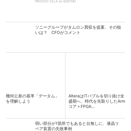
PR(COCO VILLA on GOETHE)
ソニーグループがタムロン買収を提案、その狙
いは？ CFOがコメント
幾何公差の基準「データム」
AlteraはITバブルを切り抜け全
を理解しよう
盛期へ、時代を先取りしたArm
コア＋FPGA...
弱い部分が1箇所でもあると台無しに、液晶リ
ペア装置の失敗事例