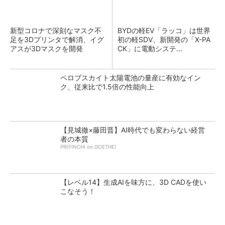
新型コロナで深刻なマスク不
BYDの軽EV「ラッコ」は世界
足を3Dプリンタで解消、イグ
初の軽SDV、新開発の「X-PA
アスが3Dマスクを開発
CK」に電動システ...
ペロブスカイト太陽電池の量産に有効なイン
ク、従来比で1.5倍の性能向上
【見城徹×藤田晋】AI時代でも変わらない経営
者の本質
PR(FINCHI on GOETHE)
【レベル14】生成AIを味方に、3D CADを使い
こなそう！