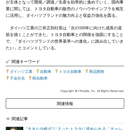
が主体となって開発／調達／生産を効率的に進めていく。国内事
業に関しては、トヨタ自動車の販売のノウハウやインフラを相互
に活用し、ダイハツブランドの魅力向上と収益力強化を図る。
ダイハツ工業の三井正則社長は「次の100年に向けた成長の道
筋を描くことができた。トヨタ自動車との関係を強固にすること
で、『ダイハツブランドの世界基準への進化』に踏み出していき
たい」とコメントしている。
関連キーワード
ダイハツ工業
|
自動車
|
トヨタ自動車
|
商品開発
|
子会社化
|
軽自動車
Copyright © ITmedia, Inc. All Rights Reserved.
関連情報
関連記事
“大きな分岐点”に入ったトヨタに求められる「チャレ