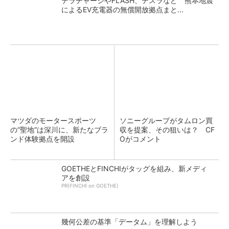
テラチャージやFLASH、テスラなど 熊本地震
によるEV充電器の無償開放拠点まと...
マツダのモータースポーツ
ソニーグループがタムロン買
の“聖地”は深川に、新たなブラ
収を提案、その狙いは？ CF
ンド体験拠点を開設
Oがコメント
GOETHEとFINCHIがタッグを組み、新メディ
アを創設
PR(FINCHI on GOETHE)
幾何公差の基準「データム」を理解しよう