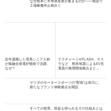
なぜ熊本に半導体産業が集まるのか――地震で
工場稼働停止相次ぐ
定年退職した理系シニア人材
テラチャージやFLASH、テス
が核融合発電炉開発で活躍、
ラなど 熊本地震によるEV充
なぜ？
電器の無償開放拠点まと...
マツダのモータースポーツの“聖地”は深川に、
新たなブランド体験拠点を開設
すべてが絶景、収益も得られるその仕組みとは