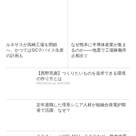
ルネサスが高崎工場を閉鎖
なぜ熊本に半導体産業が集ま
へ、かつてはSiCデバイス生産
るのか――地震で工場稼働停
の計画も
止相次ぐ
【西野亮廣】つくりたいものを追求できる環境
の作り方とは
PR(FINCHI on GOETHE)
定年退職した理系シニア人材が核融合発電炉開
発で活躍、なぜ？