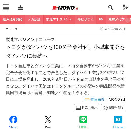
組み込み開発
メカ設計
製造マネジメント
モビリティ
FA
素材／化学
ニュース
2016年1月29日
製造マネジメントニュース
トヨタがダイハツを100％子会社化、小型車開発を
ダイハツに集約へ
トヨタ自動車とダイハツ工業は、トヨタ自動車がダイハツ工業を
完全子会社化することで合意した。ダイハツ工業は2016年7月27
日に上場を廃止し、2016年8月1日からトヨタ自動車の完全子会社
となる。ダイハツ工業はトヨタグループの小型車の商品開発や新
興国市場向けの開発／調達／生産を主導する。
[
齊藤由希
，MONOist]
PC用表示
関連情報
Share
Post
LINE
Hatena