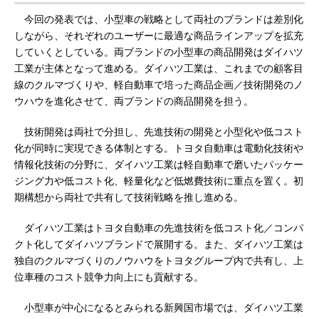
今回の発表では、小型車の戦略として両社のブランドは差別化
しながら、それぞれのユーザーに最適な商品ラインアップを拡充
していくとしている。両ブランドの小型車の商品開発はダイハツ
工業が主体となって進める。ダイハツ工業は、これまでの顧客目
線のクルマづくりや、軽自動車で培った商品企画／技術開発のノ
ウハウを進化させて、両ブランドの商品開発を担う。
技術開発は両社で分担し、先進技術の開発と小型化や低コスト
化が同時に実現できる体制とする。トヨタ自動車は電動化技術や
情報化技術の分野に、ダイハツ工業は軽自動車で磨いたパッケー
ジング力や低コスト化、軽量化など低燃費技術に重点を置く。初
期構想から両社で共有して技術戦略を推し進める。
ダイハツ工業はトヨタ自動車の先進技術を低コスト化／コンパ
クト化してダイハツブランドで展開する。また、ダイハツ工業は
独自のクルマづくりのノウハウをトヨタグループ内で共有し、上
位車種のコスト競争力向上にも貢献する。
小型車が中心になるとみられる新興国市場では、ダイハツ工業