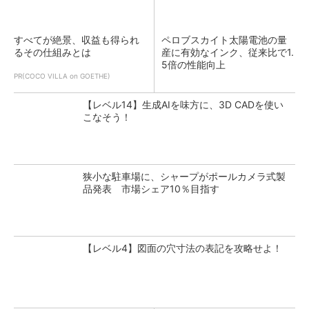
すべてが絶景、収益も得られ
ペロブスカイト太陽電池の量
るその仕組みとは
産に有効なインク、従来比で1.
5倍の性能向上
PR(COCO VILLA on GOETHE)
【レベル14】生成AIを味方に、3D CADを使い
こなそう！
狭小な駐車場に、シャープがポールカメラ式製
品発表 市場シェア10％目指す
【レベル4】図面の穴寸法の表記を攻略せよ！