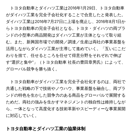
トヨタ自動車とダイハツ工業は2016年1月29日、トヨタ自動車
がダイハツ工業を完全子会社化することで合意したと発表した。
ダイハツ工業は2016年7月27日に上場を廃止し、2016年8月1日か
らトヨタ自動車の完全子会社となる。トヨタ・ダイハツの両ブラ
ンドの小型車の商品開発はダイハツ工業が主体となって取り組
む。また、新興国市場での開発／調達／生産は両社の事業基盤を
活用しながらダイハツ工業が主導して進めていく。「互いにこだ
わりを捨て、任せるところを任せて得意分野をそれぞれで伸ば
す“選択と集中”」（トヨタ自動車 社長の豊田章男氏）によって、
グローバル競争を勝ち抜く。
トヨタ自動車がダイハツ工業を完全子会社化するのは、両社で
共通した戦略の下で技術やノウハウ、事業基盤を融合し、両ブラ
ンドの特色を生かした競争力のある商品をグローバルで展開する
ためだ。両社の強みを生かすマネジメントの独自性は維持しなが
ら、一体となって高度化する技術革新やスピーディーな事業展開
に対応していく。
トヨタ自動車とダイハツ工業の協業体制