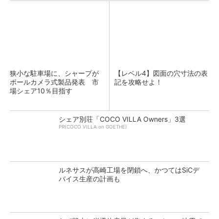
狭小な駐車場に、シャープが
【レベル4】図面の穴寸法の表
ポールカメラ式製品発表 市
記を攻略せよ！
場シェア10％目指す
シェア別荘「COCO VILLA Owners」3選
PR(COCO VILLA on GOETHE)
ルネサスが高崎工場を閉鎖へ、かつてはSiCデ
バイス生産の計画も