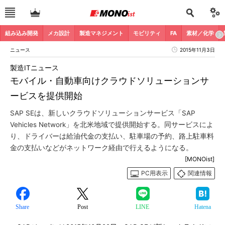
組み込み開発
メカ設計
製造マネジメント
モビリティ
FA
素材／化学
ニュース
2015年11月3日
製造ITニュース
モバイル・自動車向けクラウドソリューションサ
ービスを提供開始
SAP SEは、新しいクラウドソリューションサービス「SAP
Vehicles Network」を北米地域で提供開始する。同サービスによ
り、ドライバーは給油代金の支払い、駐車場の予約、路上駐車料
金の支払いなどがネットワーク経由で行えるようになる。
[MONOist]
PC用表示
関連情報
Share
Post
LINE
Hatena