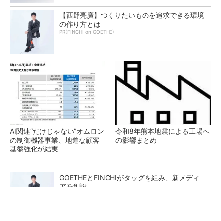
【西野亮廣】つくりたいものを追求できる環境
の作り方とは
PR(FINCHI on GOETHE)
AI関連“だけじゃない”オムロン
令和8年熊本地震による工場へ
の制御機器事業、地道な顧客
の影響まとめ
基盤強化が結実
GOETHEとFINCHIがタッグを組み、新メディ
アを創設
PR(FINCHI on GOETHE)