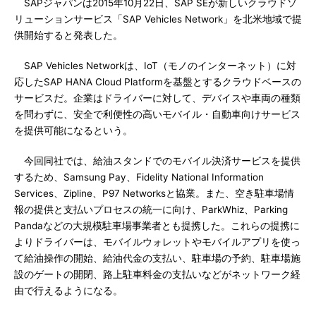
SAPジャパンは2015年10月22日、SAP SEが新しいクラウドソ
リューションサービス「SAP Vehicles Network」を北米地域で提
供開始すると発表した。
SAP Vehicles Networkは、IoT（モノのインターネット）に対
応したSAP HANA Cloud Platformを基盤とするクラウドベースの
サービスだ。企業はドライバーに対して、デバイスや車両の種類
を問わずに、安全で利便性の高いモバイル・自動車向けサービス
を提供可能になるという。
今回同社では、給油スタンドでのモバイル決済サービスを提供
するため、Samsung Pay、Fidelity National Information
Services、Zipline、P97 Networksと協業。また、空き駐車場情
報の提供と支払いプロセスの統一に向け、ParkWhiz、Parking
Pandaなどの大規模駐車場事業者とも提携した。これらの提携に
よりドライバーは、モバイルウォレットやモバイルアプリを使っ
て給油操作の開始、給油代金の支払い、駐車場の予約、駐車場施
設のゲートの開閉、路上駐車料金の支払いなどがネットワーク経
由で行えるようになる。