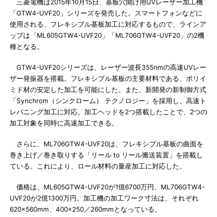
三菱電機は2015年10月15日、基板穴開け用UVレーザー加工機
「GTW4-UVF20」シリーズを発売した。スマートフォンなどに
使用される、フレキシブル基板加工に対応するもので、ラインア
ップは「ML605GTW4-UVF20」「ML706GTW4-UVF20」の2機
種となる。
GTW4-UVF20シリーズは、レーザー波長355nmの高速UVレー
ザー発振器を搭載。フレキシブル基板の主要材料である、ポリイ
ミド材の安定した加工を可能にした。また、新開発の新制御方式
「Synchrom（シンクローム） テクノロジー」を採用し、高速ト
レパニング加工に対応。加工ヘッドを2つ搭載したことで、2つの
加工対象を同時に高速加工できる。
さらに、ML706GTW4-UVF20は、フレキシブル基板の曲面を
巻き上げ／巻き取りする「リール to リール搬送装置」を搭載し
ている。これにより、ロール材料の量産加工に対応した。
価格は、ML605GTW4-UVF20が1億6700万円、ML706GTW4-
UVF20が2億1300万円。加工機の加工ワーク寸法は、それぞれ
620×560mm、400×250／260mmとなっている。