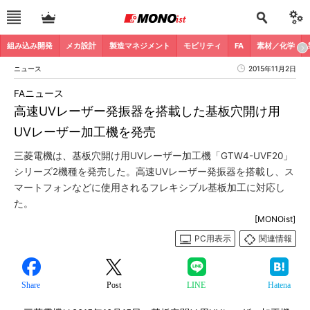
組み込み開発
メカ設計
製造マネジメント
モビリティ
FA
素材／化学
ニュース
2015年11月2日
FAニュース
高速UVレーザー発振器を搭載した基板穴開け用
UVレーザー加工機を発売
三菱電機は、基板穴開け用UVレーザー加工機「GTW4-UVF20」
シリーズ2機種を発売した。高速UVレーザー発振器を搭載し、ス
マートフォンなどに使用されるフレキシブル基板加工に対応し
た。
[MONOist]
PC用表示
関連情報
Share
Post
LINE
Hatena