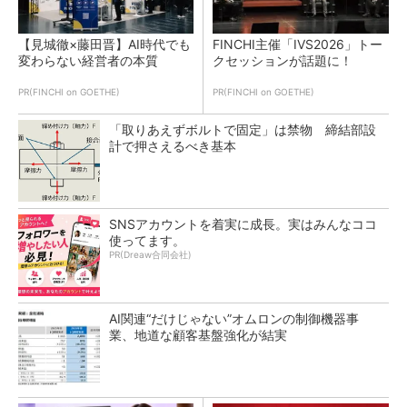
【見城徹×藤田晋】AI時代でも
FINCHI主催「IVS2026」トー
変わらない経営者の本質
クセッションが話題に！
PR(FINCHI on GOETHE)
PR(FINCHI on GOETHE)
「取りあえずボルトで固定」は禁物 締結部設
計で押さえるべき基本
SNSアカウントを着実に成長。実はみんなココ
使ってます。
PR(Dreaw合同会社)
AI関連“だけじゃない”オムロンの制御機器事
業、地道な顧客基盤強化が結実