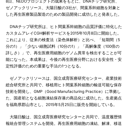
8日、NEDOプロジェクトの成果をもとに、DNAチップ研究所、
ゼノアックリソース、大陽日酸の3社が、間葉系幹細胞を対象と
した再生医療製品製造のための製品開発に成功したと発表した。
DNAチップ研究所は、ヒト間葉系幹細胞の品質評価に特化した
カスタムアレイCGH解析サービスを2015年10月8日に開始した。
これにより、従来の検査法（染色体解析）と比べ、「短期間（5
分の1）」「少ない細胞試料（10分の1）」「高解像度（100倍の
詳しさ）」で、再生医療用細胞のゲノム異常を検出することが可
能になった。本成果は、今後の再生医療分野における安全性・安
定性評価のための重要な手法の1つとなる。
ゼノアックリソースは、国立成育医療研究センター、産業技術
総合研究所と共同で、移植用ヒト間葉系幹細胞の輸送可能な保存
技術を開発し、GMP（Good Manufacturing Practice）に準拠し
た、国産初となる細胞凍結保存液の商品化に成功した。生産拠点
を福島県郡山市とし、2015年5月25日に販売を開始している。
大陽日酸は、国立成育医療研究センターと共同で、温度履歴情
報統合管理システムを開発。再生医療用細胞の凍結、解凍、移送