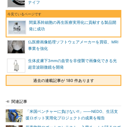
ナイフ
間葉系幹細胞の再生医療実用化に貢献する製品開
発に成功
仏医療画像処理ソフトウェアメーカーを買収、MRI
事業を強化
生体皮膚下3mmの血管を非侵襲で画像化できる光
超音波顕微鏡を開発
過去の連載記事が 180 件あります
関連記事
「米国ベンチャーに負けない!!」――NEDO、生活支
援ロボット実用化プロジェクトの成果を報告