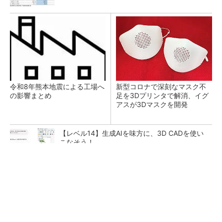
令和8年熊本地震による工場へ
新型コロナで深刻なマスク不
の影響まとめ
足を3Dプリンタで解消、イグ
アスが3Dマスクを開発
【レベル14】生成AIを味方に、3D CADを使い
こなそう！
チームが本音で意見を交わし合い、多様な人財
が挑戦できる組織へ
PR(dentsu Japan)