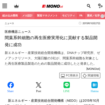
組み込み開発
メカ設計
製造マネジメント
モビリティ
FA
素材／化学
ニュース
2015年10月27日
医療機器ニュース
間葉系幹細胞の再生医療実用化に貢献する製品開
発に成功
新エネルギー・産業技術総合開発機構は、DNAチップ研究所、ゼ
ノアックリソース、大陽日酸の3社が、間葉系幹細胞を対象とし
た再生医療製品製造のための製品開発に成功したと発表した。
[MONOist]
PC用表示
関連情報
Share
Post
LINE
Hatena
新エネルギー・産業技術総合開発機構（NEDO）は2015年10月