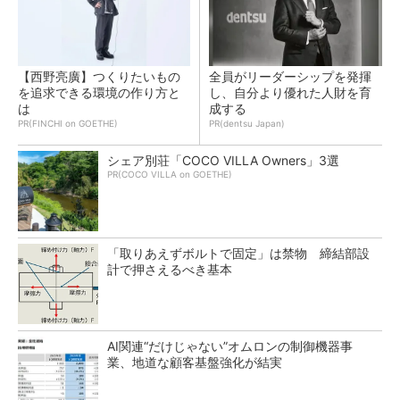
【西野亮廣】つくりたいもの
全員がリーダーシップを発揮
を追求できる環境の作り方と
し、自分より優れた人財を育
は
成する
PR(FINCHI on GOETHE)
PR(dentsu Japan)
シェア別荘「COCO VILLA Owners」3選
PR(COCO VILLA on GOETHE)
「取りあえずボルトで固定」は禁物 締結部設
計で押さえるべき基本
AI関連“だけじゃない”オムロンの制御機器事
業、地道な顧客基盤強化が結実