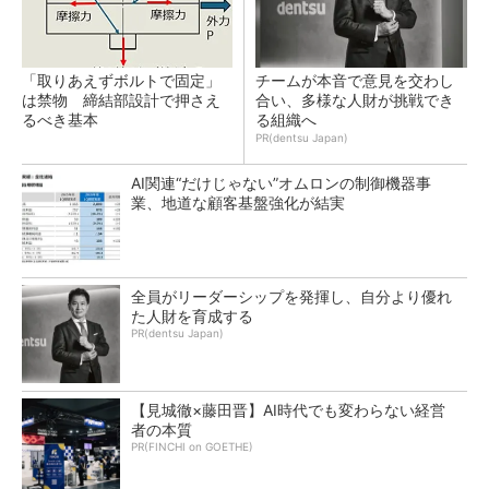
「取りあえずボルトで固定」
チームが本音で意見を交わし
は禁物 締結部設計で押さえ
合い、多様な人財が挑戦でき
るべき基本
る組織へ
PR(dentsu Japan)
AI関連“だけじゃない”オムロンの制御機器事
業、地道な顧客基盤強化が結実
全員がリーダーシップを発揮し、自分より優れ
た人財を育成する
PR(dentsu Japan)
【見城徹×藤田晋】AI時代でも変わらない経営
者の本質
PR(FINCHI on GOETHE)