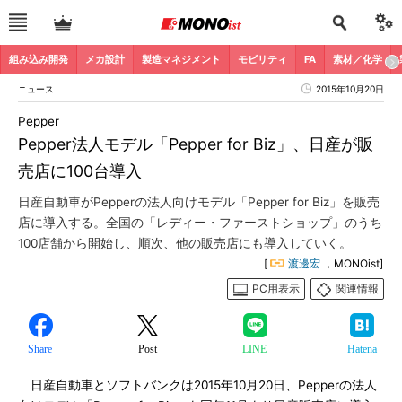
組み込み開発
メカ設計
製造マネジメント
モビリティ
FA
素材／化学
ニュース
2015年10月20日
Pepper
Pepper法人モデル「Pepper for Biz」、日産が販
売店に100台導入
日産自動車がPepperの法人向けモデル「Pepper for Biz」を販売
店に導入する。全国の「レディー・ファーストショップ」のうち
100店舗から開始し、順次、他の販売店にも導入していく。
[
渡邊宏
，MONOist]
PC用表示
関連情報
Share
Post
LINE
Hatena
日産自動車とソフトバンクは2015年10月20日、Pepperの法人