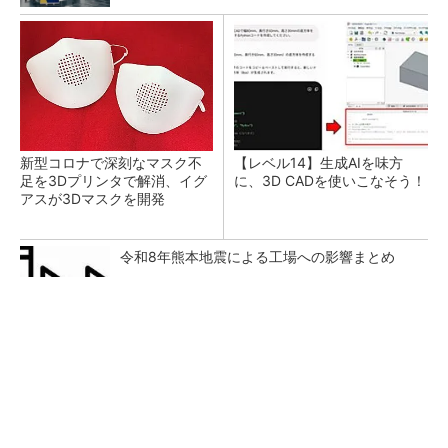
新型コロナで深刻なマスク不
【レベル14】生成AIを味方
足を3Dプリンタで解消、イグ
に、3D CADを使いこなそう！
アスが3Dマスクを開発
令和8年熊本地震による工場への影響まとめ
【見城徹×藤田晋】AI時代でも変わらない経営
者の本質
PR(FINCHI on GOETHE)