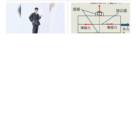
【西野亮廣】つくりたいもの
「取りあえずボルトで固定」
を追求できる環境の作り方と
は禁物 締結部設計で押さえ
は
るべき基本
PR(FINCHI on GOETHE)
【見城徹×藤田晋】AI時代でも変わらない経営
者の本質
PR(FINCHI on GOETHE)
AI関連“だけじゃない”オムロンの制御機器事
業、地道な顧客基盤強化が結実