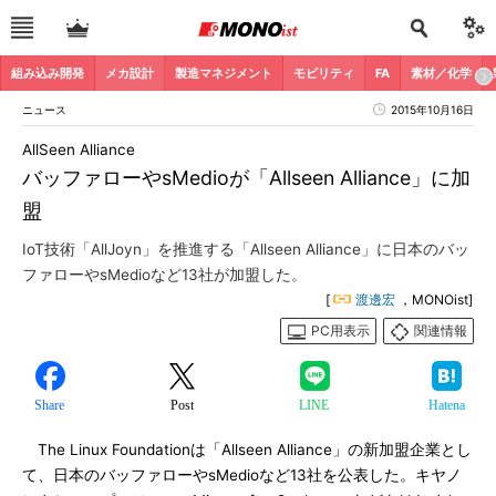
組み込み開発
メカ設計
製造マネジメント
モビリティ
FA
素材／化学
ニュース
2015年10月16日
AllSeen Alliance
バッファローやsMedioが「Allseen Alliance」に加
盟
IoT技術「AllJoyn」を推進する「Allseen Alliance」に日本のバッ
ファローやsMedioなど13社が加盟した。
[
渡邊宏
，MONOist]
PC用表示
関連情報
Share
Post
LINE
Hatena
The Linux Foundationは「Allseen Alliance」の新加盟企業とし
て、日本のバッファローやsMedioなど13社を公表した。キヤノ