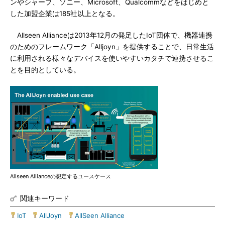
ンやシャープ、ソニー、Microsoft、Qualcommなどをはじめと
した加盟企業は185社以上となる。
Allseen Allianceは2013年12月の発足したIoT団体で、機器連携
のためのフレームワーク「Alljoyn」を提供することで、日常生活
に利用される様々なデバイスを使いやすいカタチで連携させるこ
とを目的としている。
Allseen Allianceの想定するユースケース
関連キーワード
IoT
|
AllJoyn
|
AllSeen Alliance