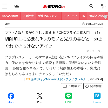
組み込み開発
メカ設計
製造マネジメント
モビリティ
FA
素材／化学
連載
2015年9月25日
ママさん設計者がやさしく教える「CNCフライス超入門」（6）
切削加工に必要な9つのモノと完成の喜びと、気ま
ぐれでそっけないアイツ
（3/6 ページ）
ファブレスメーカーのママさん設計者がCNCフライスの特長や魅
力、使い方を分かりやすく解説する連載。第6回はいよいよ最終
回！ 必要な物をそろえて、いよいよ切削加工の本番へ。完成品
はもちろんネコさまにチェックしていただく。
[
藤崎 淳子／Material工房・テクノフレキス
，MONOist]
PC用表示
関連情報
Share
Post
LINE
Hatena