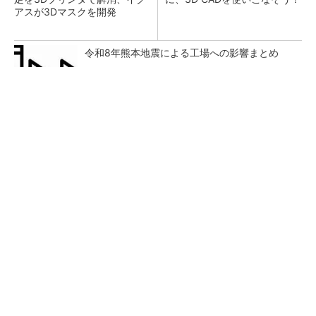
アスが3Dマスクを開発
令和8年熊本地震による工場への影響まとめ
SNSアカウントを着実に成長。実はみんなココ
使ってます。
PR(Dreaw合同会社)
狭小な駐車場に、シャープがポールカメラ式製
品発表 市場シェア10％目指す