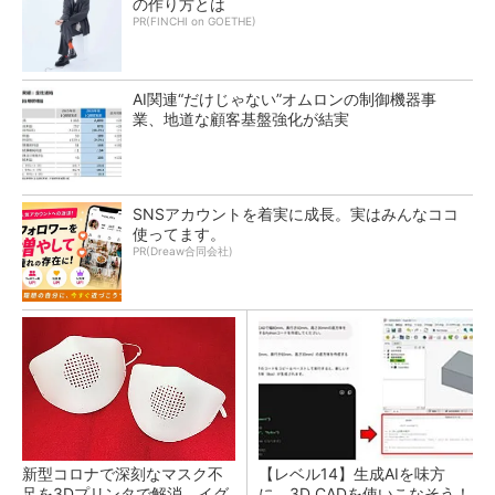
の作り方とは
PR(FINCHI on GOETHE)
AI関連“だけじゃない”オムロンの制御機器事
業、地道な顧客基盤強化が結実
SNSアカウントを着実に成長。実はみんなココ
使ってます。
PR(Dreaw合同会社)
新型コロナで深刻なマスク不
【レベル14】生成AIを味方
足を3Dプリンタで解消、イグ
に、3D CADを使いこなそう！