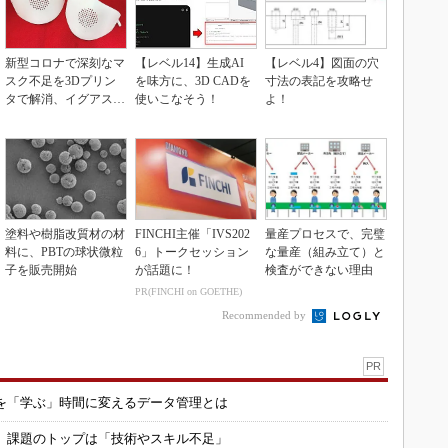
新型コロナで深刻なマ
【レベル14】生成AI
【レベル4】図面の穴
スク不足を3Dプリン
を味方に、3D CADを
寸法の表記を攻略せ
タで解消、イグアスが
使いこなそう！
よ！
3Dマスクを開発
塗料や樹脂改質材の材
FINCHI主催「IVS202
量産プロセスで、完璧
料に、PBTの球状微粒
6」トークセッション
な量産（組み立て）と
子を販売開始
が話題に！
検査ができない理由
PR(FINCHI on GOETHE)
Recommended by
PR
を「学ぶ」時間に変えるデータ管理とは
用 課題のトップは「技術やスキル不足」