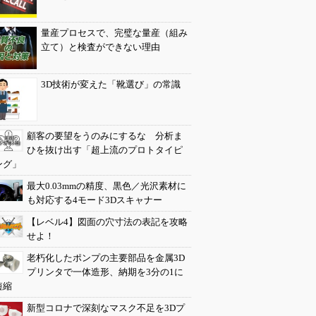
量産プロセスで、完璧な量産（組み
立て）と検査ができない理由
3D技術が変えた「靴選び」の常識
顧客の要望をうのみにするな 分析ま
ひを抜け出す「超上流のプロトタイピ
ング」
最大0.03mmの精度、黒色／光沢素材に
も対応する4モード3Dスキャナー
【レベル4】図面の穴寸法の表記を攻略
せよ！
老朽化したポンプの主要部品を金属3D
プリンタで一体造形、納期を3分の1に
短縮
新型コロナで深刻なマスク不足を3Dプ