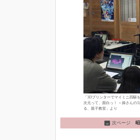
「3Dプリンターでマイミニ四駆
次元って、面白っ！ ～操さんの3
る、親子教室」より
次ページ
昭
→