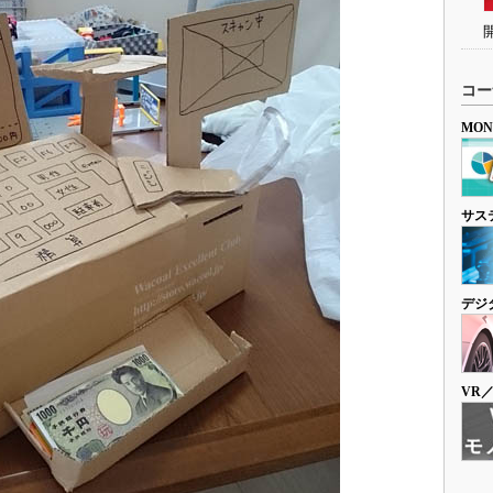
コー
MO
サス
デジ
VR