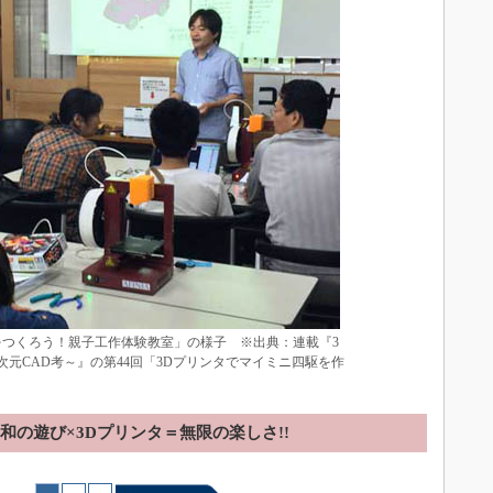
をつくろう！親子工作体験教室」の様子 ※出典：連載『3
次元CAD考～』の第44回「3Dプリンタでマイミニ四駆を作
和の遊び×3Dプリンタ＝無限の楽しさ!!