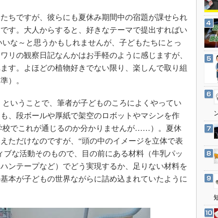
3Dプリンタ
産業オープンネット展
たちですが、彼らにも夏休み期間中の宿題が課せられ
デジタルツインとCAE
」です。大人からすると、好きなテーマで提出すればい
S＆OP
いいな～と思うかもしれませんが、子どもたちにとっ
インダストリー4.0
マワリの観察日記なんかはお手軽のように感じますが、
イノベーション
れます。よほどの植物好きでない限り、楽しんで取り組
製造業ビッグデータ
基準）。
メイドインジャパン
 ということで、筆者が子どものころによくやってい
植物工場
ても、段ボールや厚紙で架空のロボットやマシンを作
知財マネジメント
学校でこれが通じるのか分かりませんが……）。夏休
海外生産
えただけなのですが、“頭の中のイメージを立体で表
ィブな活動そのもので、目の前にある材料（牛乳パッ
グローバル設計・開発
ロハンテープなど）でどう実現するか、足りない材料を
制御セキュリティ
の基本が子どもの世界ながらに詰め込まれていたように
新型コロナへの対応