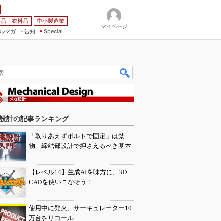
薬品・衣料品
中小製造業
マイページ
ルマガ
告知
Special
設計の記事ランキング
「取りあえずボルトで固定」は禁
物 締結部設計で押さえるべき基本
【レベル14】生成AIを味方に、3D
CADを使いこなそう！
使用中に発火、サーキュレーター10
万台をリコール