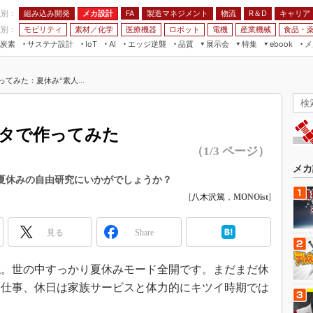
程別：
組み込み開発
メカ設計
製造マネジメント
物流
R＆D
キャリア
FA
業別：
モビリティ
素材／化学
医療機器
ロボット
電機
産業機械
食品・
炭素
サステナ設計
エッジ逆襲
品質
展示会
特集
メ
IoT
AI
ebook
伝承
組み込み開発
CEATEC
読者調査まとめ
編集後記
てみた：夏休み“素人...
JIMTOF
保全
メカ設計
つながるクルマ
組込み/エッジ コンピューティング
ス
 AI
製造マネジメント
5G
展＆IoT/5Gソリューション展
VR／AR
FA
ンタで作ってみた
IIFES
モビリティ
フィールドサービス
（1/3 ページ）
国際ロボット展
素材／化学
FPGA
メカ
ジャパンモビリティショー
。夏休みの自由研究にいかがでしょうか？
組み込み画像技術
[
八木沢篤
，
MONOist
]
TECHNO-FRONTIER
組み込みモデリング
人テク展
見る
Windows Embedded
Share
スマート工場EXPO
車載ソフト開発
EdgeTech+
。世の中すっかり夏休みモード全開です。まだまだ休
ISO26262
日本ものづくりワールド
は仕事、休日は家族サービスと体力的にキツイ時期では
無償設計ツール
AUTOMOTIVE WORLD