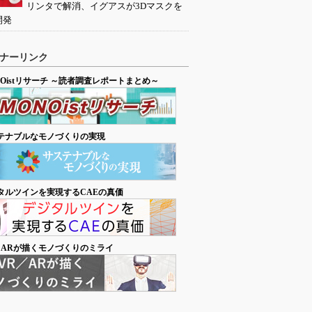
リンタで解消、イグアスが3Dマスクを
開発
ナーリンク
NOistリサーチ ～読者調査レポートまとめ～
テナブルなモノづくりの実現
タルツインを実現するCAEの真価
／ARが描くモノづくりのミライ