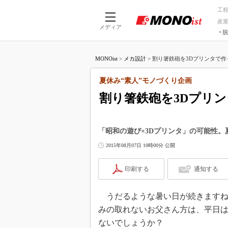
工
産
メディア
脱
つながる技術
AI×技術
MONOist
>
メカ設計
>
割り箸鉄砲を3Dプリンタで作っ
つながる工場
AI×設備
つながるサービ
Physical
夏休み“素人”モノづくり企画
割り箸鉄砲を3Dプリ
「昭和の遊び×3Dプリンタ」の可能性
2015年08月07日 10時00分 公開
印刷する
通知する
うだるような暑い日が続きますね
みの取れないお父さん方は、平日
ないでしょうか？