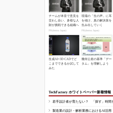
チームが本音で意見を
現場の「生の声」に耳
交わし合い、多様な人
を傾け、真の解決策を
財が挑戦できる組織へ
生み出していく
PR(dentsu Japan)
PR(dentsu Japan)
生成AI×3D CADでど
幾何公差の基準「デー
こまでできるか試して
タム」を理解しよう
みた
TechFactory ホワイトペーパー新着情報
若手設計者が育たない？ 「探す」時間
製造業の設計・解析業務におけるAI活