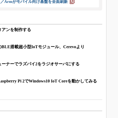
ス／Armがモバイル向け基盤を全面刷新
タアンを制作する
BLE搭載超小型IoTモジュール、Cerevoより
ューナーでラズパイ2をラジオサーバにする
erry Pi 2でWindows10 IoT Coreを動かしてみる