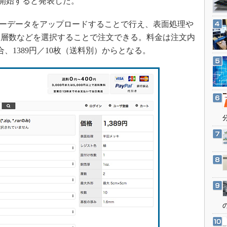
供開始すると発表した。
3Dプリンタ
産業オープンネット展
デジタルツインとCAE
ーデータをアップロードすることで行え、表面処理や
S＆OP
、層数などを選択することで注文できる。料金は注文内
、1389円／10枚（送料別）からとなる。
インダストリー4.0
イノベーション
製造業ビッグデータ
メイドインジャパン
植物工場
知財マネジメント
海外生産
グローバル設計・開発
制御セキュリティ
新型コロナへの対応