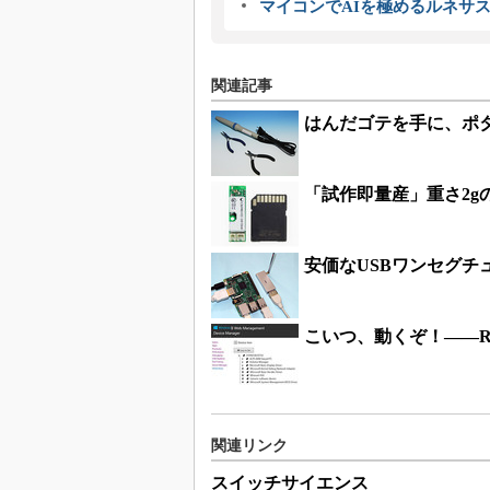
マイコンでAIを極めるルネサ
関連記事
はんだゴテを手に、ポ
「試作即量産」重さ2gの
安価なUSBワンセグチ
こいつ、動くぞ！――Raspb
関連リンク
スイッチサイエンス