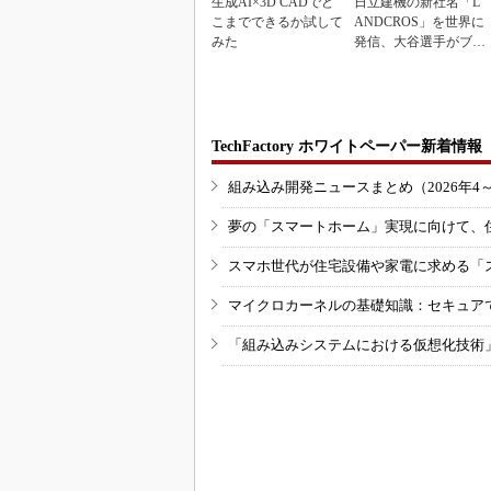
生成AI×3D CADでど
日立建機の新社名「L
こまでできるか試して
ANDCROS」を世界に
みた
発信、大谷選手がブラ
ンドアンバサダー...
TechFactory ホワイトペーパー新着情報
組み込み開発ニュースまとめ（2026年4
夢の「スマートホーム」実現に向けて、
スマホ世代が住宅設備や家電に求める「
マイクロカーネルの基礎知識：セキュア
「組み込みシステムにおける仮想化技術