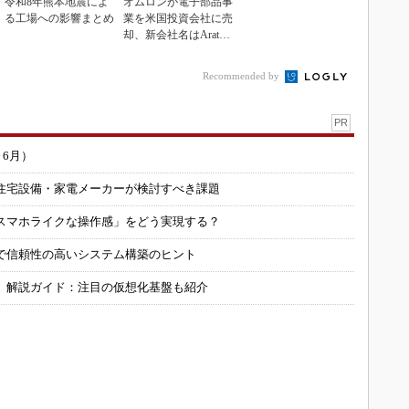
令和8年熊本地震によ
オムロンが電子部品事
る工場への影響まとめ
業を米国投資会社に売
却、新会社名はAratas
に
Recommended by
PR
～6月）
住宅設備・家電メーカーが検討すべき課題
スマホライクな操作感」をどう実現する？
で信頼性の高いシステム構築のヒント
」解説ガイド：注目の仮想化基盤も紹介