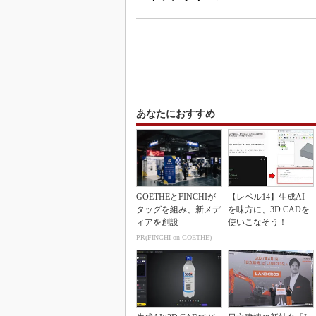
あなたにおすすめ
GOETHEとFINCHIが
【レベル14】生成AI
タッグを組み、新メデ
を味方に、3D CADを
ィアを創設
使いこなそう！
PR(FINCHI on GOETHE)