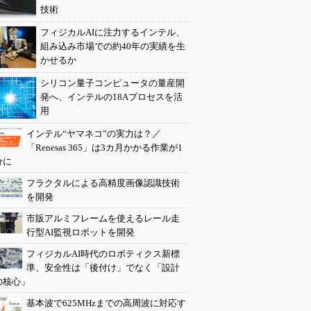
技術
フィジカルAIに注力するインテル、
組み込み市場での約40年の実績を生
かせるか
シリコン量子コンピュータの量産開
発へ、インテルの18Aプロセスを活
用
インテル“ヤマネコ”の実力は？／
「Renesas 365」は3カ月かかる作業が1
分に
フラクタルによる高精度画像認識技術
を開発
市販アルミフレームを使えるレール走
行型AI監視ロボットを開発
フィジカルAI時代のロボティクス新標
準、安全性は「後付け」でなく「設計
の核心」
基本波で625MHzまでの高周波に対応す