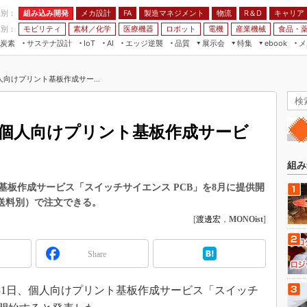
程別：
組み込み開発
メカ設計
製造マネジメント
物流
R＆D
キャリア
FA
業別：
モビリティ
素材／化学
医療機器
ロボット
電機
産業機械
食品・
炭素
サステナ設計
エッジ逆襲
品質
展示会
特集
メ
IoT
AI
ebook
伝承
組み込み開発
CEATEC
読者調査まとめ
編集後記
向けプリント基板作成サー...
JIMTOF
保全
メカ設計
つながるクルマ
組込み/エッジ コンピューティング
ス
 AI
製造マネジメント
5G
展＆IoT/5Gソリューション展
VR／AR
FA
個人向けプリント基板作成サービ
IIFES
モビリティ
フィールドサービス
国際ロボット展
素材／化学
FPGA
組み
ジャパンモビリティショー
組み込み画像技術
板作成サービス「スイッチサイエンス PCB」を8月に提供開
TECHNO-FRONTIER
枚（送料別）で注文できる。
組み込みモデリング
人テク展
[
渡邊宏
，
MONOist
]
Windows Embedded
スマート工場EXPO
車載ソフト開発
Share
EdgeTech+
ISO26262
日本ものづくりワールド
月31日、個人向けプリント基板作成サービス「スイッチ
無償設計ツール
AUTOMOTIVE WORLD