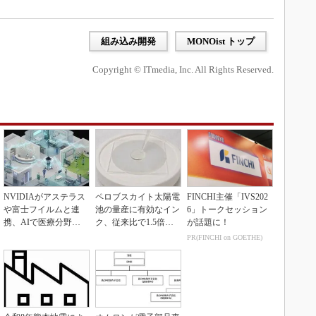
組み込み開発
MONOist トップ
Copyright © ITmedia, Inc. All Rights Reserved.
NVIDIAがアステラス
ペロブスカイト太陽電
FINCHI主催「IVS202
や富士フイルムと連
池の量産に有効なイン
6」トークセッション
携、AIで医療分野支
ク、従来比で1.5倍の
が話題に！
援へ
性能向上
PR(FINCHI on GOETHE)