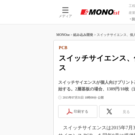
工
産
メディア
脱
つながる技術
AI×技術
MONOist
>
組み込み開発
>
スイッチサイエンス、個人
つながる工場
AI×設備
つながるサービ
Physical
PCB
スイッチサイエンス、
ス
スイッチサイエンスが個人向けプリント基
始する。2層基板の場合、1389円/10
2015年07月31日 18時00分 公開
印刷する
見る
スイッチサイエンスは2015年7