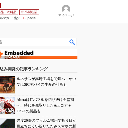
薬品・衣料品
中小製造業
マイページ
ルマガ
告知
Special
込み開発の記事ランキング
ルネサスが高崎工場を閉鎖へ、かつ
てはSiCデバイス生産の計画も
AlteraはITバブルを切り抜け全盛期
へ、時代を先取りしたArmコア＋
FPGAの製品も
強度20倍のフィルム採用で折り目が
目立ちにくい折りたたみスマホの新