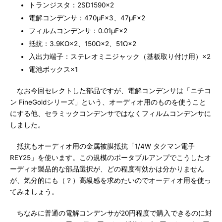
トランジスタ：2SD1590×2
電解コンデンサ：470μF×3、47μF×2
フィルムコンデンサ：0.01μF×2
抵抗：3.9KΩ×2、150Ω×2、51Ω×2
入出力端子：ステレオミニジャック（基板取り付け用）×2
電池ボックス×1
なお今回セレクトした部品ですが、電解コンデンサは「ニチコ
ン FineGoldシリーズ」という、オーディオ用のものを使うこと
にする他、セラミックコンデンサではなくフィルムコンデンサに
しました。
抵抗もオーディオ用の金属被膜抵抗「1/4W タクマン電子
REY25」を使います。この規模のポータブルアンプでこうしたオ
ーディオ製品的な部品選択が、どの程度有効かは分かりません
が、気分的にも（？）高級感を求めたいのでオーディオ用を使っ
てみましょう。
ちなみに普通の電解コンデンサが20円程度で購入できるのに対