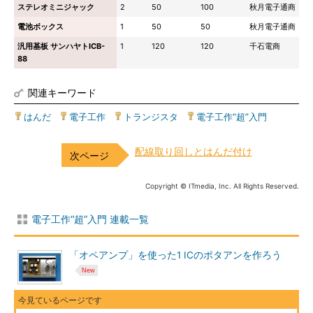
ステレオミニジャック
2
50
100
秋月電子通商
電池ボックス
1
50
50
秋月電子通商
汎用基板 サンハヤトICB-
1
120
120
千石電商
88
関連キーワード
はんだ
|
電子工作
|
トランジスタ
|
電子工作“超”入門
配線取り回しとはんだ付け
Copyright © ITmedia, Inc. All Rights Reserved.
電子工作“超”入門 連載一覧
「オペアンプ」を使った1 ICのポタアンを作ろう