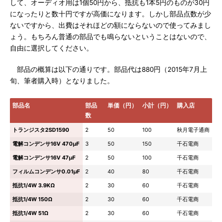
して、オーディオ用は1個50円から、抵抗も1本5円のものが30円
になったりと数十円ですが高価になります。しかし部品点数が少
ないですから、出費はそれほどの額にならないので使ってみまし
ょう。もちろん普通の部品でも鳴らないということはないので、
自由に選択してください。
部品の概算は以下の通りです。部品代は880円（2015年7月上
旬、筆者購入時）となりました。
部品名
部品
単価（円）
小計（円）
購入店
数
トランジスタ2SD1590
2
50
100
秋月電子通商
電解コンデンサ16V 470μF
3
50
150
千石電商
電解コンデンサ16V 47μF
2
50
100
千石電商
フィルムコンデンサ0.01μF
2
40
80
千石電商
抵抗1/4W 3.9KΩ
2
30
60
千石電商
抵抗1/4W 150Ω
2
30
60
千石電商
抵抗1/4W 51Ω
2
30
60
千石電商