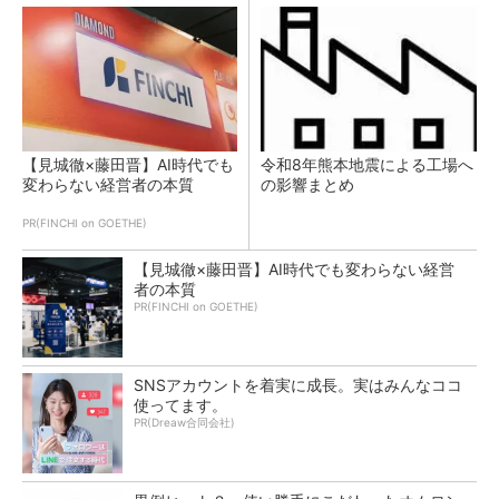
【見城徹×藤田晋】AI時代でも
令和8年熊本地震による工場へ
変わらない経営者の本質
の影響まとめ
PR(FINCHI on GOETHE)
【見城徹×藤田晋】AI時代でも変わらない経営
者の本質
PR(FINCHI on GOETHE)
SNSアカウントを着実に成長。実はみんなココ
使ってます。
PR(Dreaw合同会社)