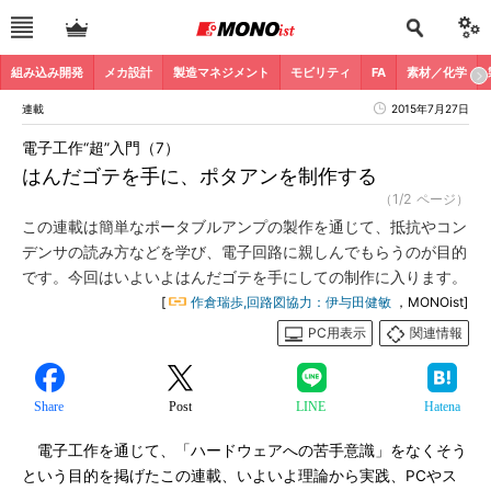
組み込み開発
メカ設計
製造マネジメント
モビリティ
FA
素材／化学
連載
2015年7月27日
電子工作“超”入門（7）
はんだゴテを手に、ポタアンを制作する
（1/2 ページ）
この連載は簡単なポータブルアンプの製作を通じて、抵抗やコン
デンサの読み方などを学び、電子回路に親しんでもらうのが目的
です。今回はいよいよはんだゴテを手にしての制作に入ります。
[
作倉瑞歩,回路図協力：伊与田健敏
，MONOist]
PC用表示
関連情報
Share
Post
LINE
Hatena
電子工作を通じて、「ハードウェアへの苦手意識」をなくそう
という目的を掲げたこの連載、いよいよ理論から実践、PCやス