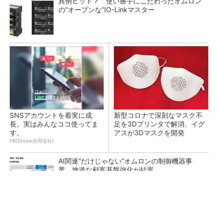
異例ヒット？ 使い勝手にこだわったオムロン
の“オープンな”IO-Linkマスター
SNSアカウントを着実に成
新型コロナで深刻なマスク不
長。実はみんなココ使ってま
足を3Dプリンタで解消、イグ
す。
アスが3Dマスクを開発
PR(Dreaw合同会社)
AI関連“だけじゃない”オムロンの制御機器事
業、地道な顧客基盤強化が結実
【レベル14】生成AIを味方に、3D CADを使い