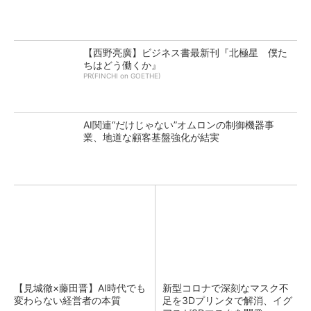
【西野亮廣】ビジネス書最新刊『北極星 僕た
ちはどう働くか』
PR(FINCHI on GOETHE)
AI関連“だけじゃない”オムロンの制御機器事
業、地道な顧客基盤強化が結実
【見城徹×藤田晋】AI時代でも
新型コロナで深刻なマスク不
変わらない経営者の本質
足を3Dプリンタで解消、イグ