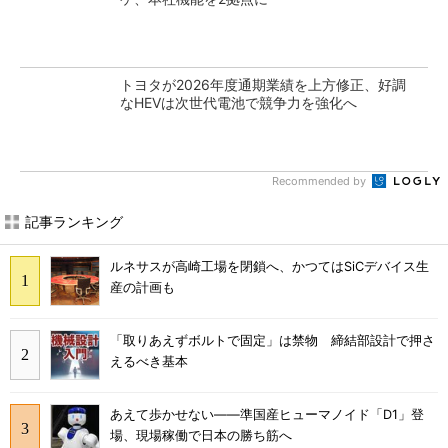
トヨタが2026年度通期業績を上方修正、好調
なHEVは次世代電池で競争力を強化へ
Recommended by
記事ランキング
ルネサスが高崎工場を閉鎖へ、かつてはSiCデバイス生
産の計画も
「取りあえずボルトで固定」は禁物 締結部設計で押さ
えるべき基本
あえて歩かせない――準国産ヒューマノイド「D1」登
場、現場稼働で日本の勝ち筋へ