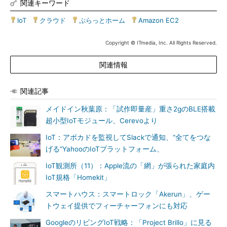
関連キーワード
IoT
|
クラウド
|
ぷらっとホーム
|
Amazon EC2
Copyright © ITmedia, Inc. All Rights Reserved.
関連情報
関連記事
メイドイン秋葉原：「試作即量産」重さ2gのBLE搭載
超小型IoTモジュール、Cerevoより
IoT：アボカドを監視してSlackで通知、“全てをつな
げる”YahooのIoTプラットフォーム、
IoT観測所（11）：Apple流の「網」が張られた家庭内
IoT規格「Homekit」
スマートハウス：スマートロック「Akerun」、ゲー
トウェイ提供でフィーチャーフォンにも対応
GoogleのリビングIoT戦略：「Project Brillo」に見る