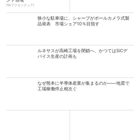
PR(アクセンチュア)
狭小な駐車場に、シャープがポールカメラ式製
品発表 市場シェア10％目指す
ルネサスが高崎工場を閉鎖へ、かつてはSiCデ
バイス生産の計画も
なぜ熊本に半導体産業が集まるのか――地震で
工場稼働停止相次ぐ