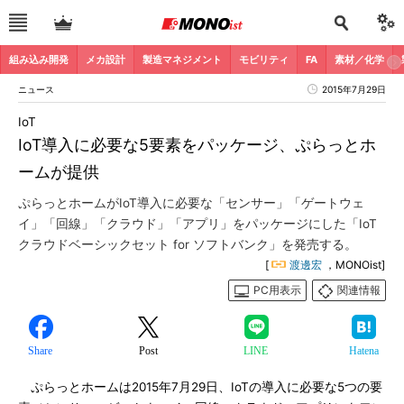
組み込み開発
メカ設計
製造マネジメント
モビリティ
FA
素材／化学
ニュース
2015年7月29日
IoT
IoT導入に必要な5要素をパッケージ、ぷらっとホ
ームが提供
ぷらっとホームがIoT導入に必要な「センサー」「ゲートウェ
イ」「回線」「クラウド」「アプリ」をパッケージにした「IoT
クラウドベーシックセット for ソフトバンク」を発売する。
[
渡邊宏
，MONOist]
PC用表示
関連情報
Share
Post
LINE
Hatena
ぷらっとホームは2015年7月29日、IoTの導入に必要な5つの要