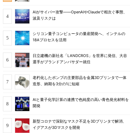
AIがサイバー攻撃――OpenAIやClaudeで相次ぐ事態、
波及リスクは
シリコン量子コンピュータの量産開発へ、インテルの
18Aプロセスを活用
日立建機の新社名「LANDCROS」を世界に発信、大谷
選手がブランドアンバサダー就任
老朽化したポンプの主要部品を金属3Dプリンタで一体
造形、納期を3分の1に短縮
AIと量子化学計算の連携で色純度の高い青色発光材料を
開発
新型コロナで深刻なマスク不足を3Dプリンタで解消、
イグアスが3Dマスクを開発