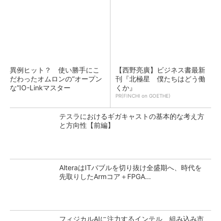
異例ヒット？ 使い勝手にこ
【西野亮廣】ビジネス書最新
だわったオムロンの“オープン
刊『北極星 僕たちはどう働
な”IO-Linkマスター
くか』
PR(FINCHI on GOETHE)
テスラにおけるギガキャストの基本的な考え方
と方向性【前編】
AlteraはITバブルを切り抜け全盛期へ、時代を
先取りしたArmコア＋FPGA...
フィジカルAIに注力するインテル、組み込み市