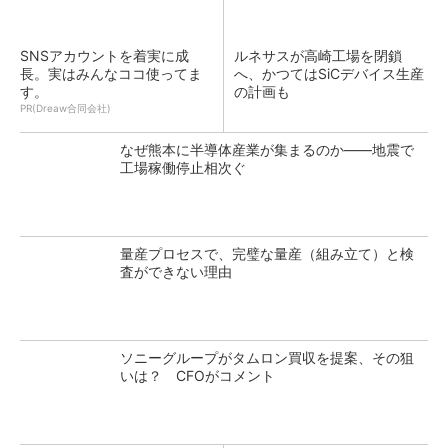
SNSアカウントを着実に成
ルネサスが高崎工場を閉鎖
長。実はみんなココ使ってま
へ、かつてはSiCデバイス生産
す。
の計画も
PR(Dreaw合同会社)
なぜ熊本に半導体産業が集まるのか――地震で
工場稼働停止相次ぐ
量産プロセスで、完璧な量産（組み立て）と検
査ができない理由
ソニーグループがタムロン買収を提案、その狙
いは？ CFOがコメント