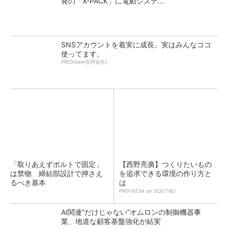
発の「X-PACK」に電動システ...
SNSアカウントを着実に成長。実はみんなココ
使ってます。
PR(Dreaw合同会社)
「取りあえずボルトで固定」
【西野亮廣】つくりたいもの
は禁物 締結部設計で押さえ
を追求できる環境の作り方と
るべき基本
は
PR(FINCHI on GOETHE)
AI関連“だけじゃない”オムロンの制御機器事
業、地道な顧客基盤強化が結実