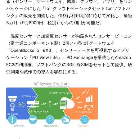
素（センサー、ゲートウェイ、回線、クラウド、アプリ）をワン
パッケージにした「IoT クラウドベーシックセット for ソフトバ
ンク」の販売を開始した。価格は利用期間に応じて変化し、最短
3カ月（9万8000円、税別）からの利用が可能だ。
温度センサーと加速度センサーが内蔵されたセンサービーコン
（富士通コンポーネント製）2個と小型IoTゲートウェイ
「OpenBlocks IoT BX3」、センサーデータを可視化するアプリ
ケーション「PD View Lite」、PD Exchangeを搭載したAmazon
EC2の利用権、ソフトバンクの3G回線SIMをセットして提供、研
究開発や試作での導入を容易にする。