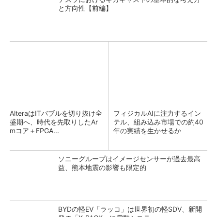
と方向性【前編】
AlteraはITバブルを切り抜け全
フィジカルAIに注力するイン
盛期へ、時代を先取りしたAr
テル、組み込み市場での約40
mコア＋FPGA...
年の実績を生かせるか
ソニーグループはイメージセンサーが過去最高
益、熊本地震の影響も限定的
BYDの軽EV「ラッコ」は世界初の軽SDV、新開