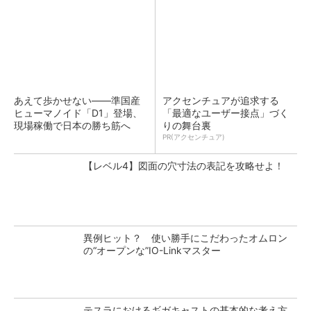
あえて歩かせない――準国産
アクセンチュアが追求する
ヒューマノイド「D1」登場、
「最適なユーザー接点」づく
現場稼働で日本の勝ち筋へ
りの舞台裏
PR(アクセンチュア)
【レベル4】図面の穴寸法の表記を攻略せよ！
異例ヒット？ 使い勝手にこだわったオムロン
の“オープンな”IO-Linkマスター
テスラにおけるギガキャストの基本的な考え方