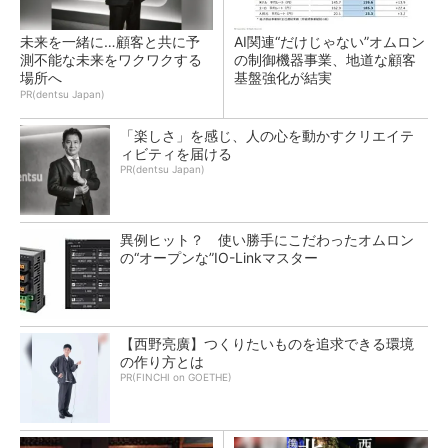
未来を一緒に…顧客と共に予
AI関連“だけじゃない”オムロン
測不能な未来をワクワクする
の制御機器事業、地道な顧客
場所へ
基盤強化が結実
PR(dentsu Japan)
「楽しさ」を感じ、人の心を動かすクリエイテ
ィビティを届ける
PR(dentsu Japan)
異例ヒット？ 使い勝手にこだわったオムロン
の“オープンな”IO-Linkマスター
【西野亮廣】つくりたいものを追求できる環境
の作り方とは
PR(FINCHI on GOETHE)