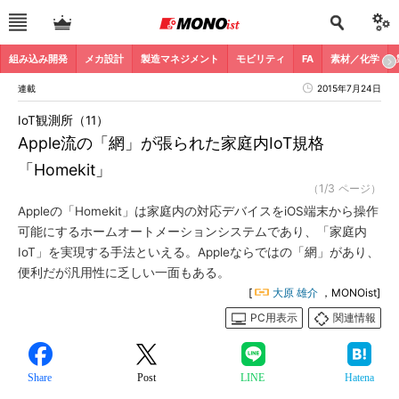
組み込み開発
メカ設計
製造マネジメント
モビリティ
FA
素材／化学
連載
2015年7月24日
IoT観測所（11）
Apple流の「網」が張られた家庭内IoT規格
「Homekit」
（1/3 ページ）
Appleの「Homekit」は家庭内の対応デバイスをiOS端末から操作
可能にするホームオートメーションシステムであり、「家庭内
IoT」を実現する手法といえる。Appleならではの「網」があり、
便利だが汎用性に乏しい一面もある。
[
大原 雄介
，MONOist]
PC用表示
関連情報
Share
Post
LINE
Hatena