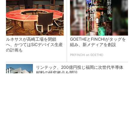
ルネサスが高崎工場を閉鎖
GOETHEとFINCHIがタッグを
へ、かつてはSiCデバイス生産
組み、新メディアを創設
の計画も
PR(FINCHI on GOETHE)
リンテック、200億円投じ福岡に次世代半導体
材料の研究拠点を開設
現場の作業効率やミスを改善 XRグラス「MiR
ZA」が可能にするピッキングDXの...
最大0.03mmの精度、黒色／光沢素材にも対応