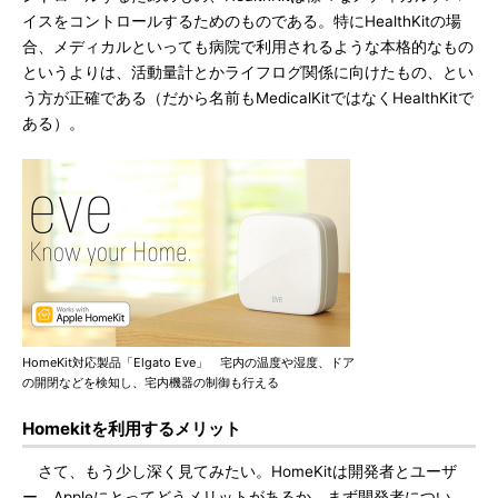
イスをコントロールするためのものである。特にHealthKitの場
合、メディカルといっても病院で利用されるような本格的なもの
というよりは、活動量計とかライフログ関係に向けたもの、とい
う方が正確である（だから名前もMedicalKitではなくHealthKitで
ある）。
HomeKit対応製品「Elgato Eve」 宅内の温度や湿度、ドア
の開閉などを検知し、宅内機器の制御も行える
Homekitを利用するメリット
さて、もう少し深く見てみたい。HomeKitは開発者とユーザ
ー、Appleにとってどうメリットがあるか。まず開発者につい