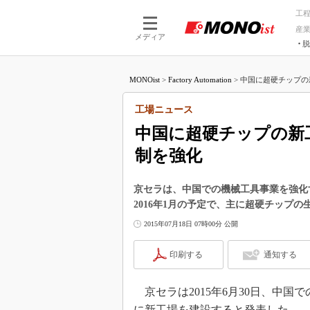
工
産
メディア
脱
つながる技術
AI×技術
MONOist
>
Factory Automation
>
中国に超硬チップの
つながる工場
AI×設備
つながるサービ
Physical
工場ニュース
中国に超硬チップの新
制を強化
京セラは、中国での機械工具事業を強化
2016年1月の予定で、主に超硬チップ
2015年07月18日 07時00分 公開
印刷する
通知する
京セラは2015年6月30日、中国
に新工場を建設すると発表した。