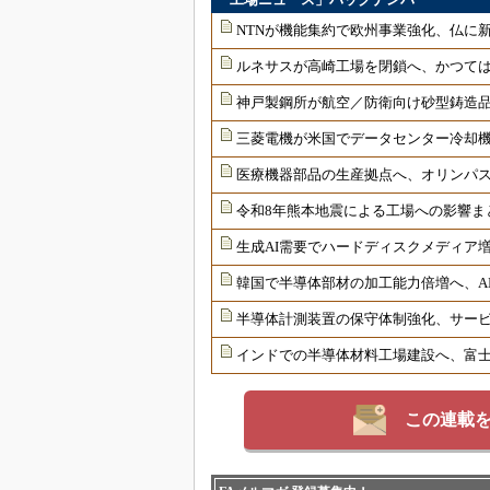
NTNが機能集約で欧州事業強化、仏に
ルネサスが高崎工場を閉鎖へ、かつては
神戸製鋼所が航空／防衛向け砂型鋳造品
三菱電機が米国でデータセンター冷却
医療機器部品の生産拠点へ、オリンパ
令和8年熊本地震による工場への影響ま
生成AI需要でハードディスクメディア増
韓国で半導体部材の加工能力倍増へ、AI
半導体計測装置の保守体制強化、サー
インドでの半導体材料工場建設へ、富士
この連載