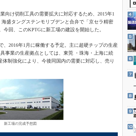
3Dプリンタ
産業オープンネット展
デジタルツインとCAE
向け切削工具の需要拡大に対応するため、2015年1
S＆OP
 海盛タングステンモリブデンと合弁で「京セラ精密
。今回、このKPTGに新工場の建設を開始した。
インダストリー4.0
イノベーション
で、2016年1月に稼働する予定。主に超硬チップの生産
製造業ビッグデータ
具事業の生産拠点としては、東莞 ・珠海・上海に続
メイドインジャパン
産体制強化により、今後同国内の需要に対応し、売り
植物工場
知財マネジメント
海外生産
グローバル設計・開発
制御セキュリティ
新型コロナへの対応
新工場の完成予想図