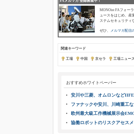
FAメルマガ 登録募集中！
MONOist FAフ
ュースをはじめ、産業
ステムセキュリティ
ぜひ、
メルマガ配信
関連キーワード
工場
|
中国
|
京セラ
|
工場ニュー
おすすめホワイトペーパー
安川や三菱、オムロンなどIIFE
ファナックや安川、川崎重工な
欧州最大級工作機械展示会EMO
協働ロボットのリスクアセスメ