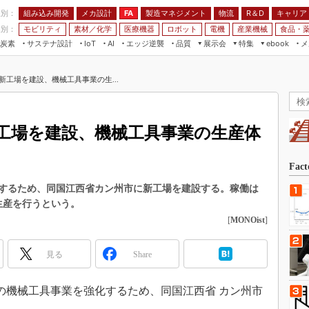
程別：
組み込み開発
メカ設計
製造マネジメント
物流
R＆D
キャリア
FA
業別：
モビリティ
素材／化学
医療機器
ロボット
電機
産業機械
食品・
炭素
サステナ設計
エッジ逆襲
品質
展示会
特集
メ
IoT
AI
ebook
伝承
組み込み開発
CEATEC
読者調査まとめ
編集後記
新工場を建設、機械工具事業の生...
JIMTOF
保全
メカ設計
つながるクルマ
組込み/エッジ コンピューティング
ス
 AI
製造マネジメント
5G
展＆IoT/5Gソリューション展
VR／AR
FA
工場を建設、機械工具事業の生産体
IIFES
モビリティ
フィールドサービス
国際ロボット展
素材／化学
FPGA
Fac
ジャパンモビリティショー
組み込み画像技術
するため、同国江西省カン州市に新工場を建設する。稼働は
TECHNO-FRONTIER
の生産を行うという。
組み込みモデリング
人テク展
[
MONOist
]
Windows Embedded
スマート工場EXPO
車載ソフト開発
見る
Share
EdgeTech+
ISO26262
日本ものづくりワールド
での機械工具事業を強化するため、同国江西省 カン州市
無償設計ツール
AUTOMOTIVE WORLD