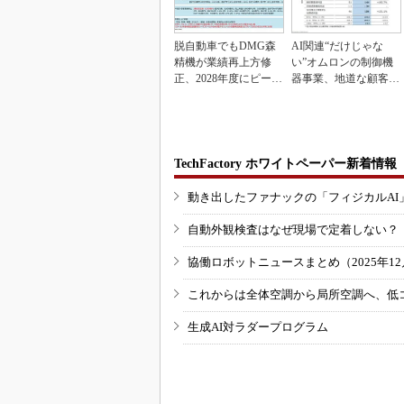
脱自動車でもDMG森
AI関連“だけじゃな
精機が業績再上方修
い”オムロンの制御機
正、2028年度にピーク
器事業、地道な顧客基
利益計画
盤強化が結実
TechFactory ホワイトペーパー新着情報
動き出したファナックの「フィジカルAI
自動外観検査はなぜ現場で定着しない？
協働ロボットニュースまとめ（2025年12月
これからは全体空調から局所空調へ、低
生成AI対ラダープログラム