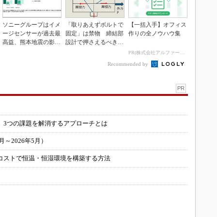
ソニーグループはイメ
「取りあえずボルトで
【一括入手】オフィス
ージセンサーが過去最
固定」は禁物 締結部
作りの全ノウハウ集
高益、熊本地震の影響
設計で押さえるべき基
も限定的
本
PR(株式会社アルファーテクノ)
Recommended by
PR
」
 3つの課題を解消するアプローチとは
～2026年5月）
コストで恒温・恒湿環境を構築する方法