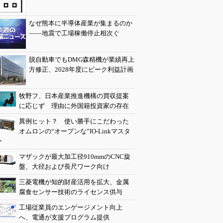
なぜ熊本に半導体産業が集まるのか
――地震で工場稼働停止相次ぐ
脱自動車でもDMG森精機が業績再上
方修正、2028年度にピーク利益計画
牧野フ、日本産業推進機構の買収提案
に応じず 理由に外国籍投資家の存在
異例ヒット？ 使い勝手にこだわった
オムロンの“オープンな”IO-Linkマスタ
ー
マザックが最大加工径910mmのCNC旋
盤、大径および長尺ワーク向け
三菱電機が知的財産活用を拡大、金属
腐食センサー技術のライセンス供与
工場従業員のエンゲージメント向上
へ、電通が支援プログラム提供