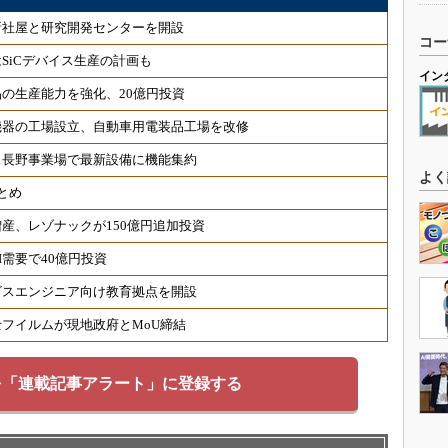
新社屋と研究開発センターを開設
コー
SiCデバイス生産の計画も
イン
の生産能力を強化、20億円投資
機器の工場設立、自動車用電装品工場を改修
ス長野事業場で最新設備に機能集約
よく
とめ
産、レゾナックが150億円追加投資
需要で40億円投資
ビスエンジニア向け教育拠点を開設
フイルムが現地政府とMoU締結
を「連載記事アラート」に登録する