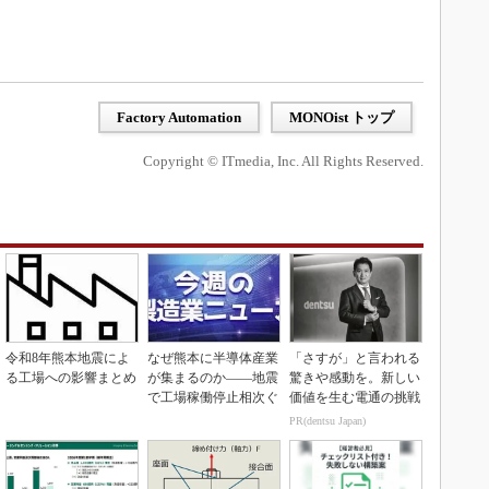
Factory Automation
MONOist トップ
Copyright © ITmedia, Inc. All Rights Reserved.
令和8年熊本地震によ
なぜ熊本に半導体産業
「さすが」と言われる
る工場への影響まとめ
が集まるのか――地震
驚きや感動を。新しい
で工場稼働停止相次ぐ
価値を生む電通の挑戦
PR(dentsu Japan)