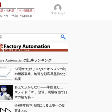
薬品・衣料品
中小製造業
マイページ
ルマガ
告知
Special
tory Automationの記事ランキング
AI関連“だけじゃない”オムロンの制
御機器事業、地道な顧客基盤強化が
結実
あえて歩かせない――準国産ヒュー
マノイド「D1」登場、現場稼働で日
本の勝ち筋へ
令和8年熊本地震による工場への影
響まとめ