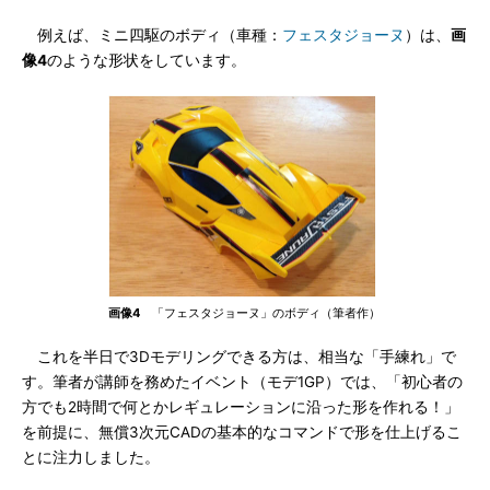
例えば、ミニ四駆のボディ（車種：
フェスタジョーヌ
）は、
画
像4
のような形状をしています。
画像4
「フェスタジョーヌ」のボディ（筆者作）
これを半日で3Dモデリングできる方は、相当な「手練れ」で
す。筆者が講師を務めたイベント（モデ1GP）では、「初心者の
方でも2時間で何とかレギュレーションに沿った形を作れる！」
を前提に、無償3次元CADの基本的なコマンドで形を仕上げるこ
とに注力しました。