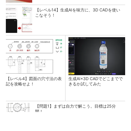
【レベル14】生成AIを味方に、3D CADを使い
こなそう！
【レベル4】図面の穴寸法の表
生成AI×3D CADでどこまでで
記を攻略せよ！
きるか試してみた
【問題1】まずは自力で解こう。目標は25分
間！