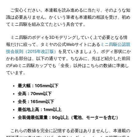
ご安心ください。本連載を読み進めるに当たり、そのような知
識は必要ありません。かくいう筆者も本連載の相談を受け、初め
てミニ四駆を組み立てたという具合です。
ミニ四駆のボディを3Dモデリングしていく上で必要となる情
報だけに絞って、タミヤの公式Webサイトにある
ミニ四駆公認競
技会規則（2015年改訂版）
を見ていきましょう。ボディ形状にか
かわる部分は、以下の通りです。ちなみに、先ほど紹介した前回
のFabミニ四駆カップでも「全長」以外はこちらの数値に準拠し
ています。
最大幅：105mm以下
全高：70mm以下
全長：165mm以下
最低地上高：1mm以上
全装備最低重量：90g以上（電池、モーターを含む）
これらの数値を完全に記憶する必要はありませんし、本連載の