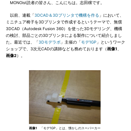
MONOist読者の皆さん、こんにちは。志田穣です。
以前、連載「
3DCAD＆3Dプリンタで機構を作る
」において、
ミニチュア椅子を3Dプリンタで作成するというテーマで、無償
3DCAD（Autodesk Fusion 360）を使った3Dモデリング、機構
の検討、部品ごとの3Dプリンタによる製作について紹介しまし
た。最近では、「
3Dモデラボ
」主催の「
モデ1GP
」というワーク
ショップで、3次元CADの講師なども務めております（
画像1
、
画像2
）。
画像1
「モデ1GP」とは、懐かしのスーパーカー