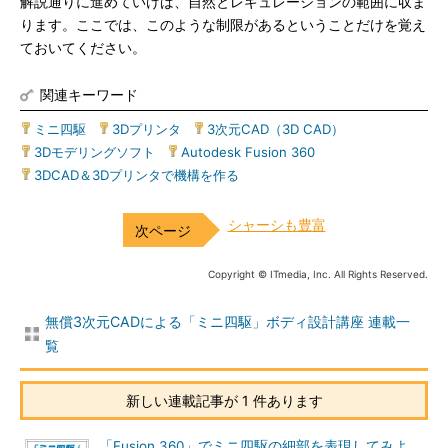
解説通りに進めていけば、自然とレギュレーションの範囲に収ま
ります。ここでは、このような制限があるということだけを覚え
ておいてください。
関連キーワード
ミニ四駆
|
3Dプリンタ
|
3次元CAD（3D CAD）
|
3Dモデリングソフト
|
Autodesk Fusion 360
|
3DCAD＆3Dプリンタで機構を作る
シャーシも豊富
Copyright © ITmedia, Inc. All Rights Reserved.
無償3次元CADによる「ミニ四駆」ボディ設計講座 連載一
覧
新しい連載記事が 1 件あります
「Fusion 360」でミニ四駆の細部を表現してみよ