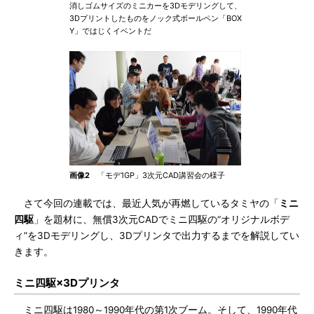
消しゴムサイズのミニカーを3Dモデリングして、
3Dプリントしたものをノック式ボールペン「BOX
Y」ではじくイベントだ
画像2
「モデ1GP」3次元CAD講習会の様子
さて今回の連載では、最近人気が再燃しているタミヤの「
ミニ
四駆
」を題材に、無償3次元CADでミニ四駆の“オリジナルボデ
ィ”を3Dモデリングし、3Dプリンタで出力するまでを解説してい
きます。
ミニ四駆×3Dプリンタ
ミニ四駆は1980～1990年代の第1次ブーム。そして、1990年代