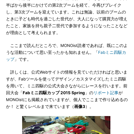
半ばから後半にかけての第2次ブームを経て、今再びブレイク
し、第3次ブームを迎えています。これは無論、以前のブームの
ときに子ども時代を過ごした世代が、大人になって購買力が増え
たこと、家族を持ち親子二世代で参加するようになったことなど
が理由として考えられます。
ここまで読んだところで、MONOist読者であれば、既にこのよ
うな活動について思い至ったかも知れません。「
Fabミニ四駆カ
ップ
」です。
詳しくは、公式Webサイトの情報を見ていただければと思いま
すが、Fabツールを使ってデザイン／カスタマイズしたミニ四駆
を用いて、ミニ四駆の公式大会さながらにレースを行います。前
回大会「
Fabミニ四駆カップ 2015 Spring
」の
リポート記事
が
MONOistにも掲載されていますが、個人でここまで作り込めるの
か！ と驚くレベルまで来ています（
画像3
）。