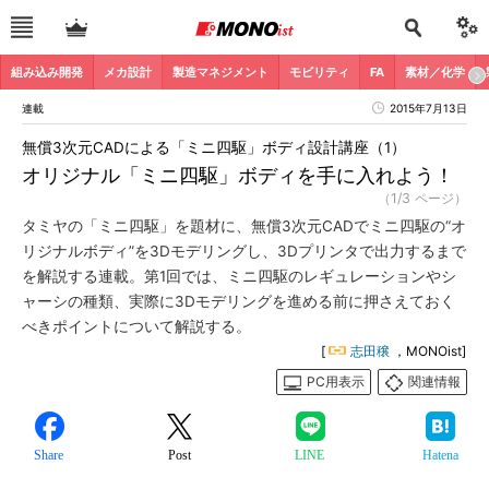
組み込み開発
メカ設計
製造マネジメント
モビリティ
FA
素材／化学
連載
2015年7月13日
無償3次元CADによる「ミニ四駆」ボディ設計講座（1）
オリジナル「ミニ四駆」ボディを手に入れよう！
（1/3 ページ）
タミヤの「ミニ四駆」を題材に、無償3次元CADでミニ四駆の“オ
リジナルボディ”を3Dモデリングし、3Dプリンタで出力するまで
を解説する連載。第1回では、ミニ四駆のレギュレーションやシ
ャーシの種類、実際に3Dモデリングを進める前に押さえておく
べきポイントについて解説する。
[
志田穣
，MONOist]
PC用表示
関連情報
Share
Post
LINE
Hatena