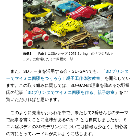
画像3
「Fabミニ四駆カップ 2015 Spring」の「マジFabク
ラス」に出場したミニ四駆の一部
また、3Dデータを活用する会・3D-GANでも、「
3Dプリンタ
ーでマイミニ四駆をつくろう！親子工作体験教室
」を開催してい
ます。この取り組みに関しては、3D-GANの理事を務める水野操
氏の記事「
3Dプリンタでマイミニ四駆を作る、親子教室
」をご
覧いただければと思います。
このように先達がおられる中で、果たして2番せんじのテーマ
で記事を書くことに意味があるのか？ とも自問しましたが、ミ
ニ四駆ボディの3Dモデリングについては情報も少なく、初心者
の方にとってハードルが高いように感じます。