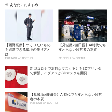
あなたにおすすめ
【西野亮廣】つくりたいもの
【見城徹×藤田晋】AI時代でも
を追求できる環境の作り方と
変わらない経営者の本質
は
PR(FINCHI on GOETHE)
PR(FINCHI on GOETHE)
新型コロナで深刻なマスク不足を3Dプリンタ
で解消、イグアスが3Dマスクを開発
【見城徹×藤田晋】AI時代でも変わらない経営
者の本質
PR(FINCHI on GOETHE)