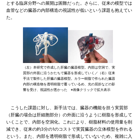
とする臨床分野への展開は困難だった。さらに、従来の模型では
血管などの臓器の内部構造の視認性が低いという課題も抱えてい
た。
（左）本研究で作成した肝臓の臓器模型。内部は空洞で、実
質部の外面に沿うかたちで臓器を形成していく／（右）従来
手法で製作した肝臓の臓器模型。カラー樹脂で作られた臓器
内部の構造物を透明樹脂で覆っているめ、光の屈折などの影
響を受け、視認性が悪かった ※画像クリックで拡大表示
こうした課題に対し、新手法では、臓器の機能を担う実質部
（肝臓の場合は肝細胞部分）の外面に沿うように樹脂を形成して
いくことで、内部を空洞化。これにより、樹脂材料の使用量を削
減でき、従来の約3分の1のコストで実質臓器の立体模型を作れる
という。また、内部を透明樹脂で形成していないため、複雑に入