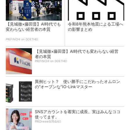
【見城徹×藤田晋】AI時代でも
令和8年熊本地震による工場へ
変わらない経営者の本質
の影響まとめ
PR(FINCHI on GOETHE)
【見城徹×藤田晋】AI時代でも変わらない経営
者の本質
PR(FINCHI on GOETHE)
異例ヒット？ 使い勝手にこだわったオムロン
の“オープンな”IO-Linkマスター
SNSアカウントを着実に成長。実はみんなココ
使ってます。
PR(Dreaw合同会社)