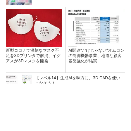
新型コロナで深刻なマスク不
AI関連“だけじゃない”オムロン
足を3Dプリンタで解消、イグ
の制御機器事業、地道な顧客
アスが3Dマスクを開発
基盤強化が結実
【レベル14】生成AIを味方に、3D CADを使い
こなそう！
SNSアカウントを着実に成長。実はみんなココ
使ってます。
PR(Dreaw合同会社)