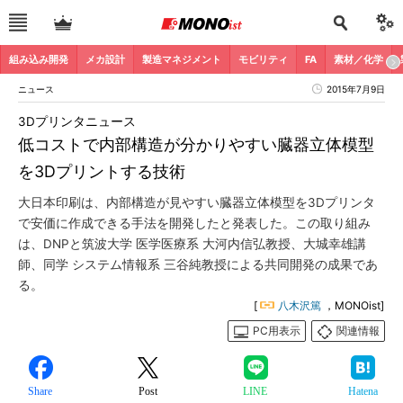
組み込み開発
メカ設計
製造マネジメント
モビリティ
FA
素材／化学
ニュース
2015年7月9日
3Dプリンタニュース
低コストで内部構造が分かりやすい臓器立体模型
を3Dプリントする技術
大日本印刷は、内部構造が見やすい臓器立体模型を3Dプリンタ
で安価に作成できる手法を開発したと発表した。この取り組み
は、DNPと筑波大学 医学医療系 大河内信弘教授、大城幸雄講
師、同学 システム情報系 三谷純教授による共同開発の成果であ
る。
[
八木沢篤
，MONOist]
PC用表示
関連情報
Share
Post
LINE
Hatena