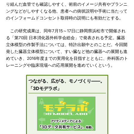
り組んだ血管でも確認しやすく、術前のイメージ共有やプランニ
ングなどがしやすくなる他、患者への病状説明や手術に当たって
のインフォームドコンセント取得時の説明にも有効だとする。
この研究成果は、同年7月15～17日に静岡県浜松市で開催され
る「第70回 日本消化器外科学会総会」で発表される予定。臓器
立体模型の作製手法については、特許出願中とのことだ。今回開
発した臓器立体模型について、すい臓など他の臓器への展開も進
めていき、2016年度までの実用化を目指すとともに、外科医のト
レーニングや臨床現場への応用展開を進めていくという。
つながる、広がる、モノづくり――。
「3Dモデラボ」