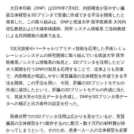
大日本印刷（DNP）は2015年7月9日、内部構造が見やすい臓
器立体模型を3Dプリンタで安価に作成できる手法を開発したと
発表した。この取り組みは、DNPと筑波大学 医学医療系 大河内
信弘教授および大城幸雄講師、同学 システム情報系 三谷純教授
による共同開発の成果である。
3次元技術やバーチャルリアリティ技術を応用した手術シミュ
レーションシステムの研究開発に取り組んでいる筑波大学 医学
医療系／システム情報系の知見と、3Dプリンタを活用したビジ
ネス展開を行うDNPの知見を応用することで、従来よりも安価
で、内部構造が視認しやすい実質臓器の立体模型を作成できる手
法を開発。この手法を用い、今回、肝臓の3Dプリントモデルの
作成に成功したという。肝臓の3Dプリントモデルの作成に当た
り、筑波大学が3次元データを作成し、DNPが3Dプリンタ用デー
タへの補正と出力条件の設定を行った。
医療分野での3Dプリンタ活用は広がりを見せているが、実質
臓器の立体模型を1つ製作するのに数万～数十万円の材料費が掛
かってしまうという。そのため、患者一人一人の立体模型を必要