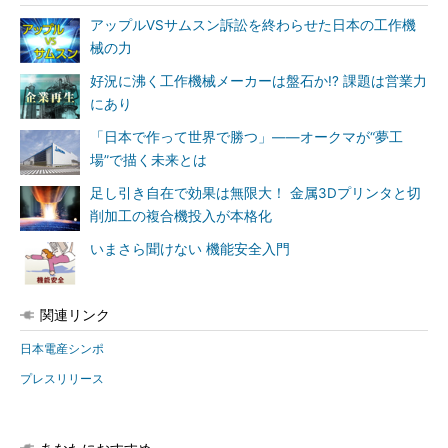
アップルVSサムスン訴訟を終わらせた日本の工作機
械の力
好況に沸く工作機械メーカーは盤石か!? 課題は営業力
にあり
「日本で作って世界で勝つ」――オークマが“夢工
場”で描く未来とは
足し引き自在で効果は無限大！ 金属3Dプリンタと切
削加工の複合機投入が本格化
いまさら聞けない 機能安全入門
関連リンク
日本電産シンポ
プレスリリース