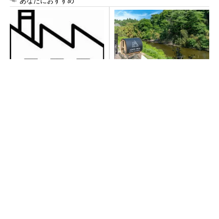
あなたにおすすめ
令和8年熊本地震による工場へ
シェア別荘「COCO VILLA O
の影響まとめ
wners」3選
PR(COCO VILLA on GOETHE)
異例ヒット？ 使い勝手にこだわったオムロン
の“オープンな”IO-Linkマスター
【西野亮廣】つくりたいものを追求できる環境
の作り方とは
PR(FINCHI on GOETHE)