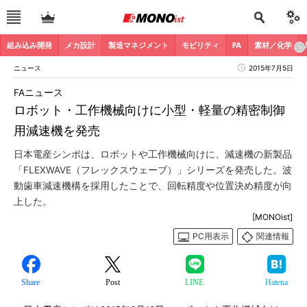
組み込み開発
メカ設計
製造マネジメント
モビリティ
FA
素材／化学
ニュース
2015年7月5日
FAニュース
ロボット・工作機械向けに小型・軽量の精密制御
用減速機を発売
日本電産シンポは、ロボットや工作機械向けに、減速機の新製品
「FLEXWAVE（フレックスウェーブ）」シリーズを発売した。波
動歯車減速機構を採用したことで、回転精度や位置決め精度が向
上した。
[MONOist]
PC用表示
関連情報
Share
Post
LINE
Hatena