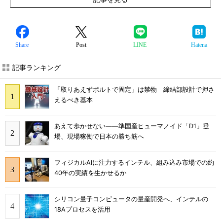
Share
Post
LINE
Hatena
記事ランキング
「取りあえずボルトで固定」は禁物 締結部設計で押さ
えるべき基本
あえて歩かせない――準国産ヒューマノイド「D1」登
場、現場稼働で日本の勝ち筋へ
フィジカルAIに注力するインテル、組み込み市場での約
40年の実績を生かせるか
シリコン量子コンピュータの量産開発へ、インテルの
18Aプロセスを活用