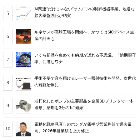
AI関連“だけじゃない”オムロンの制御機器事業、地道な
顧客基盤強化が結実
ルネサスが高崎工場を閉鎖へ、かつてはSiCデバイス生
産の計画も
いくら部品を集めても納期が遅れる不思議、「納期順守
率」に潜むワナ
手術不要で音を届けるレーザー照射技術を開発、次世代
の難聴治療に
老朽化したポンプの主要部品を金属3Dプリンタで一体
造形、納期を3分の1に短縮
電動化戦略見直しのホンダが四半期営業利益で過去最
高、2026年度業績も上方修正