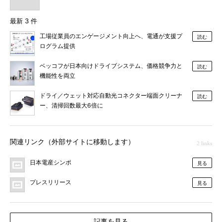
最新 3 件
工場従業員のエンゲージメント向上へ、電通が支援プ
読む
ログラム提供
ベッコフが日本向けドライブシステム、価格競争力と
読む
機能性を両立
ドライ／ウェット対応自動光コネクター端面クリーナ
読む
ー、清掃回数最大6倍に
関連リンク（外部サイトに移動します）
2 links
日本電産シンポ
見る
プレスリリース
見る
記事を見る