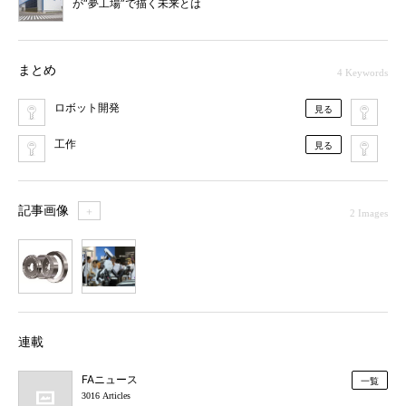
が“夢工場”で描く未来とは
まとめ
4 Keywords
ロボット開発
日
見る
工作
FA
見る
記事画像
＋
2 Images
1
2
連載
FAニュース
一覧
3016 Articles