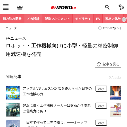
組み込み開発
メカ設計
製造マネジメント
モビリティ
FA
素材／化学
ニュース
2015年7月5日
FAニュース
ロボット・工作機械向けに小型・軽量の精密制御
用減速機を発売
記事を見る
関連記事
5 Articles
アップルVSサムスン訴訟を終わらせた日本の
読む
工作機械の力
好況に沸く工作機械メーカーは盤石か!? 課題
読む
は営業力にあり
「日本で作って世界で勝つ」――オークマ
読む