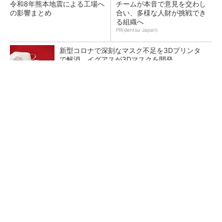
令和8年熊本地震による工場へ
チームが本音で意見を交わし
の影響まとめ
合い、多様な人財が挑戦でき
る組織へ
PR(dentsu Japan)
新型コロナで深刻なマスク不足を3Dプリンタ
で解消、イグアスが3Dマスクを開発
【レベル14】生成AIを味方に、3D CADを使い
こなそう！
狭小な駐車場に、シャープがポールカメラ式製
品発表 市場シェア10％目指す