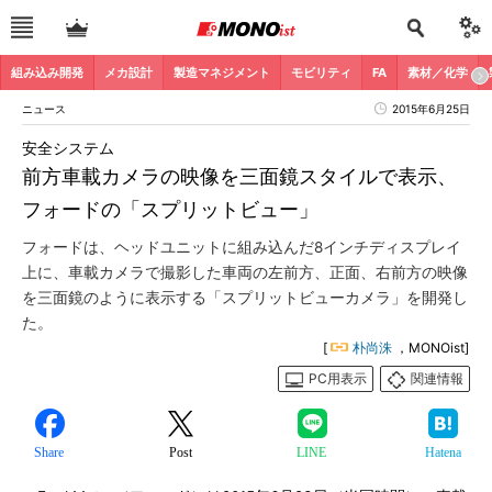
組み込み開発
メカ設計
製造マネジメント
モビリティ
FA
素材／化学
ニュース
2015年6月25日
安全システム
前方車載カメラの映像を三面鏡スタイルで表示、
フォードの「スプリットビュー」
フォードは、ヘッドユニットに組み込んだ8インチディスプレイ
上に、車載カメラで撮影した車両の左前方、正面、右前方の映像
を三面鏡のように表示する「スプリットビューカメラ」を開発し
た。
[
朴尚洙
，MONOist]
PC用表示
関連情報
Share
Post
LINE
Hatena