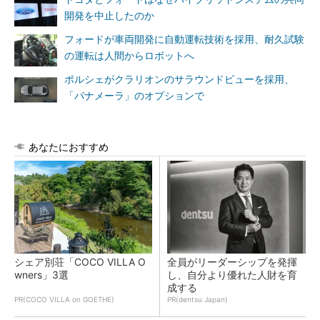
開発を中止したのか
フォードが車両開発に自動運転技術を採用、耐久試験
の運転は人間からロボットへ
ポルシェがクラリオンのサラウンドビューを採用、
「パナメーラ」のオプションで
あなたにおすすめ
シェア別荘「COCO VILLA O
全員がリーダーシップを発揮
wners」3選
し、自分より優れた人財を育
成する
PR(COCO VILLA on GOETHE)
PR(dentsu Japan)