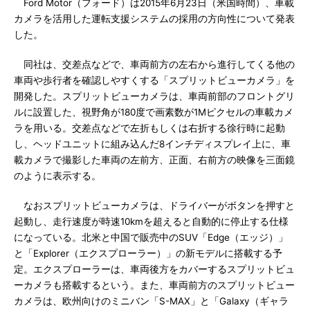
Ford Motor（フォード）は2015年6月23日（米国時間）、車載
カメラを活用した運転支援システムの採用の方向性について発表
した。
同社は、交差点などで、車両前方の左右から進行してくる他の
車両や歩行者を確認しやすくする「スプリットビューカメラ」を
開発した。スプリットビューカメラは、車両前部のフロントグリ
ルに設置した、視野角が180度で画素数が1Mピクセルの車載カメ
ラを用いる。交差点などで左折もしくは右折する徐行時に起動
し、ヘッドユニットに組み込んだ8インチディスプレイ上に、車
載カメラで撮影した車両の左前方、正面、右前方の映像を三面鏡
のように表示する。
なおスプリットビューカメラは、ドライバーがボタンを押すと
起動し、走行速度が時速10kmを超えると自動的に停止する仕様
になっている。北米と中国で販売中のSUV「Edge（エッジ）」
と「Explorer（エクスプローラー）」の新モデルに搭載する予
定。エクスプローラーは、車両後方をカバーするスプリットビュ
ーカメラも搭載するという。また、車両前方のスプリットビュー
カメラは、欧州向けのミニバン「S-MAX」と「Galaxy（ギャラ