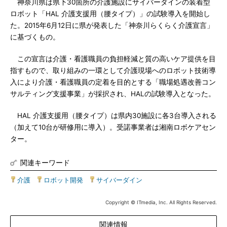
神奈川県は県下30箇所の介護施設にサイバーダインの装着型
ロボット「HAL 介護支援用（腰タイプ）」の試験導入を開始し
た。2015年6月12日に県が発表した「神奈川らくらく介護宣言」
に基づくもの。
この宣言は介護・看護職員の負担軽減と質の高いケア提供を目
指すもので、取り組みの一環として介護現場へのロボット技術導
入により介護・看護職員の定着を目的とする「職場処遇改善コン
サルティング支援事業」が採択され、HALの試験導入となった。
HAL 介護支援用（腰タイプ）は県内30施設に各3台導入される
（加えて10台が研修用に導入）。受諾事業者は湘南ロボケアセン
ター。
関連キーワード
介護
|
ロボット開発
|
サイバーダイン
Copyright © ITmedia, Inc. All Rights Reserved.
関連情報