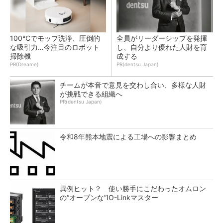
100℃でモップ洗浄、圧倒的
全員がリーダーシップを発揮
な吸引力…今注目のロボット
し、自分より優れた人財を育
掃除機
成する
PR(Dreame)
PR(dentsu Japan)
チームが本音で意見を交わし合い、多様な人財
が挑戦できる組織へ
PR(dentsu Japan)
令和8年熊本地震による工場への影響まとめ
異例ヒット？ 使い勝手にこだわったオムロン
の“オープンな”IO-Linkマスター