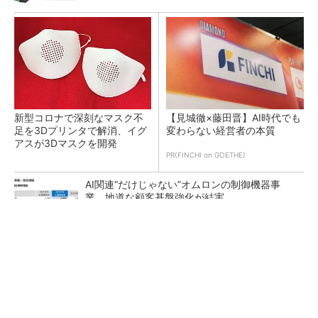
新型コロナで深刻なマスク不
【見城徹×藤田晋】AI時代でも
足を3Dプリンタで解消、イグ
変わらない経営者の本質
アスが3Dマスクを開発
PR(FINCHI on GOETHE)
AI関連“だけじゃない”オムロンの制御機器事
業、地道な顧客基盤強化が結実
【レベル14】生成AIを味方に、3D CADを使い
こなそう！