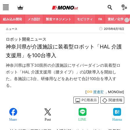
組み込み開発
メカ設計
製造マネジメント
モビリティ
FA
素材／化学
ニュース
2015年6月15日
ロボット開発ニュース
神奈川県が介護施設に装着型ロボット「HAL 介護
支援用」を100台導入
神奈川県は県下30箇所の介護施設にサイバーダインの装着型ロ
ボット「HAL 介護支援用（腰タイプ）」の試験導入を開始し
た。各施設に3台、研修用などをあわせて合計100台を導入す
る。
[
渡邊宏
，MONOist]
PC用表示
関連情報
Share
Post
LINE
Hatena