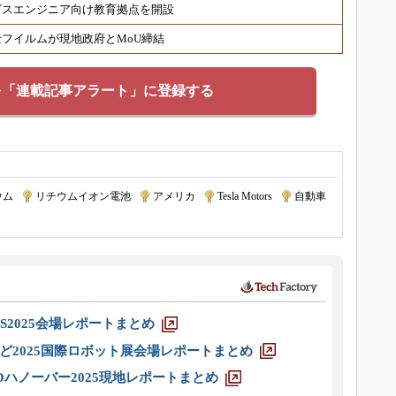
ビスエンジニア向け教育拠点を開設
フイルムが現地政府とMoU締結
を「連載記事アラート」に登録する
ウム
|
リチウムイオン電池
|
アメリカ
|
Tesla Motors
|
自動車
|
S2025会場レポートまとめ
ど2025国際ロボット展会場レポートまとめ
ハノーバー2025現地レポートまとめ