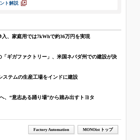
ント解説
入、家庭用では7kWhで約36万円を実現
の「ギガファクトリー」、米国ネバダ州での建設が決
器システムの生産工場をインドに建設
へ、“意志ある踊り場”から踏み出すトヨタ
Factory Automation
MONOist トップ