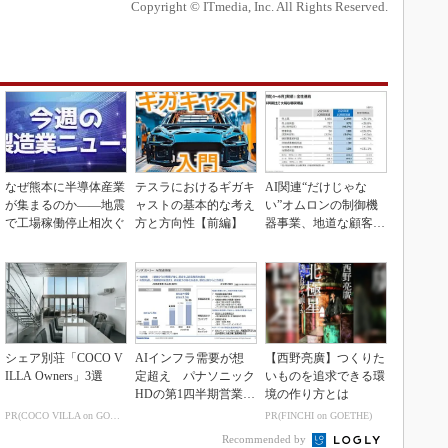
Copyright © ITmedia, Inc. All Rights Reserved.
なぜ熊本に半導体産業
テスラにおけるギガキ
AI関連“だけじゃな
が集まるのか――地震
ャストの基本的な考え
い”オムロンの制御機
で工場稼働停止相次ぐ
方と方向性【前編】
器事業、地道な顧客基
盤強化が結実
シェア別荘「COCO V
AIインフラ需要が想
【西野亮廣】つくりた
ILLA Owners」3選
定超え パナソニック
いものを追求できる環
HDの第1四半期営業利
境の作り方とは
益が過去最高達成
PR(COCO VILLA on GOETHE)
PR(FINCHI on GOETHE)
Recommended by