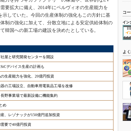
需要拡大に備え、2014年にペルヴィオの生産能力を
コー
方針を示していた。今回の生産体制の強化もこの方針に基
産体制の強化に加えて、分散立地による安定供給体制の
イン
して韓国への新工場の建設を決めたとしている。
よく
新社屋と研究開発センターを開設
SiCデバイス生産の計画も
の生産能力を強化、20億円投資
機器の工場設立、自動車用電装品工場を改修
ス長野事業場で最新設備に機能集約
とめ
産、レゾナックが150億円追加投資
需要で40億円投資