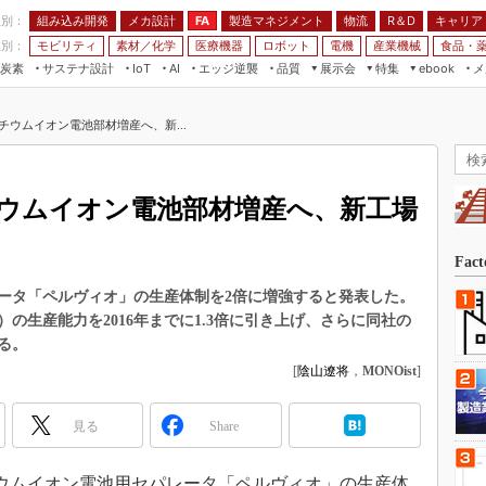
程別：
組み込み開発
メカ設計
製造マネジメント
物流
R＆D
キャリア
FA
業別：
モビリティ
素材／化学
医療機器
ロボット
電機
産業機械
食品・
炭素
サステナ設計
エッジ逆襲
品質
展示会
特集
メ
IoT
AI
ebook
伝承
組み込み開発
CEATEC
読者調査まとめ
編集後記
チウムイオン電池部材増産へ、新...
JIMTOF
保全
メカ設計
つながるクルマ
組込み/エッジ コンピューティング
ス
 AI
製造マネジメント
5G
展＆IoT/5Gソリューション展
VR／AR
FA
ウムイオン電池部材増産へ、新工場
IIFES
モビリティ
フィールドサービス
国際ロボット展
素材／化学
FPGA
Fac
ジャパンモビリティショー
組み込み画像技術
ータ「ペルヴィオ」の生産体制を2倍に増強すると発表した。
TECHNO-FRONTIER
の生産能力を2016年までに1.3倍に引き上げ、さらに同社の
組み込みモデリング
人テク展
る。
Windows Embedded
[
陰山遼将
，
MONOist
]
スマート工場EXPO
車載ソフト開発
EdgeTech+
見る
Share
ISO26262
日本ものづくりワールド
無償設計ツール
AUTOMOTIVE WORLD
リチウムイオン電池用セパレータ「ペルヴィオ」の生産体