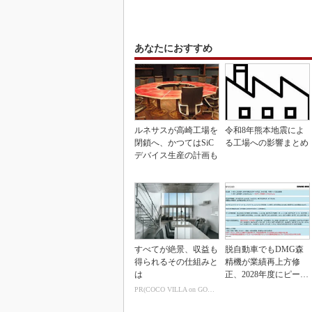
あなたにおすすめ
ルネサスが高崎工場を
令和8年熊本地震によ
閉鎖へ、かつてはSiC
る工場への影響まとめ
デバイス生産の計画も
すべてが絶景、収益も
脱自動車でもDMG森
得られるその仕組みと
精機が業績再上方修
は
正、2028年度にピーク
利益計画
PR(COCO VILLA on GOETHE)