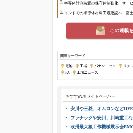
半導体計測装置の保守体制強化、サー
インドでの半導体材料工場建設へ、富士
この連載
関連キーワード
電池
|
工場
|
パナソニック
|
リチ
FA
|
工場ニュース
おすすめホワイトペーパー
安川や三菱、オムロンなどIIFE
ファナックや安川、川崎重工な
欧州最大級工作機械展示会EMO