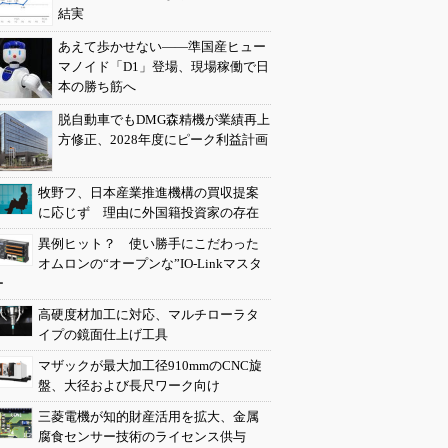
結実
あえて歩かせない――準国産ヒュー
マノイド「D1」登場、現場稼働で日
本の勝ち筋へ
脱自動車でもDMG森精機が業績再上
方修正、2028年度にピーク利益計画
牧野フ、日本産業推進機構の買収提案
に応じず 理由に外国籍投資家の存在
異例ヒット？ 使い勝手にこだわった
オムロンの“オープンな”IO-Linkマスタ
ー
高硬度材加工に対応、マルチローラタ
イプの鏡面仕上げ工具
マザックが最大加工径910mmのCNC旋
盤、大径および長尺ワーク向け
三菱電機が知的財産活用を拡大、金属
腐食センサー技術のライセンス供与