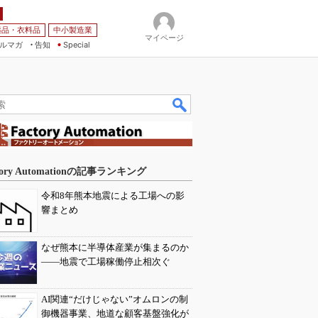
薬品・衣料品
中小製造業
マイページ
ルマガ
告知
Special
tory Automationの記事ランキング
令和8年熊本地震による工場への影
響まとめ
なぜ熊本に半導体産業が集まるのか
――地震で工場稼働停止相次ぐ
AI関連“だけじゃない”オムロンの制
御機器事業、地道な顧客基盤強化が