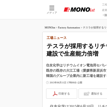
工
産
メディア
脱
つながる技術
AI×技術
MONOist
>
Factory Automation
>
テスラが採用するリ
つながる工場
AI×設備
つながるサービ
Physical
工場ニュース
テスラが採用するリチ
建設で生産能力倍増
住友化学はリチウムイオン電池用セパレ
既存の既存の大江工場（愛媛県新居浜市）
韓国のグループ企業内に新工場を建設す
2015年06月11日 17時00分 公開
印刷する
通知する
住友化学は2015年6月10日、