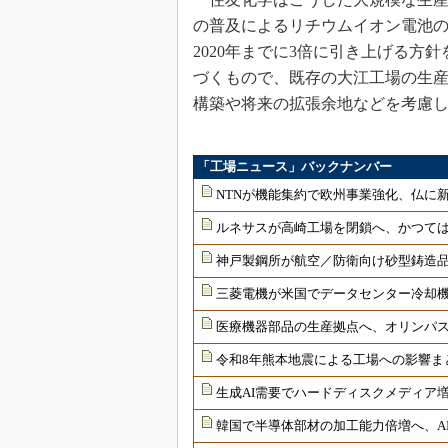
の普及によるリチウムイオン電池の
2020年までに3倍に引き上げる
づくもので、既存の大江工場の生
構築や将来の拡張余地などを考慮
「工場ニュース」バックナンバー
NTNが機能集約で欧州事業強化、仏に
ルネサスが高崎工場を閉鎖へ、かつては
神戸製鋼所が航空／防衛向け砂型鋳造品
三菱電機が米国でデータセンター冷却
医療機器部品の生産拠点へ、オリンパ
令和8年熊本地震による工場への影響ま
生成AI需要でハードディスクメディア増
韓国で半導体部材の加工能力倍増へ、AI