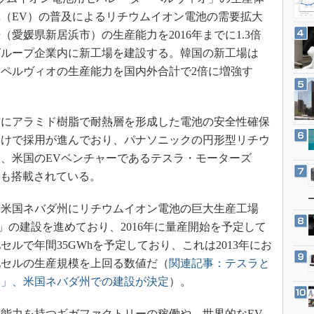
3Dプリンタ
産業オープンネット展
（EV）の普及によるリチウムイオン電池の需要拡大
デジタルツインとCAE
愛媛県新居浜市）の生産能力を2016年までに1.3倍
S＆OP
グループ企業内に新工場を建設する。韓国の新工場は
インダストリー4.0
で、ペルヴィオの生産能力を国内外合計で2倍に増強す
イノベーション
製造業ビッグデータ
にアラミド樹脂で耐熱層を形成した電池の安全性確保
メイドインジャパン
向けで採用が進んでおり、パナソニックの円形型リチウ
植物工場
、米国のEVベンチャーであるテスラ・モーターズ
にも搭載されている。
知財マネジメント
海外生産
米国ネバダ州にリチウムイオン電池の巨大生産工場
グローバル設計・開発
リー）」の建設を進めており、2016年に量産開始を予定して
制御セキュリティ
ルで年間35GWhを予定しており、これは2013年にお
池セルの生産規模を上回る数値だ（
関連記事：テスラと
新型コロナへの対応
ー」、米国ネバダ州での建設が決定
）。
能力を持つギガファクトリーの稼働や、世界的なEV