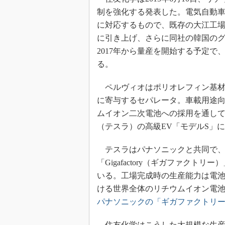
制を強化する発表した。電気自動車
に対応するもので、既存の大江工場（
に引き上げ、さらに同社の韓国の
2017年から量産を開始する予定
る。
ペルヴィオはポリオレフィン基材
に寄与するセパレータ。車載用途
ムイオン二次電池への採用を通して
（テスラ）の高級EV「モデルS」
テスラはパナソニックと共同で、
「Gigafactory（ギガファクト
いる。工場完成時の生産能力は電池セ
ける世界全体のリチウムイオン電
パナソニックの「ギガファクトリ
住友化学はこうした大規模な生産